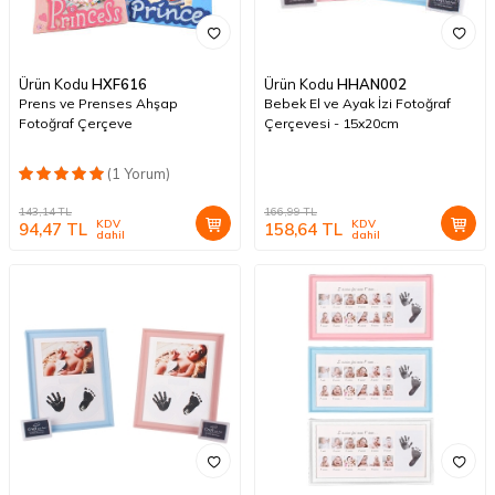
Ürün Kodu
HXF616
Ürün Kodu
HHAN002
Prens ve Prenses Ahşap
Bebek El ve Ayak İzi Fotoğraf
Fotoğraf Çerçeve
Çerçevesi - 15x20cm
(1 Yorum)
143,14
TL
166,99
TL
KDV
KDV
94,47
TL
158,64
TL
dahil
dahil