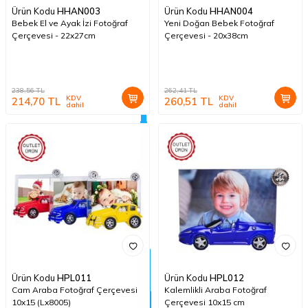
Ürün Kodu
HHAN003
Ürün Kodu
HHAN004
Bebek El ve Ayak İzi Fotoğraf
Yeni Doğan Bebek Fotoğraf
Çerçevesi - 22x27cm
Çerçevesi - 20x38cm
238,56
TL
262,41
TL
KDV
KDV
214,70
TL
260,51
TL
dahil
dahil
Ürün Kodu
HPL011
Ürün Kodu
HPL012
Cam Araba Fotoğraf Çerçevesi
Kalemlikli Araba Fotoğraf
10x15 (Lx8005)
Çerçevesi 10x15 cm