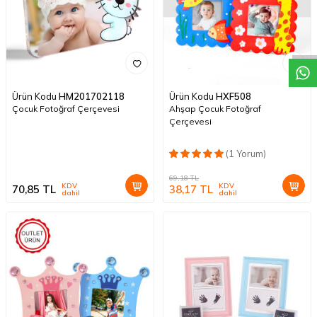
W
h
a
t
A
p
p
D
e
s
t
e
H
a
t
t
Ürün Kodu
HM201702118
Ürün Kodu
HXF508
Çocuk Fotoğraf Çerçevesi
Ahşap Çocuk Fotoğraf
Çerçevesi
(1 Yorum)
69,18
TL
KDV
KDV
70,85
TL
38,17
TL
dahil
dahil