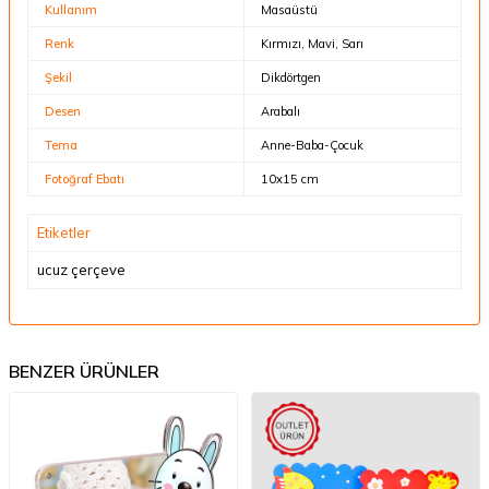
Kullanım
Masaüstü
Renk
Kırmızı, Mavi, Sarı
Şekil
Dikdörtgen
Desen
Arabalı
Tema
Anne-Baba-Çocuk
Fotoğraf Ebatı
10x15 cm
Etiketler
ucuz çerçeve
BENZER ÜRÜNLER