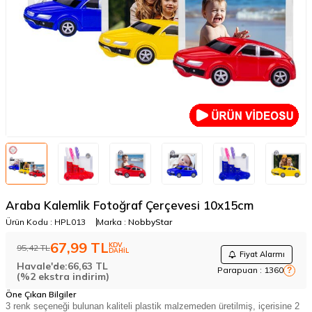
Araba Kalemlik Fotoğraf Çerçevesi 10x15cm
Ürün Kodu :
HPL013
Marka :
NobbyStar
67,99
TL
KDV
95,42
TL
DAHİL
Fiyat Alarmı
Havale'de:
66,63
TL
Parapuan :
1360
?
(%2 ekstra indirim)
Öne Çıkan Bilgiler
3 renk seçeneği bulunan kaliteli plastik malzemeden üretilmiş, içerisine 2