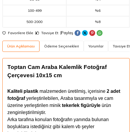
100
-
499
%6
500
-
2000
%8
Paylaş
Favorilere Ekle
Tavsiye Et
Ürün Açıklaması
Ödeme Seçenekleri
Yorumlar
Tavsiye Et
Toptan Cam Araba Kalemlik Fotoğraf
Çerçevesi 10x15 cm
Kaliteli plastik
malzemeden üretilmiş, içerisine
2 adet
fotoğraf
yerleştirilebilen,
Araba tasarımıyla ve cam
üzerine yerleştirilen minik
tekerlek figürüyle
ürün
zenginleştirilmiştir.
Arka tarafına konulan fotoğrafın yanında bulunan
boşluklara istediğiniz gibi kalem vb şeyler