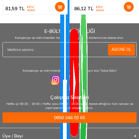
KDV
KDV
81,59
TL
86,12
TL
dahil
dahil
E-BÜLTEN ABONELİĞİ
Kampanya ve indirimlerden haberdar olmak için e-bültenimize abone olun.
ABONE OL
Kampanya ve indirimlerden haberdar olmak için bizi Takip Edin!
Çalışma Saatleri
Hafta içi 08:30 - 18:00 / Hafta sonu 09:00 - 15:00 arası merak ettiğiniz tüm sorular ve
siparişleriniz için ulaşabilirsiniz.
0850 346 03 65
Üye / Bayi