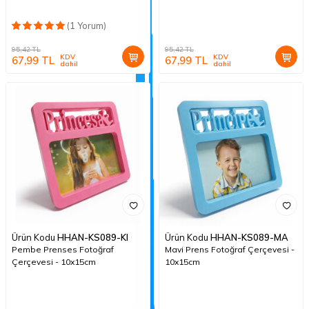
(1 Yorum)
95,42
TL
95,42
TL
KDV
KDV
67,99
TL
67,99
TL
dahil
dahil
Ürün Kodu
HHAN-KS089-KI
Ürün Kodu
HHAN-KS089-MA
Pembe Prenses Fotoğraf
Mavi Prens Fotoğraf Çerçevesi -
Çerçevesi - 10x15cm
10x15cm