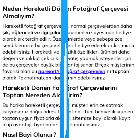
Neden Hareketli Dönen Fotoğraf Çerçevesi
Almalıyım?
Hareketli fotoğraf çerçeveleri, normal çerçevelerden daha
şık, eğlenceli ve ilgi çekici
görünümleri sayesinde hediye
olarak sık tercih edilir. Özel günlerde veya sebepsizce
sevdiklerinize bu çerçevelerden hediye ederek onları mutlu
edebilirsiniz. Hareketli ve müzikli özellikleri, ürünleri daha
değerli ve dikkat çekici kılar. Satış yapmak isteyenler için
de bu çerçeveler büyük bir avantaj sunar. Birçok müşterinin
favorisi olan bu
hareketli fotoğraf çerçeveleri
'ni
toptan
olarak Teknofinal.com’dan temin edebilirsiniz.
Hareketli Dönen Fotoğraf Çerçevelerini
Toptan Nereden Alabilirim?
Bu harika hareketli çerçeveleri müşterilerinize satmak
istiyorsanız doğru adres Teknofinal. Tüm hediyelik ürünleri
toptan uygun fiyatlarla alabilir, sitemize bayi olarak kayıt
olup avantajlı fiyatlardan yararlanabilirsiniz.
Nasıl Bayi Olunur?