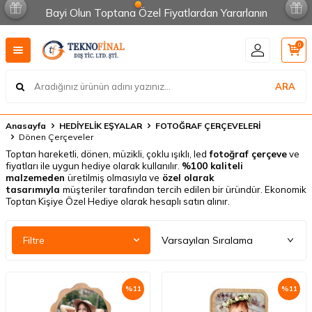
Bayi Olun Toptana Özel Fiyatlardan Yararlanın
0
ARA
Anasayfa
HEDİYELİK EŞYALAR
FOTOĞRAF ÇERÇEVELERİ
Dönen Çerçeveler
Toptan hareketli, dönen, müzikli, çoklu ışıklı, led
fotoğraf çerçeve
ve
fiyatları ile uygun hediye olarak kullanılır.
%100 kaliteli
malzemeden
üretilmiş olmasıyla ve
özel olarak
tasarımıyla
müşteriler tarafından tercih edilen bir üründür. Ekonomik
Toptan Kişiye Özel Hediye olarak hesaplı satın alınır.
Filtre
%
11
%
11