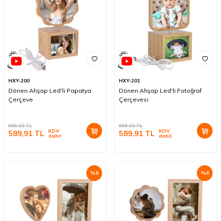
HXY-200
HXY-201
Dönen Ahşap Led'li Papatya
Dönen Ahşap Led'li Fotoğraf
Çerçeve
Çerçevesi
666,03
TL
666,03
TL
KDV
KDV
589,91
TL
589,91
TL
dahil
dahil
%
6
%
6