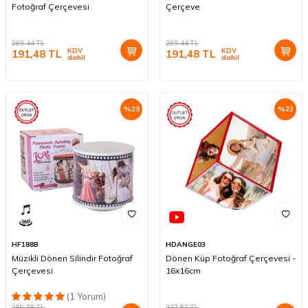
Fotoğraf Çerçevesi
Çerçeve
285,44
TL
285,44
TL
KDV
KDV
191,48
TL
191,48
TL
dahil
dahil
%
29
%
22
HF188B
HDANGE03
Müzikli Dönen Silindir Fotoğraf
Dönen Küp Fotoğraf Çerçevesi -
Çerçevesi
16x16cm
(1 Yorum)
180,78
TL
237,87
TL