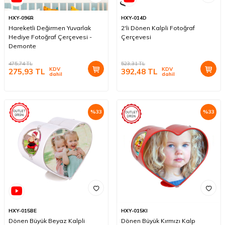
HXY-096R
HXY-014D
Hareketli Değirmen Yuvarlak
2'li Dönen Kalpli Fotoğraf
Hediye Fotoğraf Çerçevesi -
Çerçevesi
Demonte
475,74
TL
523,31
TL
KDV
KDV
275,93
TL
392,48
TL
dahil
dahil
%
33
%
33
HXY-015BE
HXY-015KI
Dönen Büyük Beyaz Kalpli
Dönen Büyük Kırmızı Kalp