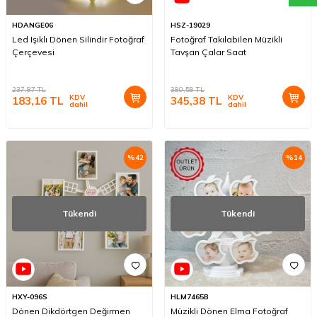
HDANGE06
HSZ-19029
Led Işıklı Dönen Silindir Fotoğraf
Fotoğraf Takılabilen Müzikli
Çerçevesi
Tavşan Çalar Saat
237,87
TL
380,59
TL
KDV
KDV
183,16
TL
345,38
TL
dahil
dahil
%
42
%
14
Tükendi
Tükendi
HXY-096S
HLM7465B
Dönen Dikdörtgen Değirmen
Müzikli Dönen Elma Fotoğraf