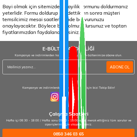
Bayi olmak için sitemizdeki bayilik formunu doldurmanız
yeterlidir. Formu doldurup kaydettikten sonra müşteri
temsilcimiz mesai saatleri içinde başvurunuzu
onaylayacaktır. Böylece bayi olmuş olursunuz ve toptan
fiyatlarımızdan faydalanabilirsiniz.
E-BÜLTEN ABONELİĞİ
Kampanya ve indirimlerden haberdar olmak için e-bültenimize abone olun.
ABONE OL
Kampanya ve indirimlerden haberdar olmak için bizi Takip Edin!
Çalışma Saatleri
Hafta içi 08:30 - 18:00 / Hafta sonu 09:00 - 15:00 arası merak ettiğiniz tüm sorular ve
siparişleriniz için ulaşabilirsiniz.
0850 346 03 65