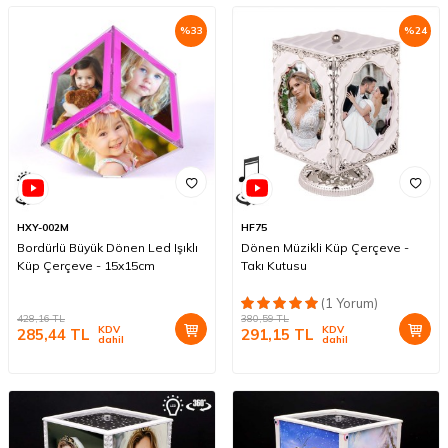
%
33
%
24
HXY-002M
HF75
Bordürlü Büyük Dönen Led Işıklı
Dönen Müzikli Küp Çerçeve -
Küp Çerçeve - 15x15cm
Takı Kutusu
(1 Yorum)
428,16
TL
380,59
TL
KDV
KDV
285,44
TL
291,15
TL
dahil
dahil