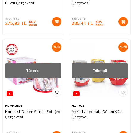
Duvar Çerçevesi
Çerçevesi
475,74
TL
333,02
TL
KDV
KDV
275,93
TL
285,44
TL
dahil
dahil
%
33
%
28
Tükendi
Tükendi
HDANGE26
HXY-026
Hareketli Dönen Silindir Fotoğraf
Ay Yıldız Led Işıklı Dönen Küp
Çerçevesi
Çerçeve
142,72
TL
380,59
TL