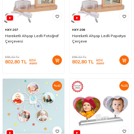
HXY-207
HXY-208
Hareketli Ahşap Ledli Fotoğraf
Hareketli Ahşap Ledli Papatya
Çerçevesi
Çerçeve
856,32
TL
856,32
TL
KDV
KDV
802,80
TL
802,80
TL
dahil
dahil
%
42
%
25