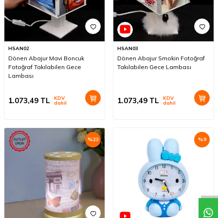
HSAN02
HSAN03
Dönen Abajur Mavi Boncuk
Dönen Abajur Smokin Fotoğraf
Fotoğraf Takılabilen Gece
Takılabilen Gece Lambası
Lambası
KDV
KDV
1.073,49
TL
1.073,49
TL
dahil
dahil
%
23
%
9