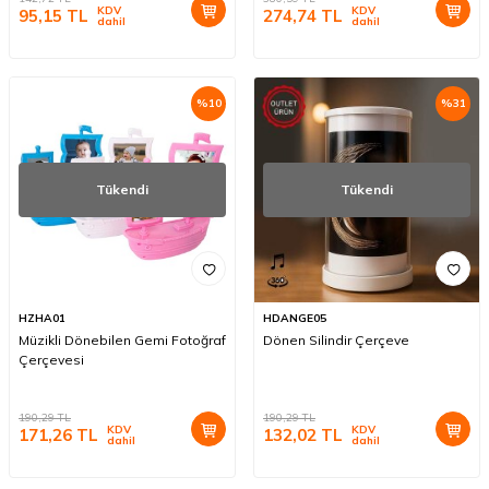
KDV
KDV
95,15
TL
274,74
TL
dahil
dahil
%
10
%
31
Tükendi
Tükendi
HZHA01
HDANGE05
Müzikli Dönebilen Gemi Fotoğraf
Dönen Silindir Çerçeve
Çerçevesi
190,29
TL
190,29
TL
KDV
KDV
171,26
TL
132,02
TL
dahil
dahil