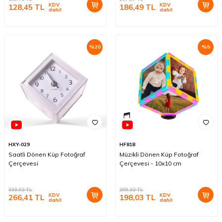
KDV
KDV
128,45
TL
186,49
TL
dahil
dahil
%
20
%
5
HXY-029
HF81B
Saatli Dönen Küp Fotoğraf
Müzikli Dönen Küp Fotoğraf
Çerçevesi
Çerçevesi - 10x10 cm
333,02
TL
209,32
TL
KDV
KDV
266,41
TL
198,03
TL
dahil
dahil