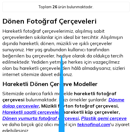
Toplam
26
ürün bulunmaktadır.
Dönen Fotoğraf Çerçeveleri
Hareketli fotoğraf çerçevelerimiz, alışılmış sabit
çerçevelerden sıkılanlar için ideal bir tercihtir. Alışılmışın
dışında hareketli, dönen, müzikli ve ışıklı çerçeveler
sunuyoruz. Her yaş grubundan kullanıcı tarafından
beğenilen bu çerçeveler, hediye olarak da oldukça tercih
edilmektedir. Yediden yetmişe herkes için vazgeçilmez
olan bu hareketli çerçevelerden hâlâ almadıysanız, sizleri
internet sitemize davet ediyoruz.
Hareketli Dönen Çerçeve Modeller
Sitemizde onlarca farklı modelde
hareketli fotoğraf
çerçevesi
bulunmaktadır. Bazı örnekler şunlardır:
Dönme
dolap çerçeveler
, Müzikli fayton fotoğraf çerçevesi,
Hareketli saatli çerçeveler
, hareketli küp çerçeveler,
Dönen yumurta fotoğraf çerçevesi
,
Plastik gemi çerçeve
ve daha birçok göz alıcı model için
teknofinal.com
'u ziyaret
edebilirsiniz.