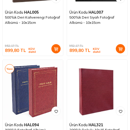
Ürün Kodu
HAL005
Ürün Kodu
HAL007
500'lük Deri Kahverengi Fotoğraf
500'lük Deri Siyah Fotoğraf
Albümü - 10x15cm
Albümü - 10x15cm
952,17
TL
952,17
TL
KDV
KDV
899,80
TL
899,80
TL
dahil
dahil
Yeni
Ürün Kodu
HAL094
Ürün Kodu
HAL321
300'lük Fotoğraf Albümü -
200'lük Dokulu 10x15 Fotoğraf