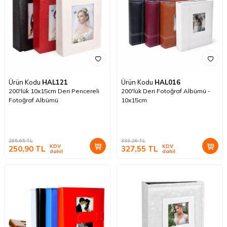
Ürün Kodu
HAL121
Ürün Kodu
HAL016
200'lük 10x15cm Deri Pencereli
200'lük Deri Fotoğraf Albümü -
Fotoğraf Albümü
10x15cm
285,65
TL
333,26
TL
KDV
KDV
250,90
TL
327,55
TL
dahil
dahil