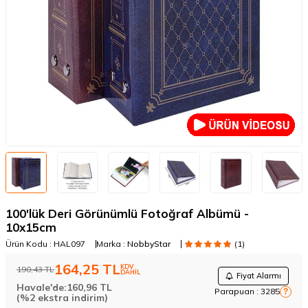
100'lük Deri Görünümlü Fotoğraf Albümü -
10x15cm
Ürün Kodu :
HAL097
Marka :
NobbyStar
(1)
164,25
TL
KDV
190,43
TL
DAHİL
Fiyat Alarmı
Havale'de:
160,96
TL
Parapuan :
3285
?
(%2 ekstra indirim)