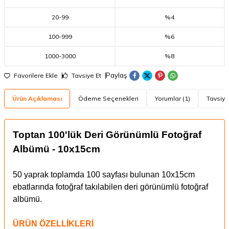
20
-
99
%4
100
-
999
%6
1000
-
3000
%8
Paylaş
Favorilere Ekle
Tavsiye Et
Ürün Açıklaması
Ödeme Seçenekleri
Yorumlar (1)
Tavsiye
Toptan 100'lük Deri Görünümlü Fotoğraf
Albümü - 10x15cm
50 yaprak toplamda 100 sayfası bulunan 10x15cm
ebatlarında fotoğraf takılabilen deri görünümlü fotoğraf
albümü.
ÜRÜN ÖZELLİKLERİ