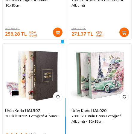
10x15cm
Albümü
280,89
TL
285,65
TL
KDV
KDV
258,28
TL
271,37
TL
dahil
dahil
Ürün Kodu
HAL307
Ürün Kodu
HAL020
300'lük 10x15 Fotoğraf Albümü
200'lük Kutulu Paris Fotoğraf
Albümü - 10x15cm