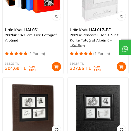
Ürün Kodu
HAL051
Ürün Kodu
HAL017-BE
200'lük 10x15cm. Deri Fotoğraf
200'lük Pencereli Deri 1. Sınıf
Albümü
Kalite Fotoğraf Albümü -
10x15cm
(1 Yorum)
(1 Yorum)
333,26
TL
380,87
TL
KDV
KDV
304,69
TL
327,55
TL
dahil
dahil