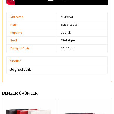
Malzeme
Mukavva
Renk
Bordo, Lacivert
Kapasite
100'lük
Şekil
Dikdörtgen
Fotoğraf Ebatı
10x15 cm
Etiketler
istoç hediyelik
BENZER ÜRÜNLER