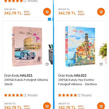
(1 Yorum)
353,43
TL
380,87
TL
KDV
KDV
342,78
TL
342,78
TL
dahil
dahil
Ürün Kodu
HAL021
Ürün Kodu
HAL022
200'lük Kutulu Fotoğraf Albümü
200'lük Kutulu Yaz Esintisi
10x15
Fotoğraf Albümü - 10x15cm
(1 Yorum)
(2 Yorum)
380,87
TL
380,87
TL
KDV
KDV
342,78
TL
342,78
TL
dahil
dahil