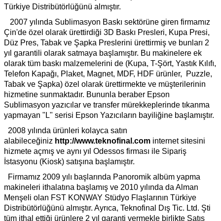
Türkiye Distribütörlüğünü almıştır.
2007 yılında Sublimasyon Baskı sektörüne giren firmamız
Çin'de özel olarak ürettirdiği 3D Baskı Presleri, Kupa Presi,
Düz Pres, Tabak ve Şapka Preslerini ürettirmiş ve bunları 2
yıl garantili olarak satmaya başlamıştır. Bu makinelere ek
olarak tüm baskı malzemelerini de (Kupa, T-Şört, Yastık Kılıfı,
Telefon Kapağı, Plaket, Magnet, MDF, HDF ürünler, Puzzle,
Tabak ve Şapka) özel olarak ürettirmekte ve müşterilerinin
hizmetine sunmaktadır. Bununla beraber Epson
Sublimasyon yazıcılar ve transfer mürekkeplerinde tıkanma
yapmayan "L" serisi Epson Yazıcıların bayiliğine başlamıştır.
2008 yılında ürünleri kolayca satın
alabileceğiniz
http://www.teknofinal.com
internet sitesini
hizmete açmış ve aynı yıl Odessos firması ile Sipariş
İstasyonu (Kiosk) satışına başlamıştır.
Firmamız 2009 yılı başlarında Panoromik albüm yapma
makineleri ithalatına başlamış ve 2010 yılında da Alman
Menşeli olan FST KONWAY Stüdyo Flaşlarının Türkiye
Distribütörlüğünü almıştır. Ayrıca, Teknofinal Dış Tic. Ltd. Şti
tüm ithal ettiği ürünlere 2 yıl garanti vermekle birlikte Satış