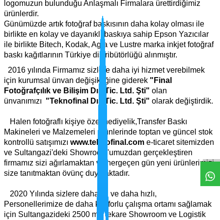
logomuzun bulunduğu Anlaşmalı Firmalara ürettirdiğimiz
ürünlerdir.
Günümüzde artık fotoğraf baskısının daha kolay olması ile
birlikte en kolay ve dayanıklı baskıya sahip Epson Yazıcılar
ile birlikte Bitech, Kodak, Agfa ve Lustre marka inkjet fotoğraf
baskı kağıtlarının Türkiye distribütörlüğü alınmıştır.
2016 yılında Firmamız sizlere daha iyi hizmet verebilmek
için kurumsal ünvan değişikliğine giderek
"Final
Fotoğrafçılık ve Bilişim Dış Tic. Ltd. Şti"
olan
ünvanımızı
"Teknofinal Dış Tic. Ltd. Şti"
olarak değiştirdik.
Halen fotoğraflı kişiye özel hediyelik,Transfer Baskı
Makineleri ve Malzemeleri ürünlerinde toptan ve güncel stok
kontrollü satışımızı
www.teknofinal.com
e-ticaret sitemizden
ve Sultangazi'deki Showroom'umuzdan gerçekleştiren
firmamız sizi ağırlamaktan ve hergeçen gün yeni ürünlerimizi
size tanıtmaktan övünç duymaktadır.
2020 Yılında sizlere daha iyi ve daha hızlı,
Personellerimize de daha konforlu çalışma ortamı sağlamak
için Sultangazideki 2500 metrekare Showroom ve Logistik