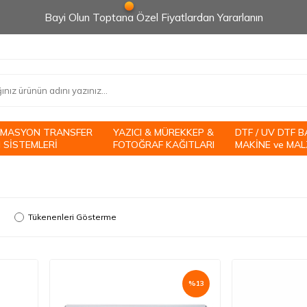
Bayi Olun Toptana Özel Fiyatlardan Yararlanın
İMASYON TRANSFER
YAZICI & MÜREKKEP &
DTF / UV DTF B
 SİSTEMLERİ
FOTOĞRAF KAĞITLARI
MAKİNE ve MAL
Tükenenleri Gösterme
%
13