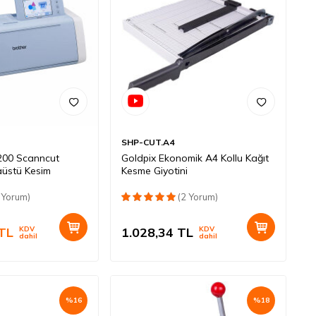
SHP-CUT.A4
200 Scanncut
Goldpix Ekonomik A4 Kollu Kağıt
aüstü Kesim
Kesme Giyotini
 Yorum)
(2 Yorum)
TL
KDV
1.028,34
TL
KDV
dahil
dahil
%
16
%
18