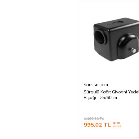
SHP-SBLD.01
Sürgülü Kağıt Giyotini Yede
Bıçağı - 35/60cm
1.190,21
TL
995,02
TL
KDV
dahil