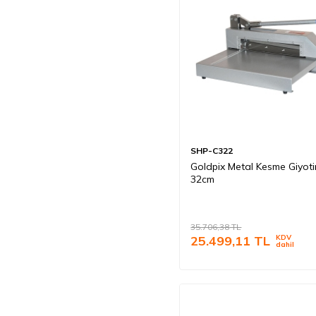
SHP-C322
Goldpix Metal Kesme Giyotin
32cm
35.706,38
TL
25.499,11
TL
KDV
dahil