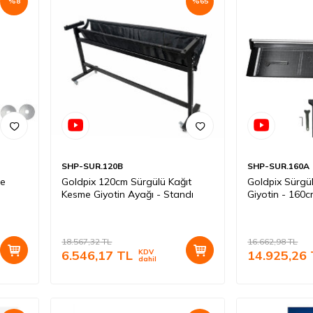
%
8
%
65
SHP-SUR.120B
SHP-SUR.160A
me
Goldpix 120cm Sürgülü Kağıt
Goldpix Sürgü
Kesme Giyotin Ayağı - Standı
Giyotin - 160c
18.567,32
TL
16.662,98
TL
6.546,17
TL
KDV
14.925,26
dahil