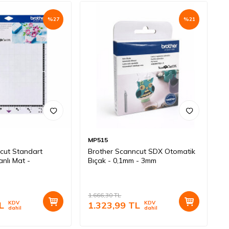
%
27
%
21
MP515
cut Standart
Brother Scanncut SDX Otomatik
nlı Mat -
Bıçak - 0,1mm - 3mm
1.666,30
TL
L
KDV
1.323,99
TL
KDV
dahil
dahil