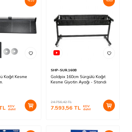
%
10
%
69
SHP-SUR.160B
lü Kağıt Kesme
Goldpix 160cm Sürgülü Kağıt
m.
Kesme Giyotin Ayağı - Standı
24.756,42
TL
TL
KDV
7.593,56
TL
KDV
dahil
dahil