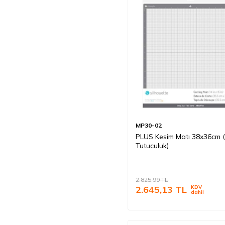
MP30-02
PLUS Kesim Matı 38x36cm 
Tutuculuk)
2.825,99
TL
2.645,13
TL
KDV
dahil