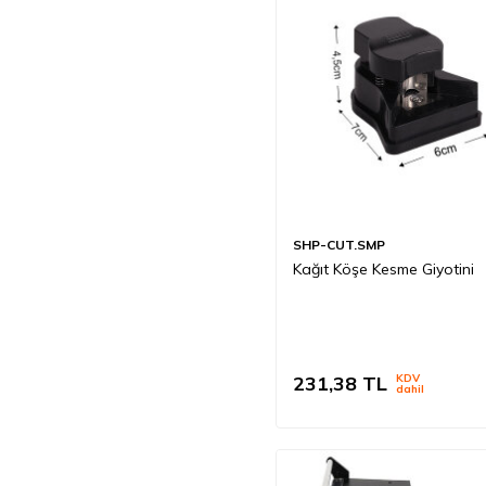
SHP-CUT.SMP
Kağıt Köşe Kesme Giyotini
231,38
TL
KDV
dahil