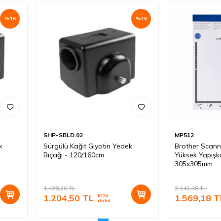
%
16
%
16
SHP-SBLD.02
MP512
k
Sürgülü Kağıt Giyotin Yedek
Brother Scann
Bıçağı - 120/160cm
Yüksek Yapışka
305x305mm
1.428,26
TL
2.142,38
TL
1.204,50
TL
KDV
1.569,18
T
dahil