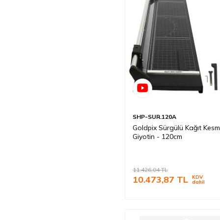
SHP-SUR.120A
Goldpix Sürgülü Kağıt Kes
Giyotin - 120cm
11.426,04
TL
10.473,87
TL
KDV
dahil