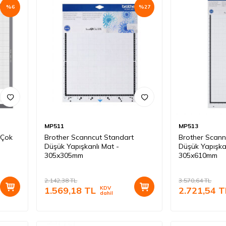
%
6
%
27
MP511
MP513
(Çok
Brother Scanncut Standart
Brother Scann
Düşük Yapışkanlı Mat -
Düşük Yapışka
305x305mm
305x610mm
2.142,38
TL
3.570,64
TL
1.569,18
TL
KDV
2.721,54
T
dahil