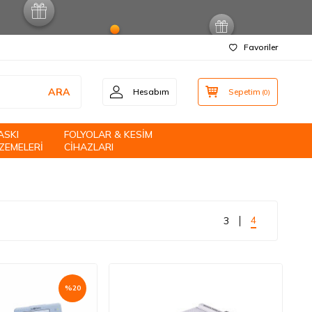
Favoriler
ARA
Hesabım
Sepetim
(
0
)
ASKI
FOLYOLAR & KESİM
ZEMELERİ
CİHAZLARI
4
3
%
20