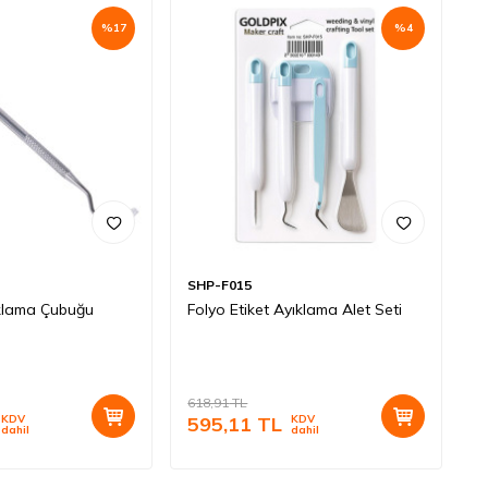
%
17
%
4
SHP-F015
ıklama Çubuğu
Folyo Etiket Ayıklama Alet Seti
618,91
TL
KDV
595,11
TL
KDV
dahil
dahil