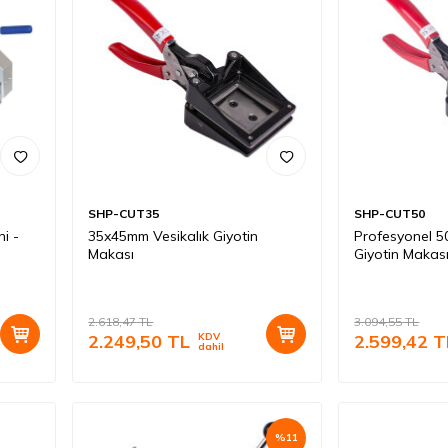
SHP-CUT35
SHP-CUT50
i -
35x45mm Vesikalık Giyotin
Profesyonel 5
Makası
Giyotin Makas
2.618,47
TL
3.094,55
TL
2.249,50
TL
KDV
2.599,42
T
dahil
%
11