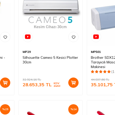
MP29
MP501
ni -
Silhouette Cameo 5 Kesici Plotter
Brother SDX1
30cm
Tarayıcılı Mas
Makinesi
(1
32.924,16
TL
44.037,86
TL
28.653,35
TL
KDV
35.101,75
dahil
%
29
%
14