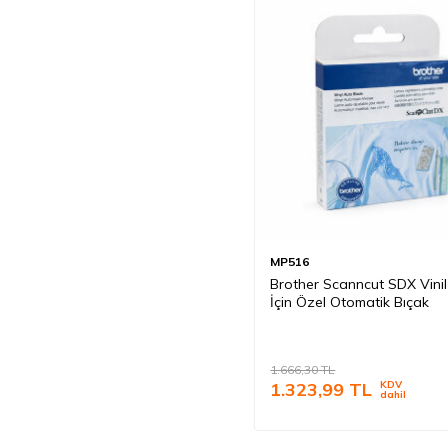
MP516
Brother Scanncut SDX Vinil
İçin Özel Otomatik Bıçak
1.666,30
TL
1.323,99
TL
KDV
dahil