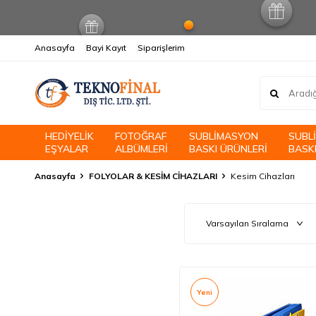
Anasayfa
Bayi Kayıt
Siparişlerim
HEDİYELİK
FOTOĞRAF
SUBLİMASYON
SUBL
EŞYALAR
ALBÜMLERİ
BASKI ÜRÜNLERİ
BASKI
Anasayfa
FOLYOLAR & KESİM CİHAZLARI
Kesim Cihazları
Yeni