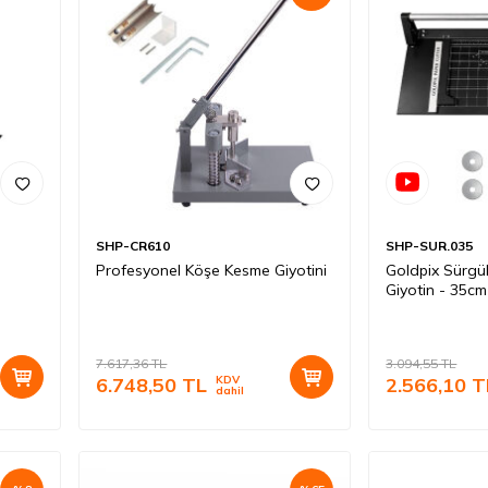
SHP-CR610
SHP-SUR.035
Profesyonel Köşe Kesme Giyotini
Goldpix Sürgü
Giyotin - 35cm
7.617,36
TL
3.094,55
TL
6.748,50
TL
KDV
2.566,10
T
dahil