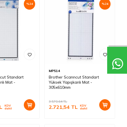
%
24
%
24
MP514
cut Standart
Brother Scanncut Standart
nlı Mat -
Yüksek Yapışkanlı Mat -
305x610mm
3.570,64
TL
L
KDV
2.721,54
TL
KDV
dahil
dahil