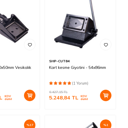
SHP-CUT84
0x50mm Vesikalık
Kart kesme Giyotini - 54x86mm
ı
(1 Yorum)
6.427,15
TL
L
KDV
5.248,84
TL
KDV
dahil
dahil
%
17
%
1