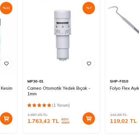
%
21
%
7
MP30-01
SHP-F010
 Kesim
Cameo Otomatik Yedek Bıçak -
Folyo Flex Ay
1mm
(1 Yorum)
1.887,65
TL
142,83
TL
1.763,42
TL
KDV
119,02
TL
dahil