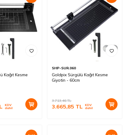
SHP-SUR.060
lü Kağıt Kesme
Goldpix Sürgülü Kağıt Kesme
Giyotin - 60cm
3.713,46
TL
L
KDV
3.665,85
TL
KDV
dahil
dahil