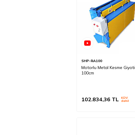
SHP-RA100
Motorlu Metal Kesme Giyoti
100cm
102.834,36
TL
KDV
dahil