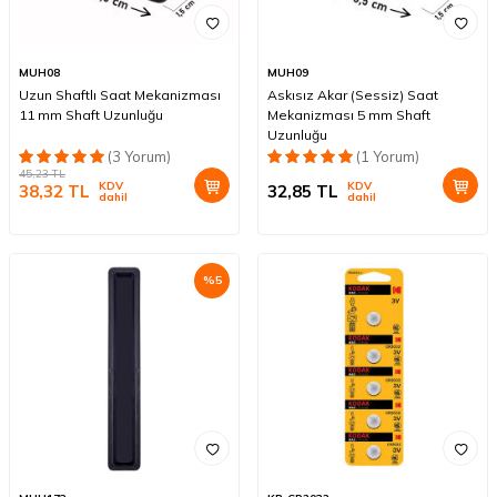
MUH08
MUH09
Uzun Shaftlı Saat Mekanizması
Askısız Akar (Sessiz) Saat
11 mm Shaft Uzunluğu
Mekanizması 5 mm Shaft
Uzunluğu
(3 Yorum)
(1 Yorum)
45,23
TL
KDV
KDV
38,32
TL
32,85
TL
dahil
dahil
%
5