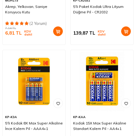
MUH173
KP-CR2032
Akrep, Yelkovan, Saniye
5'li Paket Kodak Ultra Lityum
Koruyucu Kutu
Düğme Pil - CR2032
(2 Yorum)
7,14
TL
KDV
KDV
6,81
TL
139,87
TL
dahil
dahil
KP-K3A
KP-KAA
5'li Kodak 8X Max Super Alkaline
Kodak 15X Max Super Akaline
İnce Kalem Pil - AAA4+1
Standart Kalem Pil - AA4+1