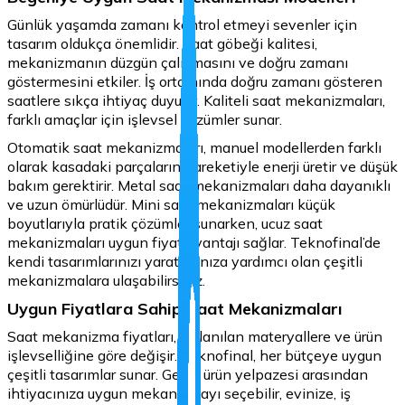
Günlük yaşamda zamanı kontrol etmeyi sevenler için
tasarım oldukça önemlidir. Saat göbeği kalitesi,
mekanizmanın düzgün çalışmasını ve doğru zamanı
göstermesini etkiler. İş ortamında doğru zamanı gösteren
saatlere sıkça ihtiyaç duyulur. Kaliteli saat mekanizmaları,
farklı amaçlar için işlevsel çözümler sunar.
Otomatik saat mekanizmaları, manuel modellerden farklı
olarak kasadaki parçaların hareketiyle enerji üretir ve düşük
bakım gerektirir. Metal saat mekanizmaları daha dayanıklı
ve uzun ömürlüdür. Mini saat mekanizmaları küçük
boyutlarıyla pratik çözümler sunarken, ucuz saat
mekanizmaları uygun fiyat avantajı sağlar. Teknofinal’de
kendi tasarımlarınızı yaratmanıza yardımcı olan çeşitli
mekanizmalara ulaşabilirsiniz.
Uygun Fiyatlara Sahip Saat Mekanizmaları
Saat mekanizma fiyatları, kullanılan materyallere ve ürün
işlevselliğine göre değişir. Teknofinal, her bütçeye uygun
çeşitli tasarımlar sunar. Geniş ürün yelpazesi arasından
ihtiyacınıza uygun mekanizmayı seçebilir, evinize, iş