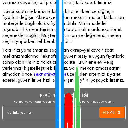
yerinize veya kişisel projelerinize şıklık katabilirsiniz.
Duvar saati mekanizmaları farklı özellikler içerdiği için
fiyatları değişir. Akrep-yelkovan mekanizmaları, kullanılan
materyale bağlı olarak fiyatlandırılır. Mini modeller
taşınabilirlik avantajı sunar ve toptan alımlarda ekonomik
seçenekler sağlar. Müşteri yorumları ve değerlendirmeleri,
seçim yaparken rehberlik edebilir.
Tarzınızı yansıtmanızı sağlayan akrep-yelkovan saat
mekanizmalarına Teknofinal güvencesiyle uygun fiyatlarla
sahip olabilirsiniz. Yaratıcı ve kaliteli ürünlerle ev ve iş
yerlerinizi kişiselleştirebilirsiniz. Saat mekanizması satın
almadan önce
Teknofinal.com
üzerinden sitemizi ziyaret
ederek güvenilir ve hızlı alışverişin keyfini yaşayabilirsiniz.
E-BÜLTEN ABONELİĞİ
Kampanya ve indirimlerden haberdar olmak için e-bültenimize abone olun.
ABONE OL