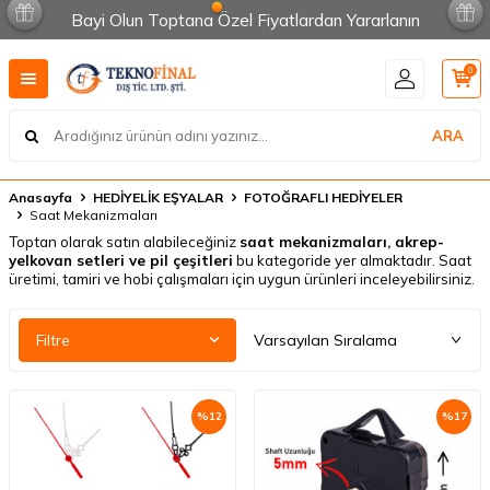
Bayi Olun Toptana Özel Fiyatlardan Yararlanın
0
ARA
Anasayfa
HEDİYELİK EŞYALAR
FOTOĞRAFLI HEDİYELER
Saat Mekanizmaları
Toptan olarak satın alabileceğiniz
saat mekanizmaları, akrep-
yelkovan setleri ve pil çeşitleri
bu kategoride yer almaktadır. Saat
üretimi, tamiri ve hobi çalışmaları için uygun ürünleri inceleyebilirsiniz.
Filtre
%
12
%
17