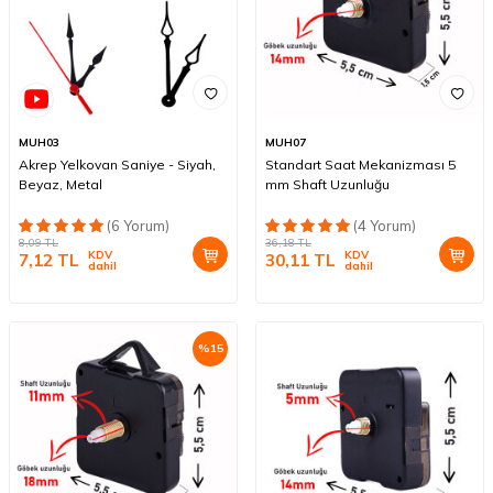
MUH03
MUH07
Akrep Yelkovan Saniye - Siyah,
Standart Saat Mekanizması 5
Beyaz, Metal
mm Shaft Uzunluğu
(6 Yorum)
(4 Yorum)
8,09
TL
36,18
TL
KDV
KDV
7,12
TL
30,11
TL
dahil
dahil
%
15