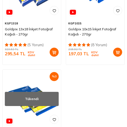
KGP1318
KGP1015
Goldpix 13x18 İnkjet Fotoğraf
Goldpix 10x15 İnkjet Fotoğraf
Kağıdı - 270gr
Kağıdı - 270gr
(5 Yorum)
(8 Yorum)
323,62
TL
218,92
TL
KDV
KDV
295,54
TL
197,03
TL
dahil
dahil
%
3
Tükendi