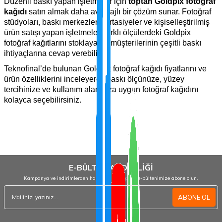
Düzenli baskı yapan işletmeler için
toptan Goldpix fotoğraf
kağıdı
satın almak daha avantajlı bir çözüm sunar. Fotoğraf
stüdyoları, baskı merkezleri, kırtasiyeler ve kişiselleştirilmiş
ürün satışı yapan işletmeler; farklı ölçülerdeki Goldpix
fotoğraf kağıtlarını stoklayarak müşterilerinin çeşitli baskı
ihtiyaçlarına cevap verebilir.
Teknofinal’de bulunan Goldpix fotoğraf kağıdı fiyatlarını ve
ürün özelliklerini inceleyerek baskı ölçünüze, yüzey
tercihinize ve kullanım alanınıza uygun fotoğraf kağıdını
kolayca seçebilirsiniz.
E-BÜLTEN ABONELİĞİ
Kampanya ve indirimlerden haberdar olmak için e-bültenimize abone olun.
ABONE OL