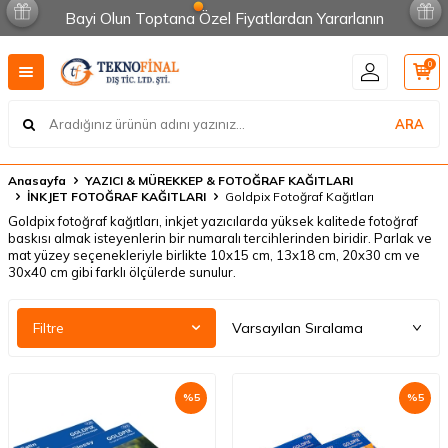
Bayi Olun Toptana Özel Fiyatlardan Yararlanın
0
ARA
Anasayfa
YAZICI & MÜREKKEP & FOTOĞRAF KAĞITLARI
İNKJET FOTOĞRAF KAĞITLARI
Goldpix Fotoğraf Kağıtları
Goldpix fotoğraf kağıtları, inkjet yazıcılarda yüksek kalitede fotoğraf
baskısı almak isteyenlerin bir numaralı tercihlerinden biridir. Parlak ve
mat yüzey seçenekleriyle birlikte 10x15 cm, 13x18 cm, 20x30 cm ve
30x40 cm gibi farklı ölçülerde sunulur.
Filtre
%
5
%
5