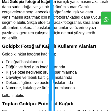
Mat Goldpix fotoğraf kağıtları
ise ışık yansımasını azaltarak
daha sade, doğal ve şık bir görünüm sunar. Camlı
çerçevelerde sergilenecek fotoğraflarda, ışık ve cam
yansımasını azaltmak için mat fotoğraf kağıdı daha uygun bir
seçim olabilir. Sıkça elde tutulacak fotoğraflar, karalama
albümleri, dekoratif baskılar, sunumlar ve üzerine yazı
yazılması gereken çalışmalar için de mat yüzey tercih
edilebilir.
Goldpix Fotoğraf Kağıdı Kullanım Alanları
Goldpix inkjet fotoğraf kağıtları;
Fotoğraf baskılarında
Düğün ve özel gün fotoğraflarında
Kişiye özel hediyelik ürün tasarımlarında
Davetiye ve tebrik kartı çalışmalarında
Dekoratif görsel ve poster baskılarında
Numune, katalog ve ürün sunumlarında
kullanılabilir.
Toptan Goldpix Fotoğraf Kağıdı