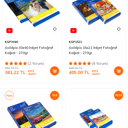
KGP3040
KGP1521
Goldpix 30x40 İnkjet Fotoğraf
Goldpix 15x21 İnkjet Fotoğraf
Kağıdı - 270gr
Kağıdı - 270gr
(2 Yorum)
(4 Yorum)
380,73
TL
428,32
TL
KDV
KDV
361,22
TL
405,00
TL
dahil
dahil
%
9
%
10
Yeni