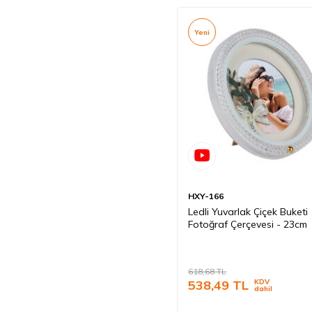
Yeni
HXY-166
Ledli Yuvarlak Çiçek Buketi
Fotoğraf Çerçevesi - 23cm
618,68
TL
538,49
TL
KDV
dahil