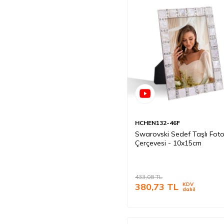
HCHEN132-46F
Swarovski Sedef Taşlı Fot
Çerçevesi - 10x15cm
433,08
TL
380,73
TL
KDV
dahil