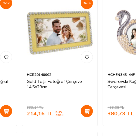
%
12
%
36
HCR20140002
HCHEN345-44F
oğraf
Gold Taşlı Fotoğraf Çerçeve -
Swarovski Kuğ
14,5x29cm
Çerçevesi
333,14
TL
433,08
TL
214,16
TL
KDV
380,73
TL
dahil