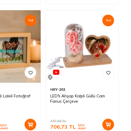
%
8
%
4
HXY-202
ı Laleli Fotoğraf
LED'li Ahşap Kalpli Güllü Cam
Fanus Çerçeve
737,66
TL
KDV
706,73
TL
KDV
dahil
dahil