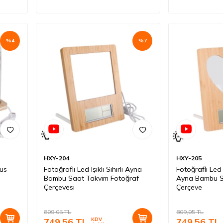
%
4
%
7
HXY-204
HXY-205
nus
Fotoğraflı Led Işıklı Sihirli Ayna
Fotoğraflı Led I
Bambu Saat Takvim Fotoğraf
Ayna Bambu S
Çerçevesi
Çerçeve
809,05
TL
809,05
TL
749,56
TL
KDV
749,56
TL