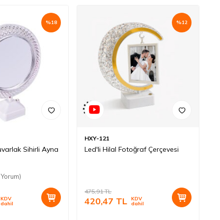
%
18
%
12
HXY-121
Yuvarlak Sihirli Ayna
Led'li Hilal Fotoğraf Çerçevesi
 Yorum)
475,91
TL
KDV
420,47
TL
KDV
dahil
dahil