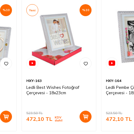
%
10
%
10
Yeni
HXY-163
HXY-164
Ledli Best Wishes Fotoğraf
Ledli Pembe Çi
Çerçevesi - 18x23cm
Çerçevesi - 1
523,50
TL
523,50
TL
472,10
TL
KDV
472,10
TL
dahil