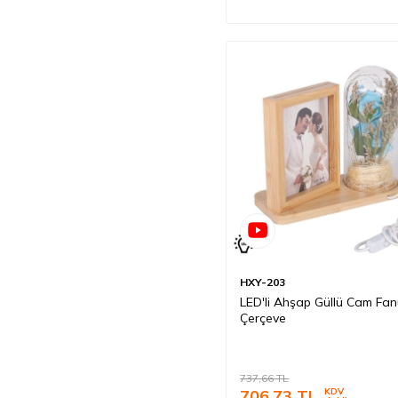
HXY-203
LED'li Ahşap Güllü Cam Fa
Çerçeve
737,66
TL
706,73
TL
KDV