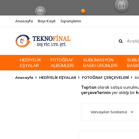
Anasayfa
Bayi Kayıt
Siparişlerim
HEDİYELİK
FOTOĞRAF
SUBLİMASYON
SUBL
EŞYALAR
ALBÜMLERİ
BASKI ÜRÜNLERİ
BASKI
Anasayfa
HEDİYELİK EŞYALAR
FOTOĞRAF ÇERÇEVELERİ
Mo
Toptan
olarak satışa sunulm
çerçeve'lerinin
yer aldığı bir
h