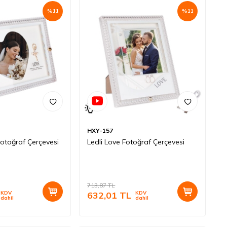
%
11
%
11
HXY-157
 Fotoğraf Çerçevesi
Ledli Love Fotoğraf Çerçevesi
713,87
TL
KDV
632,01
TL
KDV
dahil
dahil