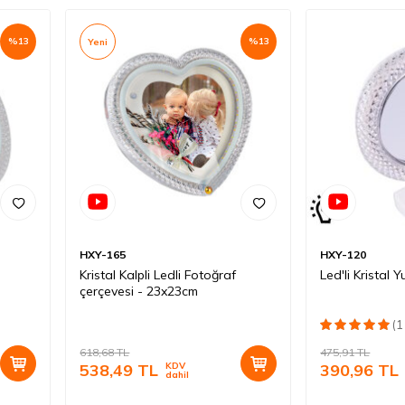
%
13
%
13
Yeni
HXY-165
HXY-120
Kristal Kalpli Ledli Fotoğraf
Led'li Kristal 
çerçevesi - 23x23cm
(1
618,68
TL
475,91
TL
538,49
TL
KDV
390,96
TL
dahil