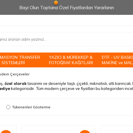
Bayi Olun Toptana Özel Fiyatlardan Yararlanın
İMASYON TRANSFER
YAZICI & MÜREKKEP &
DTF - UV BASKI
 SİSTEMLERİ
FOTOĞRAF KAĞITLARI
MAKİNE ve MAL
dern Çerçeveler
uş,
özel olarak
tasarımı ve deseniyle taşlı, çiçekli, mıknatıslı, atlı karıncalı
ediye
kategorisidir. Tüm modern çerçeve ve fiyatları bu kategoriden inceley
Tükenenleri Gösterme