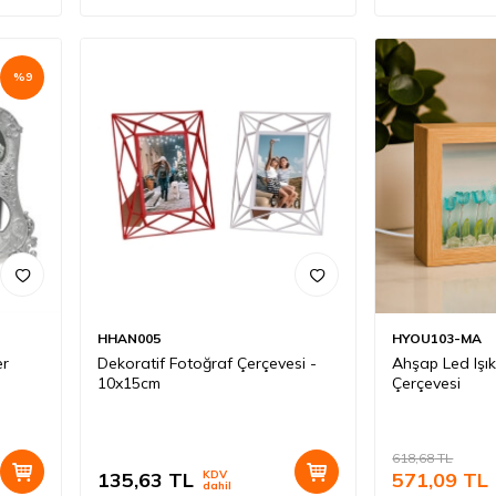
%
9
HHAN005
HYOU103-MA
er
Dekoratif Fotoğraf Çerçevesi -
Ahşap Led Işıkl
10x15cm
Çerçevesi
618,68
TL
135,63
TL
KDV
571,09
TL
dahil