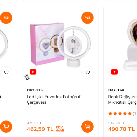
%
3
%
3
HXY-116
HXY-160
i
Led Işıklı Yuvarlak Fotoğraf
Renk Değiştiren
Çerçevesi
Mıknatıslı Çer
(1
475,91
TL
547,30
TL
462,59
TL
KDV
490,78
TL
dahil