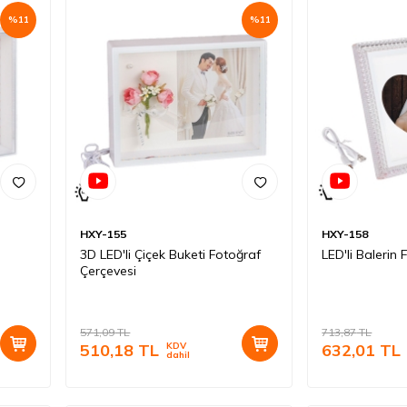
%
11
%
11
HXY-155
HXY-158
3D LED'li Çiçek Buketi Fotoğraf
LED'li Balerin
Çerçevesi
571,09
TL
713,87
TL
510,18
TL
KDV
632,01
TL
dahil