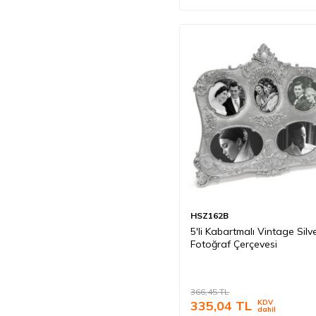
HSZ162B
5'li Kabartmalı Vintage Silv
Fotoğraf Çerçevesi
366,45
TL
335,04
TL
KDV
dahil