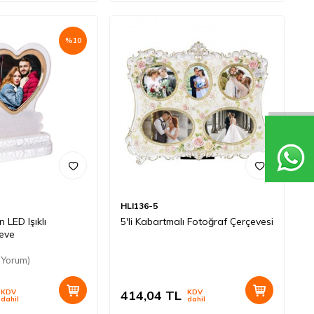
%
10
HLI136-5
 LED Işıklı
5'li Kabartmalı Fotoğraf Çerçevesi
çeve
 Yorum)
KDV
414,04
TL
KDV
dahil
dahil