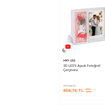
HXY-152
3D LED'li Ayıcık Fotoğraf
Çerçevesi
737,66
TL
656,76
TL
KDV
dahil