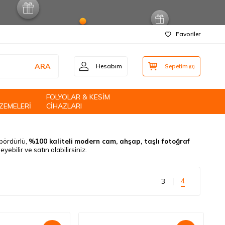
Favoriler
ARA
Hesabım
Sepetim
(
0
)
FOLYOLAR & KESİM
ZEMELERİ
CİHAZLARI
, bördürlü,
%100 kaliteli
modern cam, ahşap, taşlı fotoğraf
ebilir ve satın alabilirsiniz.
4
3