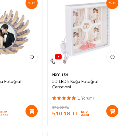
%
12
%
11
HXY-154
u Fotoğraf
3D LED'li Kuğu Fotoğraf
Çerçevesi
(1 Yorum)
571,09
TL
KDV
510,18
TL
KDV
dahil
dahil