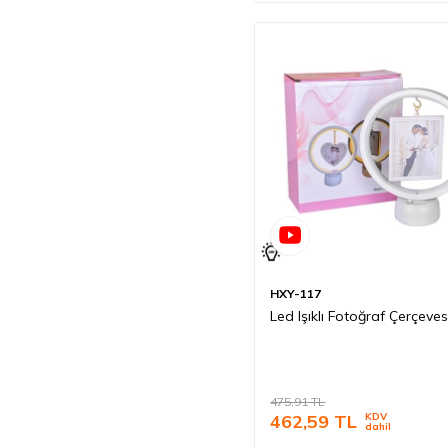
HXY-117
Led Işıklı Fotoğraf Çerçeves
475,91
TL
462,59
TL
KDV
dahil