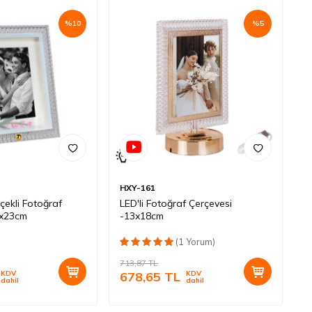
%
10
%
5
HXY-161
çekli Fotoğraf
LED'li Fotoğraf Çerçevesi
8x23cm
-13x18cm
(1 Yorum)
713,87
TL
KDV
678,65
TL
KDV
dahil
dahil