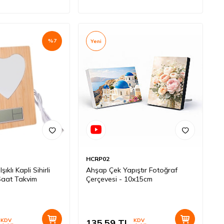
%
7
Yeni
HCRP02
şıklı Kapli Sihirli
Ahşap Çek Yapıştır Fotoğraf
aat Takvim
Çerçevesi - 10x15cm
KDV
135,59
TL
KDV