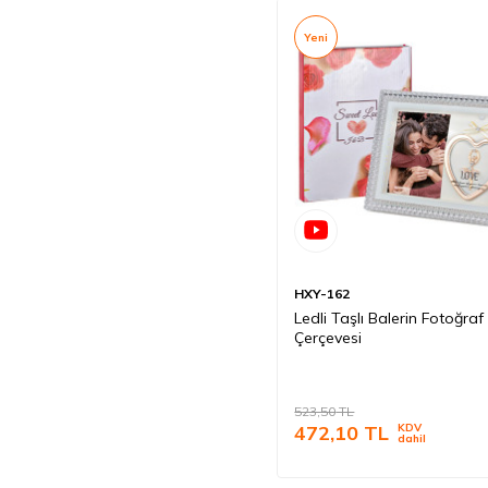
Yeni
HXY-162
Ledli Taşlı Balerin Fotoğraf
Çerçevesi
523,50
TL
472,10
TL
KDV
dahil