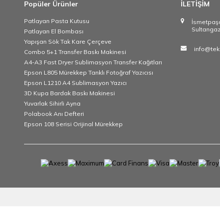
Popüler Ürünler
İLETİŞİM
Patlayan Pasta Kutusu
İsmetpas
Sultangaz
Patlayan El Bombası
Yapışan Sök Tak Kare Çerçeve
info@tek
Combo 5+1 Transfer Baskı Makinesi
A4-A3 Fast Dryer Sublimasyon Transfer Kağıtları
Epson L805 Mürekkep Tanklı Fotoğraf Yazıcısı
Epson L1210 A4 Sublimasyon Yazıcı
3D Kupa Bardak Baskı Makinesi
Yuvarlak Sihirli Ayna
Polabook Anı Defteri
Epson 108 Serisi Orijinal Mürekkep