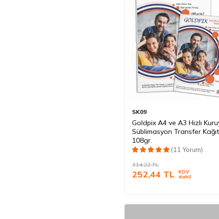
SK09
Goldpix A4 ve A3 Hızlı Kur
Süblimasyon Transfer Kağıtl
108gr.
(11 Yorum)
314,22
TL
252,44
TL
KDV
dahil