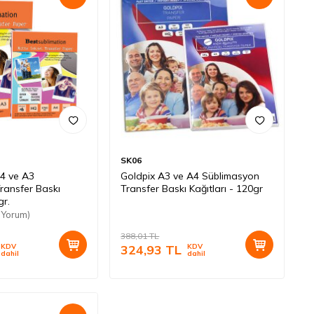
SK06
A4 ve A3
Goldpix A3 ve A4 Süblimasyon
ransfer Baskı
Transfer Baskı Kağıtları - 120gr
gr.
 Yorum)
388,01
TL
KDV
324,93
TL
KDV
dahil
dahil