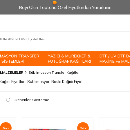
Bayi Olun Toptana Özel Fiyatlardan Yararlanın
İMASYON TRANSFER
YAZICI & MÜREKKEP &
DTF / UV DTF B
 SİSTEMLERİ
FOTOĞRAF KAĞITLARI
MAKİNE ve MAL
 MALZEMELER
Süblimasyon Transfer Kağıtları
ağıdı Fiyatları, Sublimasyon Baskı Kağıdı Fiyatı
Tükenenleri Gösterme
%
20
%
17