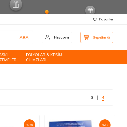
Favoriler
ARA
Hesabım
Sepetim
(
0
)
ASKI
FOLYOLAR & KESİM
ZEMELERİ
CİHAZLARI
4
3
%
20
%
16