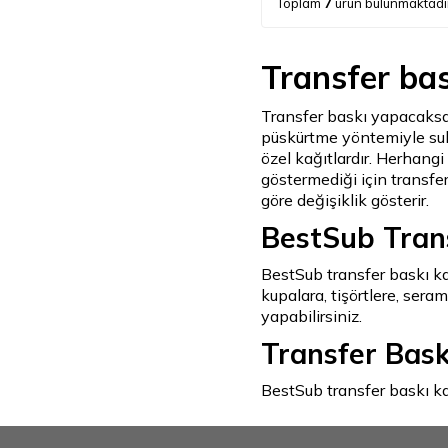
Toplam
7
ürün bulunmaktadı
Transfer bas
Transfer baskı yapacaksan
püskürtme yöntemiyle su
özel kağıtlardır. Herhangi
göstermediği için transfer
göre değişiklik gösterir.
BestSub Transf
BestSub transfer baskı kağ
kupalara, tişörtlere, sera
yapabilirsiniz.
Transfer Bask
BestSub transfer baskı kağ