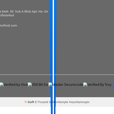
̧a Mah. 93. Sok A Blok Apt. No-2A
i/İstanbul
nofinal.com
T
-Soft
E-Ticaret
Sistemleriyle Hazırlanmıştır.