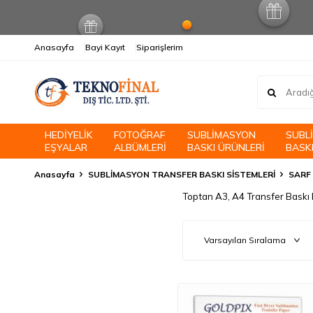
Anasayfa
Bayi Kayıt
Siparişlerim
HEDİYELİK
FOTOĞRAF
SUBLİMASYON
SUBL
EŞYALAR
ALBÜMLERİ
BASKI ÜRÜNLERİ
BASKI
Anasayfa
SUBLİMASYON TRANSFER BASKI SİSTEMLERİ
SARF
Toptan A3, A4 Transfer Baskı K