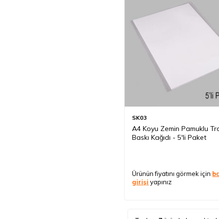
SK03
A4 Koyu Zemin Pamuklu Tr
Baskı Kağıdı - 5'li Paket
Ürünün fiyatını görmek için
b
girişi
yapınız