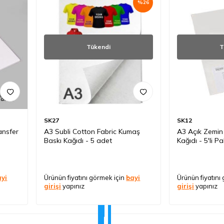
%
26
Tükendi
T
SK27
SK12
ansfer
A3 Subli Cotton Fabric Kumaş
A3 Açık Zemin
Baskı Kağıdı - 5 adet
Kağıdı - 5'li P
ayi
Ürünün fiyatını görmek için
bayi
Ürünün fiyatını
girişi
yapınız
girişi
yapınız