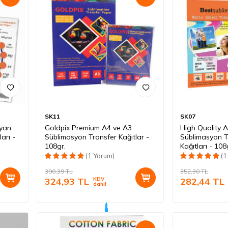
SK11
SK07
uyan
Goldpix Premium A4 ve A3
High Quality 
arı -
Süblimasyon Transfer Kağıtlar -
Süblimasyon T
108gr.
Kağıtları - 108
(1 Yorum)
(1
390,39
TL
352,30
TL
324,93
TL
KDV
282,44
TL
dahil