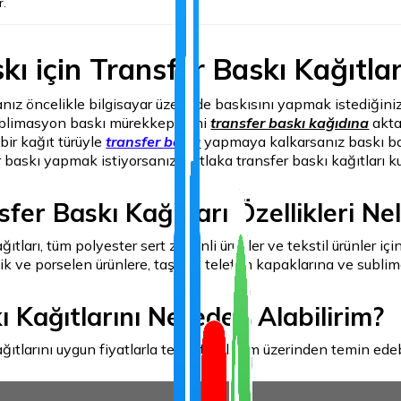
r.
kı için Transfer Baskı Kağıtlar
ız öncelikle bilgisayar üzerinde baskısını yapmak istediğiniz g
blimasyon baskı mürekkeplerini
transfer baskı kağıdına
aktar
 bir kağıt türüyle
transfer baskı
yapmaya kalkarsanız baskı başa
 baskı yapmak istiyorsanız mutlaka transfer baskı kağıtları ku
er Baskı Kağıtları Özellikleri Nel
ıtları, tüm polyester sert zeminli ürünler ve tekstil ürünler içi
mik ve porselen ürünlere, taşlara, telefon kapaklarına ve subl
ı Kağıtlarını Nereden Alabilirim?
ıtlarını uygun fiyatlarla teknofinal.com üzerinden temin edebi