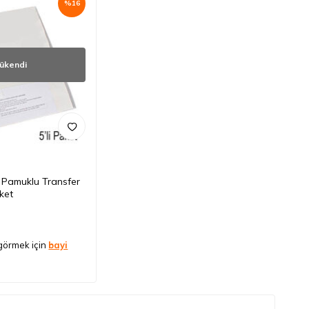
%
16
ükendi
 Pamuklu Transfer
aket
 görmek için
bayi