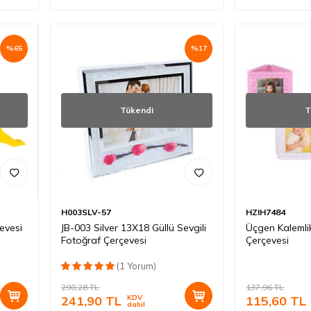
%
65
%
17
Tükendi
T
H003SLV-57
HZIH7484
evesi
JB-003 Silver 13X18 Güllü Sevgili
Üçgen Kalemlik
Fotoğraf Çerçevesi
Çerçevesi
(1 Yorum)
290,28
TL
137,96
TL
241,90
TL
KDV
115,60
TL
dahil