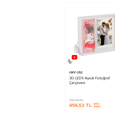
HXY-152
3D LED'li Ayıcık Fotoğraf
Çerçevesi
737,39
TL
656,52
TL
KDV
dahil