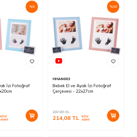
%
5
%
10
HHAN003
ak İzi Fotoğraf
Bebek El ve Ayak İzi Fotoğraf
5x20cm
Çerçevesi - 22x27cm
237,87
TL
KDV
214,08
TL
KDV
dahil
dahil