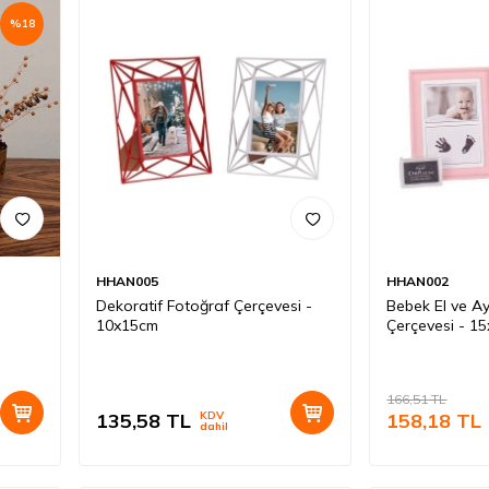
%
18
HHAN005
HHAN002
Dekoratif Fotoğraf Çerçevesi -
Bebek El ve Ay
10x15cm
Çerçevesi - 1
166,51
TL
135,58
TL
KDV
158,18
TL
dahil