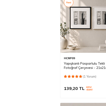
Yeni
HCRP09
Yapışkanlı Paspartulu Tekli
Fotoğraf Çerçevesi - 21x2
(1 Yorum)
139,20
TL
KDV
dahil