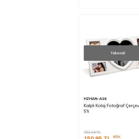
Tükendi
HZHAN-A16
Kalpli Kolaj Fotoğraf Çerçev
5'li
152,24
TL
150,95
TL
KDV