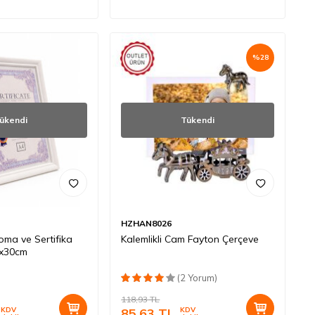
%
28
ükendi
Tükendi
HZHAN8026
oma ve Sertifika
Kalemlikli Cam Fayton Çerçeve
0x30cm
(2 Yorum)
118,93
TL
KDV
85,63
TL
KDV