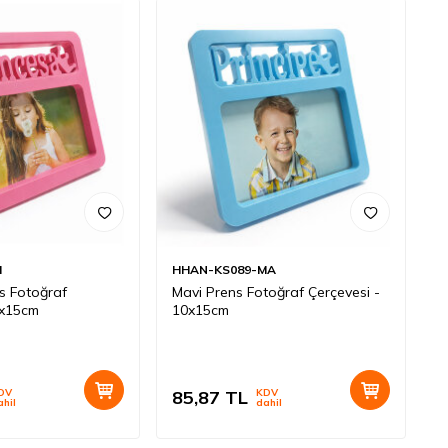
I
HHAN-KS089-MA
s Fotoğraf
Mavi Prens Fotoğraf Çerçevesi -
0x15cm
10x15cm
DV
85,87
TL
KDV
ahil
dahil