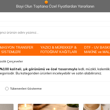
Bayi Olun Toptana Özel Fiyatlardan Yararlanın
İMASYON TRANSFER
YAZICI & MÜREKKEP &
DTF - UV BASKI
 SİSTEMLERİ
FOTOĞRAF KAĞITLARI
MAKİNE ve MAL
astik Çerçeveler
%100 kaliteli, şık görünümü ve özel tasarımıyla
ledli, müzikli, kalemlik
egorisidir. Bu kategoriden ürünleri inceleyebilir ve satın alabilirsiniz.
Tükenenleri Gösterme