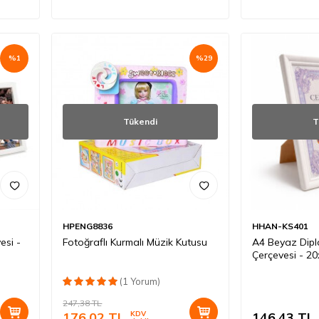
%
1
%
29
Tükendi
T
HPENG8836
HHAN-KS401
esi -
Fotoğraflı Kurmalı Müzik Kutusu
A4 Beyaz Dipl
Çerçevesi - 2
(1 Yorum)
247,38
TL
176,02
TL
KDV
146,43
TL