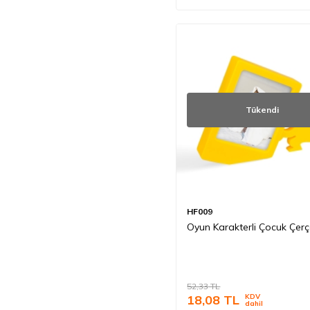
Tükendi
HF009
Oyun Karakterli Çocuk Çerç
52,33
TL
18,08
TL
KDV
dahil