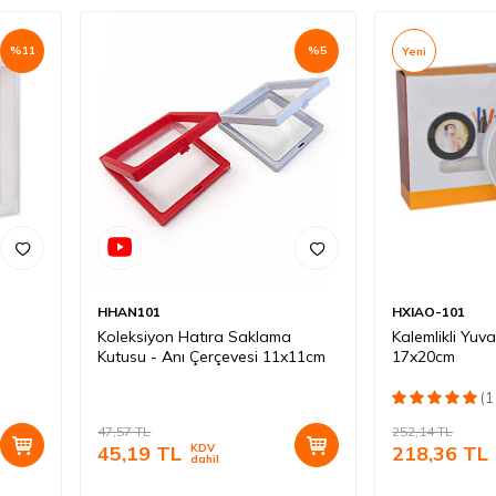
%
11
%
5
Yeni
HHAN101
HXIAO-101
Koleksiyon Hatıra Saklama
Kalemlikli Yuva
Kutusu - Anı Çerçevesi 11x11cm
17x20cm
(1
47,57
TL
252,14
TL
45,19
TL
KDV
218,36
TL
dahil