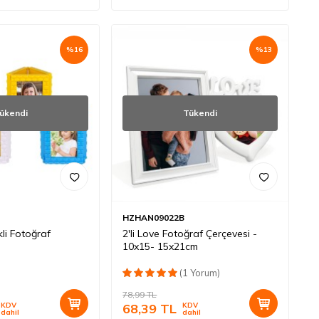
%
16
%
13
ükendi
Tükendi
HZHAN09022B
li Fotoğraf
2'li Love Fotoğraf Çerçevesi -
10x15- 15x21cm
(1 Yorum)
78,99
TL
KDV
68,39
TL
KDV
dahil
dahil