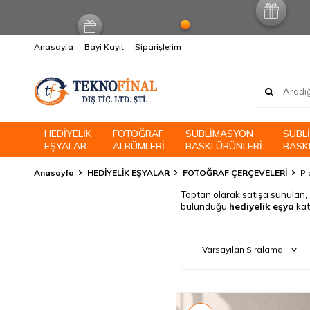
Anasayfa
Bayi Kayıt
Siparişlerim
HEDİYELİK
FOTOĞRAF
SUBLİMASYON
SUBL
EŞYALAR
ALBÜMLERİ
BASKI ÜRÜNLERİ
BASKI
Anasayfa
HEDİYELİK EŞYALAR
FOTOĞRAF ÇERÇEVELERİ
Pl
Toptan olarak satışa sunulan,
bulunduğu
hediyelik eşya
kat