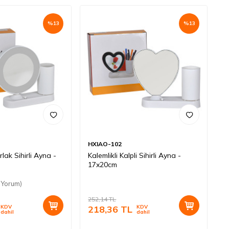
%
13
%
13
HXIAO-102
rlak Sihirli Ayna -
Kalemlikli Kalpli Sihirli Ayna -
17x20cm
 Yorum)
252,14
TL
KDV
218,36
TL
KDV
dahil
dahil