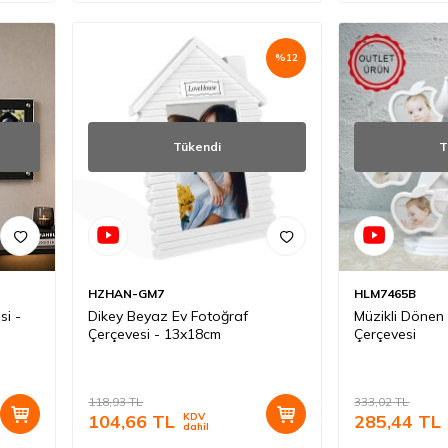
%
12
Tükendi
T
HZHAN-GM7
HLM7465B
si -
Dikey Beyaz Ev Fotoğraf
Müzikli Dönen
Çerçevesi - 13x18cm
Çerçevesi
118,93
TL
333,02
TL
104,66
TL
KDV
285,44
TL
dahil