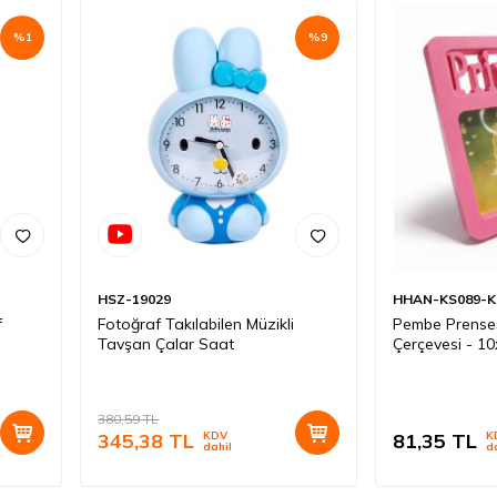
%
1
%
9
HSZ-19029
HHAN-KS089-K
f
Fotoğraf Takılabilen Müzikli
Pembe Prense
Tavşan Çalar Saat
Çerçevesi - 1
380,59
TL
345,38
TL
KDV
81,35
TL
K
dahil
d