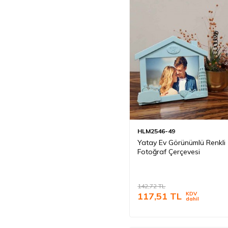
HLM2546-49
Yatay Ev Görünümlü Renkli
Fotoğraf Çerçevesi
142,72
TL
117,51
TL
KDV
dahil