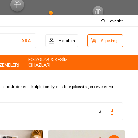
Favoriler
ARA
Hesabım
Sepetim
(
0
)
FOLYOLAR & KESİM
ZEMELERİ
CİHAZLARI
li, saatli, desenli, kalpli, family, eskitme
plastik
çerçevelerinin
4
3