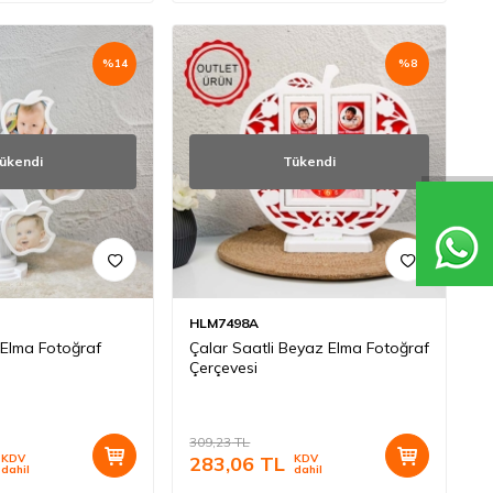
%
14
%
8
ükendi
Tükendi
HLM7498A
 Elma Fotoğraf
Çalar Saatli Beyaz Elma Fotoğraf
Çerçevesi
309,23
TL
KDV
283,06
TL
KDV
dahil
dahil