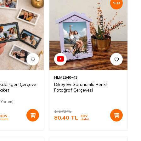
%
44
HLM2540-43
Dikdörtgen Çerçeve
Dikey Ev Görünümlü Renkli
Paket
Fotoğraf Çerçevesi
 Yorum)
142,72
TL
KDV
80,40
TL
KDV
dahil
dahil