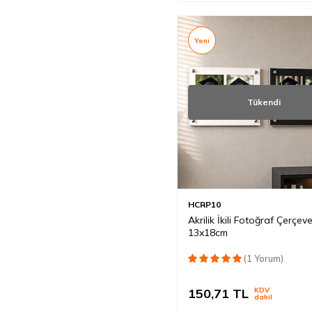
Yeni
Tükendi
HCRP10
Akrilik İkili Fotoğraf Çerçeve
13x18cm
(1 Yorum)
150,71
TL
KDV
dahil