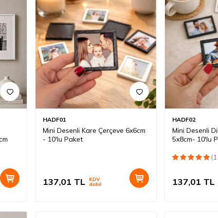
HADF01
HADF02
Mini Desenli Kare Çerçeve 6x6cm
Mini Desenli 
1cm
- 10'lu Paket
5x8cm- 10'lu 
(1
137,01
TL
KDV
137,01
TL
dahil