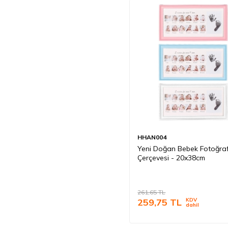
HHAN004
Yeni Doğan Bebek Fotoğra
Çerçevesi - 20x38cm
261,65
TL
259,75
TL
KDV
dahil