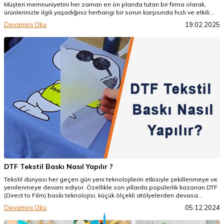
Müşteri memnuniyetini her zaman en ön planda tutan bir firma olarak,
ürünlerinizle ilgili yaşadığınız herhangi bir sorun karşısında hızlı ve etkili
çözümler sunmayı hedefliyoruz. Eğer firmamızdan satın aldığınız ürün
Devamını Oku
19.02.2025
hatalı çıkarsa ya da teslimat sırasında bir aksaklık yaşanırsa, ürün iade ve
değişim politikamız hakkında size detaylı bilgi vermek isteriz.
DTF Tekstil Baskı Nasıl Yapılır ?
Tekstil dünyası her geçen gün yeni teknolojilerin etkisiyle şekillenmeye ve
yenilenmeye devam ediyor. Özellikle son yıllarda popülerlik kazanan DTF
(Direct to Film) baskı teknolojisi, küçük ölçekli atölyelerden devasa
fabrikalara kadar geniş bir yelpazede tercih edilen bir yöntem olarak öne
Devamını Oku
05.12.2024
çıkıyor.