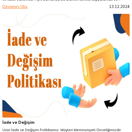
satışını yapmak yasaktır. 6769 Sayılı Sınai Mülkiyet Kanunu ile
Devamını Oku
13.12.2024
korunmaktadır ve kopyalayanlar bu hükümler çerçevesinde cezalandırılır.
İade ve Değişim
Ürün İade ve Değişim Politikamız: Müşteri Memnuniyeti Önceliğimizdir