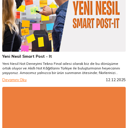
Yeni Nesil Smart Post - It
Yeni Nesil Not Deneyimi Tekno Final ailesi olarak biz de bu dönüşüme
ortak oluyor ve Akıllı Not Kâğıtlarını Türkiye ile buluşturmanın heyecanını
yaşıyoruz. Amacımız yalnızca bir ürün sunmanın ötesinde; fikirlerinizi
özgürce not alıp dilediğinizde silebildiğiniz, %100 doğa dostu ve
Devamını Oku
12.12.2025
sürdürülebilir bir çalışma kültürünü yaygınlaştırmak. Bu yeni nesil deneyimi
masanızın vazgeçilmezi kılmak adına, yenilikçi çözümler üretmeye
devam ediyoruz.