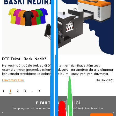
DTF Tekstil Baskı Nedir?
Herkesin dört gözle beklediği DTF sistemlerimiz nihayet tüm test
aşamalarından geçerek alıcılarıyla buluşuyor. Bir taraftan da alıp almama
konusunda tereddütte kalanların veya bu makineyi yeni yeni duymaya
başlayanların aklında birçok soru oluşmaya başlıyor. Biz de hem bu
Devamını Oku
04.06.2021
sorularınız için hem de DTF sistemlerimini sizlere daha iyi anlatabilmek
için bu blog yazısını oluşturduk.
1
2
3
…
E-BÜLTEN ABONELİĞİ
Kampanya ve indirimlerden haberdar olmak için e-bültenimize abone olun.