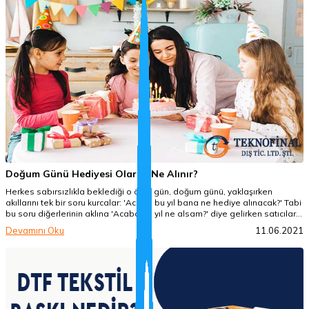
Doğum Günü Hediyesi Olarak Ne Alınır?
Herkes sabırsızlıkla beklediği o özel gün, doğum günü, yaklaşırken
akıllarını tek bir soru kurcalar: 'Acaba bu yıl bana ne hediye alınacak?' Tabi
bu soru diğerlerinin aklına 'Acaba bu yıl ne alsam?' diye gelirken satıcıların
aklında da 'Doğum günlerinde en çok hangi hediyelik satılır?' olarak
Devamını Oku
11.06.2021
şekilleniyor. Biz de sizlere güzel öneriler sunmak açısından bu blog
yazısını oluşturalım dedik, keyifli okumalar dileriz.