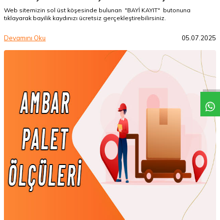
Web sitemizin sol üst köşesinde bulunan "BAYİ KAYIT" butonuna
tıklayarak bayilik kaydınızı ücretsiz gerçekleştirebilirsiniz.
Devamını Oku
05.07.2025