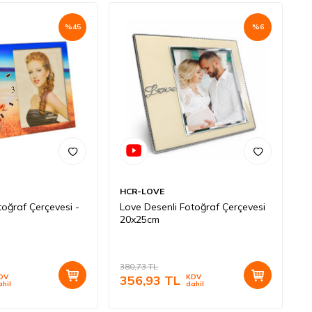
%
45
%
6
HCR-LOVE
toğraf Çerçevesi -
Love Desenli Fotoğraf Çerçevesi
20x25cm
380,73
TL
DV
356,93
TL
KDV
ahil
dahil