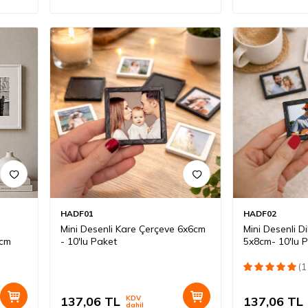
HADF01
HADF02
Mini Desenli Kare Çerçeve 6x6cm
Mini Desenli 
1cm
- 10'lu Paket
5x8cm- 10'lu 
(1
137,06
TL
KDV
137,06
TL
dahil