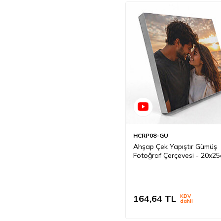
HCRP08-GU
Ahşap Çek Yapıştır Gümüş
Fotoğraf Çerçevesi - 20x2
164,64
TL
KDV
dahil