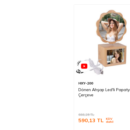
HXY-200
Dönen Ahşap Led'li Papat
Çerçeve
666,28
TL
590,13
TL
KDV
dahil