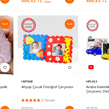
485,43
TL
485,43
TL
dahil
%
29
%
45
HXF508
HPL013
yelik
Ahşap Çocuk Fotoğraf Çerçevesi
Araba Kalemli
Çerçevesi 10
(1 Yorum)
69,01
TL
95,18
TL