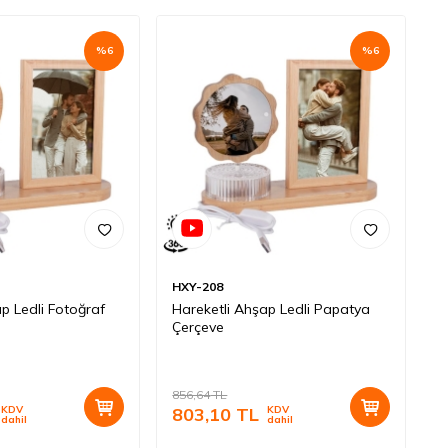
%
6
%
6
HXY-208
p Ledli Fotoğraf
Hareketli Ahşap Ledli Papatya
Çerçeve
856,64
TL
KDV
803,10
TL
KDV
dahil
dahil