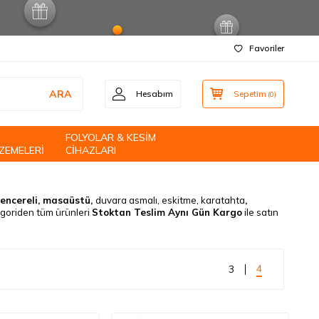
Favoriler
ARA
Hesabım
Sepetim
(
0
)
FOLYOLAR & KESİM
ZEMELERİ
CİHAZLARI
encereli, masaüstü,
duvara asmalı, eskitme, karatahta
,
egoriden tüm ürünleri
Stoktan Teslim Aynı Gün Kargo
ile satın
4
3