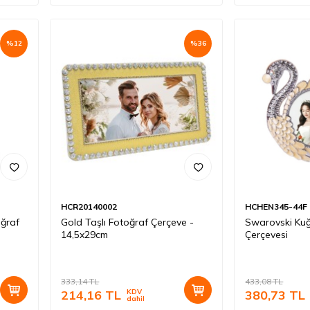
%
12
%
36
HCR20140002
HCHEN345-44F
oğraf
Gold Taşlı Fotoğraf Çerçeve -
Swarovski Kuğ
14,5x29cm
Çerçevesi
333,14
TL
433,08
TL
214,16
TL
KDV
380,73
TL
dahil