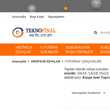
Anasayfa
Bayi Kayıt
Siparişlerim
HEDİYELİK
FOTOĞRAF
SUBLİMASYON
SUBL
EŞYALAR
ALBÜMLERİ
BASKI ÜRÜNLERİ
BASKI
Anasayfa
HEDİYELİK EŞYALAR
FOTOĞRAF ÇERÇEVELERİ
Toptan olarak satışa sunulan, 
müzikli,
10x15, 13x18, 15x21,
alabilirsiniz.
Kişiye özel Topt