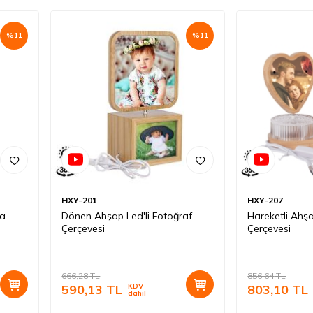
%
11
%
11
HXY-201
HXY-207
ya
Dönen Ahşap Led'li Fotoğraf
Hareketli Ahşa
Çerçevesi
Çerçevesi
666,28
TL
856,64
TL
590,13
TL
KDV
803,10
TL
dahil