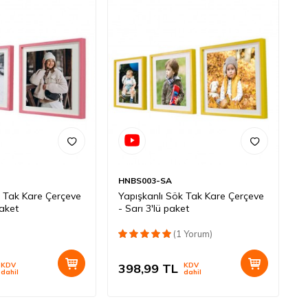
HNBS003-SA
k Tak Kare Çerçeve
Yapışkanlı Sök Tak Kare Çerçeve
paket
- Sarı 3'lü paket
(1 Yorum)
KDV
398,99
TL
KDV
dahil
dahil