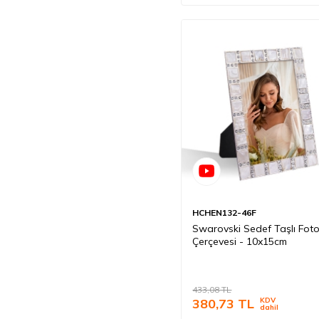
HCHEN132-46F
Swarovski Sedef Taşlı Fot
Çerçevesi - 10x15cm
433,08
TL
380,73
TL
KDV
dahil