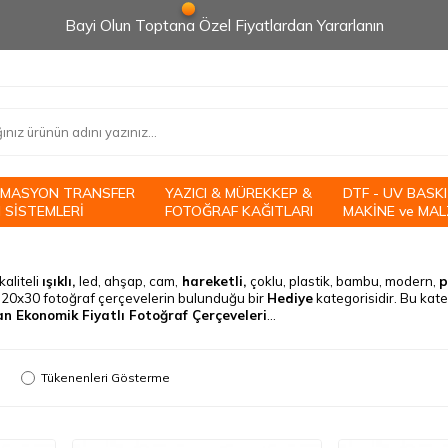
Bayi Olun Toptana Özel Fiyatlardan Yararlanın
İMASYON TRANSFER
YAZICI & MÜREKKEP &
DTF - UV BASKI
 SİSTEMLERİ
FOTOĞRAF KAĞITLARI
MAKİNE ve MAL
kaliteli
ışıklı,
led, ahşap, cam,
hareketli,
çoklu, plastik, bambu, modern,
p
 20x30 fotoğraf çerçevelerin bulunduğu bir
Hediye
kategorisidir. Bu kat
an Ekonomik Fiyatlı Fotoğraf Çerçeveleri
...
Tükenenleri Gösterme