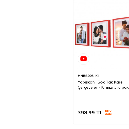
HNBS003-KI
Yapışkanlı Sök Tak Kare
Çerçeveler - Kırmızı 3'lü pa
398,99
TL
KDV
dahil