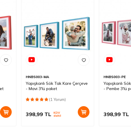
HNBS003-MA
HNBS003-PE
Yapışkanlı Sök Tak Kare Çerçeve
Yapışkanlı Sö
ket
- Mavi 3'lü paket
- Pembe 3'lü 
(1 Yorum)
398,99
TL
KDV
398,99
TL
dahil