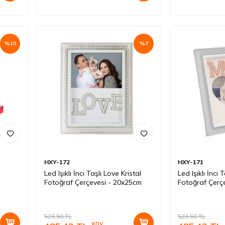
%
10
%
7
HXY-172
HXY-171
Led Işıklı İnci Taşlı Love Kristal
Led Işıklı İnci 
Fotoğraf Çerçevesi - 20x25cm
Fotoğraf Çerç
523,50
TL
523,50
TL
KDV