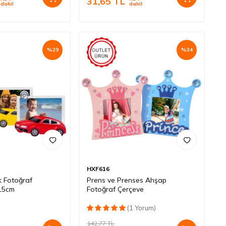
31,65
TL
dahil
dahil
%
29
%
34
HXF616
k Fotoğraf
Prens ve Prenses Ahşap
x15cm
Fotoğraf Çerçeve
(1 Yorum)
142,77
TL