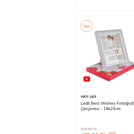
Yeni
HXY-163
Ledli Best Wishes Fotoğraf
Çerçevesi - 18x23cm
523,50
TL
KDV