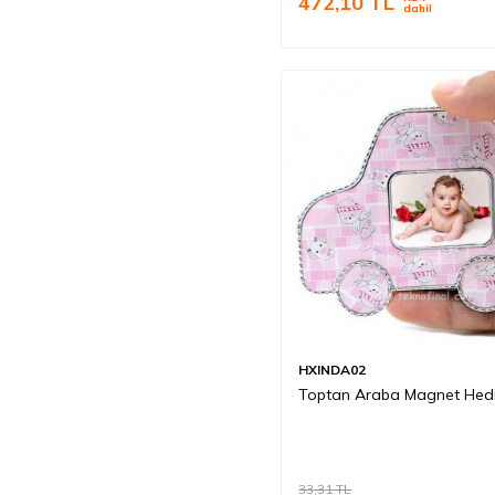
472,10
TL
dahil
HXINDA02
Toptan Araba Magnet Hedi
33,31
TL