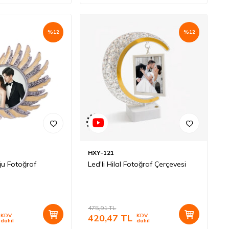
%
12
%
12
HXY-121
u Fotoğraf
Led'li Hilal Fotoğraf Çerçevesi
475,91
TL
KDV
420,47
TL
KDV
dahil
dahil