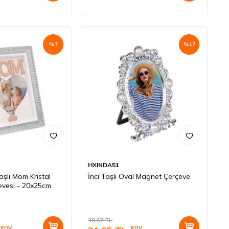
%
7
%
17
HXINDA51
Taşlı Mom Kristal
İnci Taşlı Oval Magnet Çerçeve
evesi - 20x25cm
38,07
TL
KDV
KDV