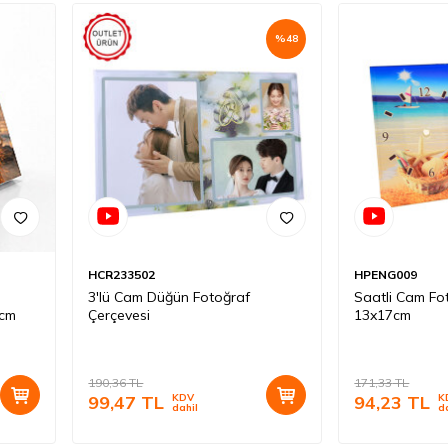
%
48
HCR233502
HPENG009
3'lü Cam Düğün Fotoğraf
Saatli Cam Fo
5cm
Çerçevesi
13x17cm
190,36
TL
171,33
TL
99,47
TL
KDV
94,23
TL
K
dahil
d