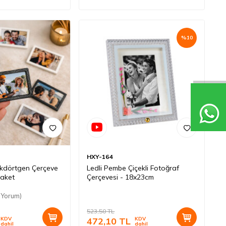
%
10
HXY-164
Dikdörtgen Çerçeve
Ledli Pembe Çiçekli Fotoğraf
Paket
Çerçevesi - 18x23cm
 Yorum)
523,50
TL
KDV
472,10
TL
KDV
dahil
dahil