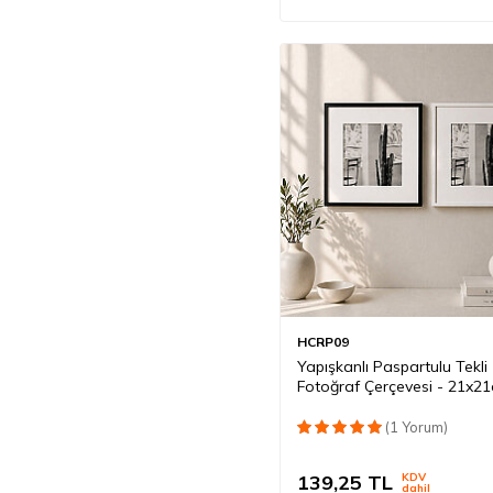
HCRP09
Yapışkanlı Paspartulu Tekli
Fotoğraf Çerçevesi - 21x2
(1 Yorum)
139,25
TL
KDV
dahil