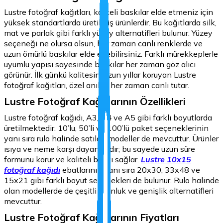
Lustre fotoğraf kağıtları, kaliteli baskılar elde etmeniz için
yüksek standartlarda üretilmiş ürünlerdir. Bu kağıtlarda silk,
mat ve parlak gibi farklı yüzey alternatifleri bulunur. Yüzey
seçeneği ne olursa olsun, her zaman canlı renklerde ve
uzun ömürlü baskılar elde edebilirsiniz. Farklı mürekkeplerle
uyumlu yapısı sayesinde baskılar her zaman göz alıcı
görünür. İlk günkü kalitesini uzun yıllar koruyan Lustre
fotoğraf kağıtları, özel anıları her zaman canlı tutar.
Lustre Fotoğraf Kağıtlarının Özellikleri
Lustre fotoğraf kağıdı, A3, A4 ve A5 gibi farklı boyutlarda
üretilmektedir. 10’lu, 50’li ve 100’lü paket seçeneklerinin
yanı sıra rulo halinde satılan modeller de mevcuttur. Ürünler
ısıya ve neme karşı dayanıklıdır; bu sayede uzun süre
formunu korur ve kaliteli baskı sağlar.
Lustre 10x15
fotoğraf kağıdı
ebatlarının yanı sıra 20x30, 33x48 ve
15x21 gibi farklı boyut seçenekleri de bulunur. Rulo halinde
olan modellerde de çeşitli uzunluk ve genişlik alternatifleri
mevcuttur.
Lustre Fotoğraf Kağıtlarının Fiyatları