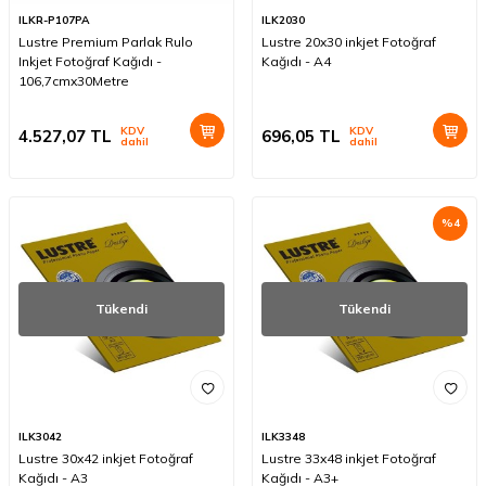
ILKR-P107PA
ILK2030
Lustre Premium Parlak Rulo
Lustre 20x30 inkjet Fotoğraf
Inkjet Fotoğraf Kağıdı -
Kağıdı - A4
106,7cmx30Metre
KDV
KDV
4.527,07
TL
696,05
TL
dahil
dahil
%
4
Tükendi
Tükendi
ILK3042
ILK3348
Lustre 30x42 inkjet Fotoğraf
Lustre 33x48 inkjet Fotoğraf
Kağıdı - A3
Kağıdı - A3+