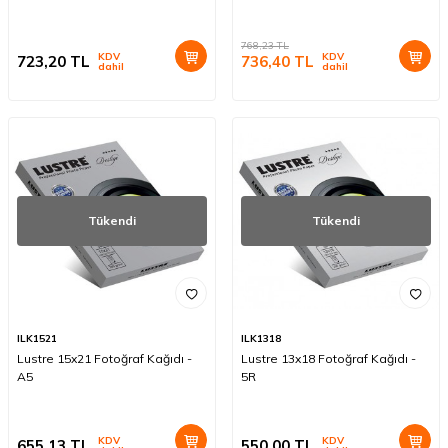
768,23
TL
KDV
KDV
723,20
TL
736,40
TL
dahil
dahil
Tükendi
Tükendi
ILK1521
ILK1318
Lustre 15x21 Fotoğraf Kağıdı -
Lustre 13x18 Fotoğraf Kağıdı -
A5
5R
KDV
KDV
655,13
TL
550,00
TL