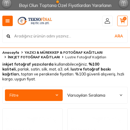
Bayi Olun Toptana Özel Fiyatlardan Yararlanın
0
ARA
Anasayfa
YAZICI & MÜREKKEP & FOTOĞRAF KAĞITLARI
İNKJET FOTOĞRAF KAĞITLARI
Lustre Fotoğraf Kağıtları
inkjet fotoğraf yazıcılarda
kullanabileceğiniz,
%100
kaliteli,
parlak, satin, silk, mat, a3, a4,
lustre fotoğraf baskı
kağıtları,
toptan ve perakende fiyatları. %100 güvenli alışveriş, hızlı
kargo, uygun fiyat.
Filtre