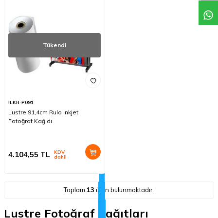
Tükendi
ILKR-P091
Lustre 91,4cm Rulo inkjet
Fotoğraf Kağıdı
KDV
4.104,55
TL
dahil
Toplam
13
ürün bulunmaktadır.
Lustre Fotoğraf Kağıtları