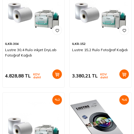
ILKR-304
ILKR-152
Lustre 30,4 Rulo inkjet DryLab
Lustre 15,2 Rulo Fotoğraf Kağıdı
Fotoğraf Kağıdı
KDV
KDV
4.828,88
TL
3.380,21
TL
dahil
dahil
%
2
%
6