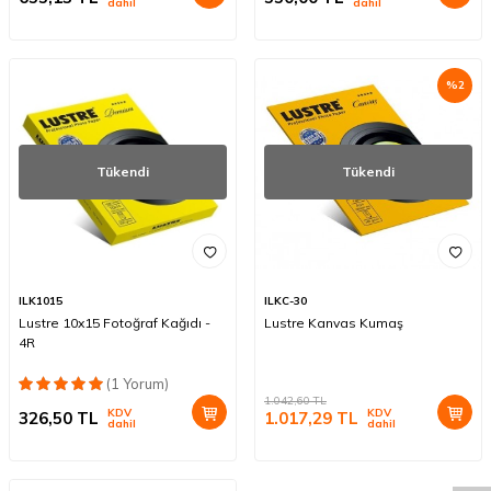
dahil
dahil
%
2
Tükendi
Tükendi
ILK1015
ILKC-30
Lustre 10x15 Fotoğraf Kağıdı -
Lustre Kanvas Kumaş
4R
(1 Yorum)
1.042,60
TL
KDV
KDV
326,50
TL
1.017,29
TL
dahil
dahil