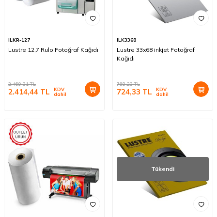
ILKR-127
ILK3368
Lustre 12,7 Rulo Fotoğraf Kağıdı
Lustre 33x68 inkjet Fotoğraf
Kağıdı
2.469,31
TL
768,23
TL
KDV
KDV
2.414,44
TL
724,33
TL
dahil
dahil
Tükendi