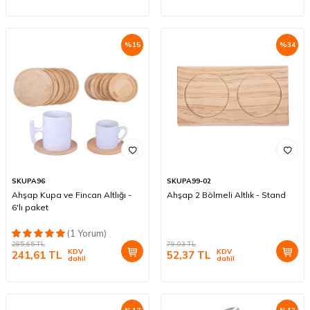
%
15
%
34
SKUPA96
SKUPA99-02
Ahşap Kupa ve Fincan Altlığı -
Ahşap 2 Bölmeli Altlık - Stand
6'lı paket
(1 Yorum)
285,65
TL
79,03
TL
KDV
KDV
241,61
TL
52,37
TL
dahil
dahil