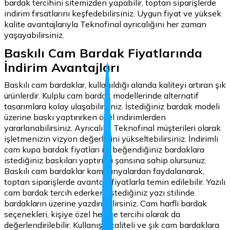
bardak tercihini sitemizden yapabilir, toptan siparişlerde
indirim fırsatlarını keşfedebilirsiniz. Uygun fiyat ve yüksek
kalite avantajlarıyla Teknofinal ayrıcalığını her zaman
yaşayabilirsiniz.
Baskılı Cam Bardak Fiyatlarında
İndirim Avantajları
Baskılı cam bardaklar, kullanıldığı alanda kaliteyi artıran şık
ürünlerdir. Kulplu cam bardak modellerinde alternatif
tasarımlara kolay ulaşabilirsiniz. İstediğiniz bardak modeli
üzerine baskı yaptırırken özel indirimlerden
yararlanabilirsiniz. Ayrıcalıklı Teknofinal müşterileri olarak
işletmenizin vizyon değerlerini yükseltebilirsiniz. İndirimli
cam kupa bardak fiyatları ile beğendiğiniz bardaklara
istediğiniz baskıları yaptırma şansına sahip olursunuz.
Baskılı cam bardaklar kampanyalardan faydalanarak,
toptan siparişlerde avantajlı fiyatlarla temin edilebilir. Yazılı
cam bardak tercih ederken, istediğiniz yazı stilinde
bardakların üzerine yazdırabilirsiniz. Cam harfli bardak
seçenekleri, kişiye özel hediye tercihi olarak da
değerlendirilebilir. Kullanışlı, kaliteli ve şık cam bardaklara