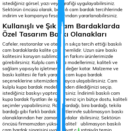
istediğiniz görsel, yazı veya grafiği uygulayabilirsiniz.
Sektörün öncüsü olarak, baskılı cam bardak tercihlerinde
indirim ve kampanya fırsatlarından yararlanabilirsiniz.
Kullanışlı ve Şık Cam Bardaklarda
Özel Tasarım Baskı Olanakları
Cafeler, restoranlar ve otellerin sıkça tercih ettiği baskılı
cam bardaklarda kalite çok önemlidir. Uzun süre baskı
kalitesini koruyan sublimasyon farkını ürünlerimizde
görebilirsiniz. Kulplu cam kupa modellerimiz, kaliteli ve
sağlam yapısıyla işletmenize değer katar. Malzeme ve
baskı kalitesi ile fark yaratan cam kupa bardak
seçeneklerine sitemizden kolayca ulaşabilirsiniz. Cam
kulplu kupa bardak modellerinden dilediğinizi seçip,
istediğiniz baskıyı yaptırabilirsiniz. İndirimli baskılı cam
kupa bardak fiyatları ile işletmeniz için bütçe dostu, kaliteli
seçimler yapabilirsiniz. Rakı bardağı, bira bardağı, tekila
bardağı gibi farklı bardak çeşitlerinde sublimasyon baskı
olanaklarından her zaman faydalanabilirsiniz. Sektörün
öncüsü firmamızdan yüksek kaliteli sublimasyon baskılı
cam bardak siparişini uygun fiyat avantajıyla temin