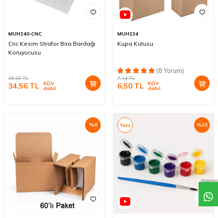
MUH140-CNC
MUH134
Cnc Kesim Strafor Bira Bardağı
Kupa Kutusu
Koruyucusu
(8 Yorum)
38,09
TL
7,14
TL
KDV
KDV
34,56
TL
6,50
TL
dahil
dahil
%
8
%
32
Yeni