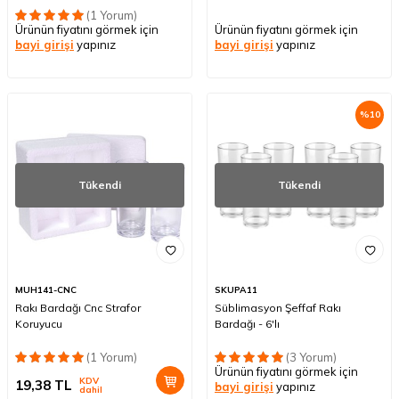
(1 Yorum)
Ürünün fiyatını görmek için
Ürünün fiyatını görmek için
bayi girişi
yapınız
bayi girişi
yapınız
%
10
Tükendi
Tükendi
MUH141-CNC
SKUPA11
Rakı Bardağı Cnc Strafor
Süblimasyon Şeffaf Rakı
Koruyucu
Bardağı - 6'lı
(1 Yorum)
(3 Yorum)
Ürünün fiyatını görmek için
KDV
19,38
TL
bayi girişi
yapınız
dahil