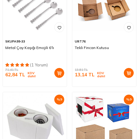
SKUPA99-33
URT76
Metal Çay Kaşığı Emojili 6'lı
Tekli Fincan Kutusu
(1 Yorum)
71,41
TL
13,81
TL
KDV
KDV
62,84
TL
13,14
TL
dahil
dahil
%
9
%
9