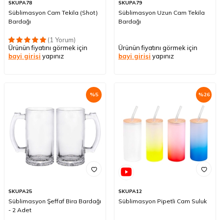
SKUPA78
SKUPA79
Süblimasyon Cam Tekila (Shot)
Süblimasyon Uzun Cam Tekila
Bardağı
Bardağı
(1 Yorum)
Ürünün fiyatını görmek için
Ürünün fiyatını görmek için
bayi girişi
yapınız
bayi girişi
yapınız
%
5
%
26
SKUPA25
SKUPA12
Süblimasyon Şeffaf Bira Bardağı
Süblimasyon Pipetli Cam Suluk
- 2 Adet