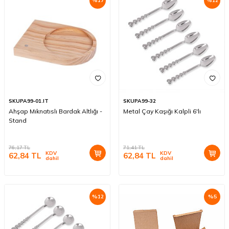
%
17
%
12
SKUPA99-01.IT
SKUPA99-32
Ahşap Mıknatıslı Bardak Altlığı -
Metal Çay Kaşığı Kalpli 6'lı
Stand
76,17
TL
71,41
TL
KDV
KDV
62,84
TL
62,84
TL
dahil
dahil
%
12
%
5