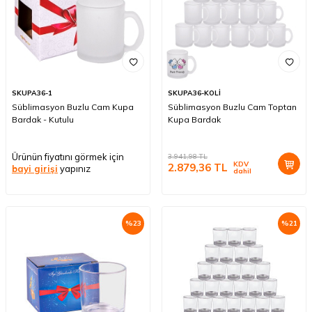
SKUPA36-1
SKUPA36-KOLİ
Süblimasyon Buzlu Cam Kupa
Süblimasyon Buzlu Cam Toptan
Bardak - Kutulu
Kupa Bardak
Ürünün fiyatını görmek için
3.941,98
TL
KDV
2.879,36
TL
bayi girişi
yapınız
dahil
%
23
%
21