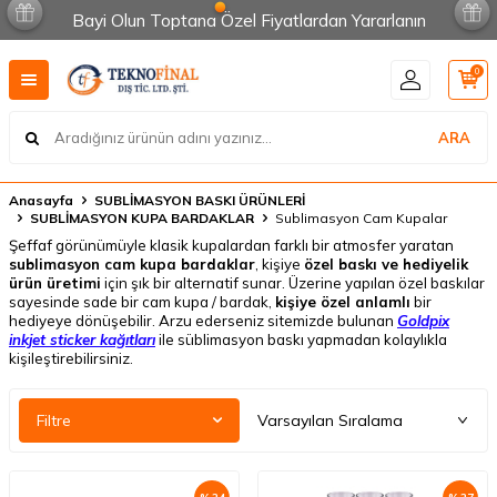
Bayi Olun Toptana Özel Fiyatlardan Yararlanın
0
ARA
Anasayfa
SUBLİMASYON BASKI ÜRÜNLERİ
SUBLİMASYON KUPA BARDAKLAR
Sublimasyon Cam Kupalar
Şeffaf görünümüyle klasik kupalardan farklı bir atmosfer yaratan
sublimasyon cam kupa bardaklar
, kişiye
özel baskı ve hediyelik
ürün üretimi
için şık bir alternatif sunar. Üzerine yapılan özel baskılar
sayesinde sade bir cam kupa / bardak,
kişiye özel anlamlı
bir
hediyeye dönüşebilir. Arzu ederseniz sitemizde bulunan
Goldpix
inkjet sticker kağıtları
ile süblimasyon baskı yapmadan kolaylıkla
kişileştirebilirsiniz
.
Filtre