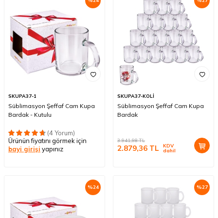
%
24
%
27
SKUPA37-1
SKUPA37-KOLİ
Süblimasyon Şeffaf Cam Kupa
Süblimasyon Şeffaf Cam Kupa
Bardak - Kutulu
Bardak
(4 Yorum)
Ürünün fiyatını görmek için
3.941,98
TL
KDV
2.879,36
TL
bayi girişi
yapınız
dahil
%
24
%
27