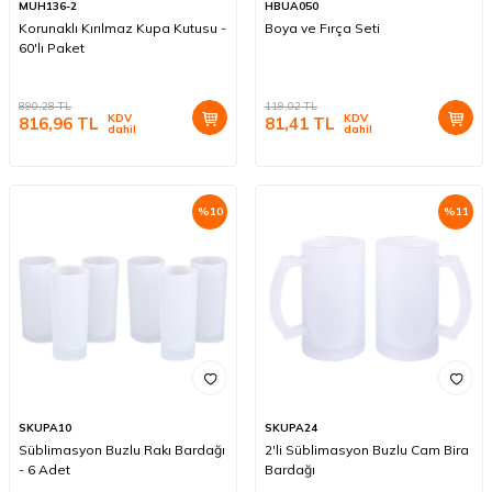
MUH136-2
HBUA050
Korunaklı Kırılmaz Kupa Kutusu -
Boya ve Fırça Seti
60'lı Paket
890,28
TL
119,02
TL
KDV
KDV
816,96
TL
81,41
TL
dahil
dahil
%
10
%
11
SKUPA10
SKUPA24
Süblimasyon Buzlu Rakı Bardağı
2'li Süblimasyon Buzlu Cam Bira
- 6 Adet
Bardağı