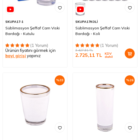
SKUPA17-1
SKUPA17KOLİ
Süblimasyon Şeffaf Cam Viski
Süblimasyon Şeffaf Cam Viski
Bardağı - Kutulu
Bardağı - Koli
(1 Yorum)
(1 Yorum)
Ürünün fiyatını görmek için
3.427,81
TL
KDV
2.725,11
TL
bayi girişi
yapınız
dahil
%
33
%
26