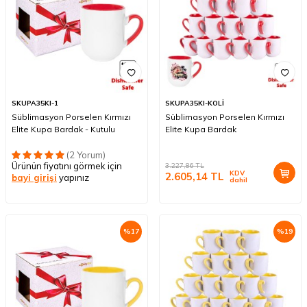
SKUPA35KI-1
SKUPA35KI-KOLİ
Süblimasyon Porselen Kırmızı
Süblimasyon Porselen Kırmızı
Elite Kupa Bardak - Kutulu
Elite Kupa Bardak
(2 Yorum)
Ürünün fiyatını görmek için
3.227,86
TL
KDV
2.605,14
TL
bayi girişi
yapınız
dahil
%
17
%
19