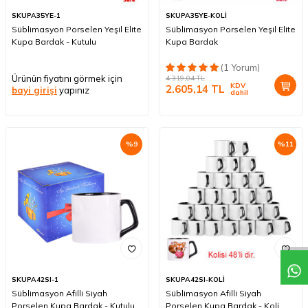
SKUPA35YE-1
SKUPA35YE-KOLİ
Süblimasyon Porselen Yeşil Elite
Süblimasyon Porselen Yeşil Elite
Kupa Bardak - Kutulu
Kupa Bardak
(1 Yorum)
Ürünün fiyatını görmek için
4.319,04
TL
KDV
2.605,14
TL
bayi girişi
yapınız
dahil
%
9
%
11
SKUPA42SI-1
SKUPA42SI-KOLİ
Süblimasyon Afilli Siyah
Süblimasyon Afilli Siyah
Porselen Kupa Bardak - Kutulu
Porselen Kupa Bardak - Koli