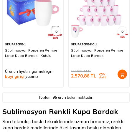
SKUPA30PE-1
SKUPA30PE-KOLİ
Süblimasyon Porselen Pembe
Süblimasyon Porselen Pembe
Latte Kupa Bardak - Kutulu
Latte Kupa Bardak
Ürünün fiyatını görmek için
125.686,44
TL
KDV
2.570,86
TL
bayi girişi
yapınız
dahil
Toplam
95
ürün bulunmaktadır.
Sublimasyon Renkli Kupa Bardak
Son teknoloji baskı tekniklerinde uzman firmamız, renkli
kupa bardak modellerinde özel tasarım baskı olanakları