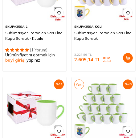
SKUPA35SA-1
SKUPA35SA-KOLİ
Süblimasyon Porselen Sarı Elite
Süblimasyon Porselen Sarı Elite
Kupa Bardak - Kutulu
Kupa Bardak
(1 Yorum)
Ürünün fiyatını görmek için
3.227,86
TL
KDV
2.605,14
TL
bayi girişi
yapınız
dahil
%
11
%
40
Yeni