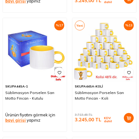
3.245,00
TL
bayi girişi
yapınız
dahil
%
17
%
13
Yeni
SKUPA44SA-1
SKUPA44SA-KOLİ
Süblimasyon Porselen Sarı
Süblimasyon Porselen Sarı
Motto Fincan - Kutulu
Motto Fincan - Koli
Ürünün fiyatını görmek için
3.713,46
TL
KDV
3.245,00
TL
bayi girişi
yapınız
dahil