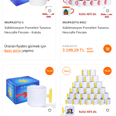
SKUPA23TU-1
SKUPA23TU-KOLİ
Süblimasyon Porselen Turuncu
Süblimasyon Porselen Turuncu
Nescafe Fincanı - Kutulu
Nescafe Fincanı
Ürünün fiyatını görmek için
3.542,07
TL
KDV
3.199,29
TL
bayi girişi
yapınız
dahil
%
10
%
13
Yeni