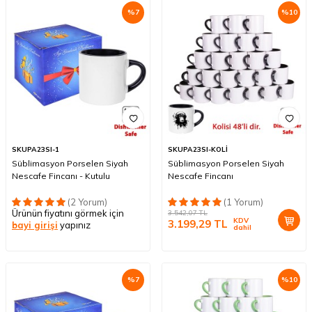
%
7
%
10
SKUPA23SI-1
SKUPA23SI-KOLİ
Süblimasyon Porselen Siyah
Süblimasyon Porselen Siyah
Nescafe Fincanı - Kutulu
Nescafe Fincanı
(2 Yorum)
(1 Yorum)
Ürünün fiyatını görmek için
3.542,07
TL
KDV
3.199,29
TL
bayi girişi
yapınız
dahil
%
7
%
10