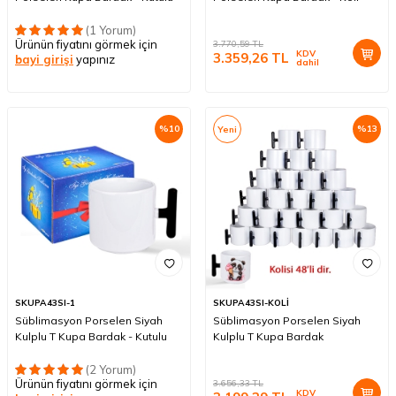
(1 Yorum)
Ürünün fiyatını görmek için
3.770,59
TL
KDV
3.359,26
TL
bayi girişi
yapınız
dahil
%
10
%
13
Yeni
SKUPA43SI-1
SKUPA43SI-KOLİ
Süblimasyon Porselen Siyah
Süblimasyon Porselen Siyah
Kulplu T Kupa Bardak - Kutulu
Kulplu T Kupa Bardak
(2 Yorum)
Ürünün fiyatını görmek için
3.656,33
TL
KDV