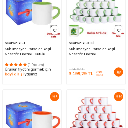
SKUPA23YE-1
SKUPA23YE-KOLİ
Süblimasyon Porselen Yeşil
Süblimasyon Porselen Yeşil
Nescafe Fincanı - Kutulu
Nescafe Fincanı
(1 Yorum)
Ürünün fiyatını görmek için
3.542,07
TL
KDV
3.199,29
TL
bayi girişi
yapınız
dahil
%
7
%
10