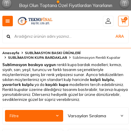
Bayi Olun Toptana Özel Fiyatlardan Yararlanın
0
ARA
Anasayfa
SUBLİMASYON BASKI ÜRÜNLERİ
SUBLİMASYON KUPA BARDAKLAR
Süblimasyon Renkli Kupalar
Sublimasyon baskıya uygun
renkli kupa bardak modelleri; kırmızı,
siyah, sarı, yeşil, turuncu ve farklı tasarım seçenekleriyle
müşterilerinize geniş bir renk yelpazesi sunar. Ayrıca tekdüzelikten
sıkılan müşterileriniz için standart kulp haricinde
kalpli kulplu,
yuvarlark kulplu
ya da
kaşıklı kupa
modellerini tercih edebilirsiniz.
Renkli kupalar üzerine dilediğiniz tasarımı bastırabilir, tarzınızı kupaya
yansıtabilirsiniz. Dilerseniz hediyelik güzel bir ürüne dönütürebilir,
sevdiklerinize güzel bir süpriz verebilirsiniz.
Filtre