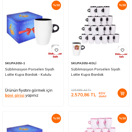
%
98
%
98
SKUPA30SI-1
SKUPA30SI-KOLİ
Süblimasyon Porselen Siyah
Süblimasyon Porselen Siyah
Latte Kupa Bardak - Kutulu
Latte Kupa Bardak
Ürünün fiyatını görmek için
125.686,44
TL
KDV
2.570,86
TL
bayi girişi
yapınız
dahil
%
98
%
98