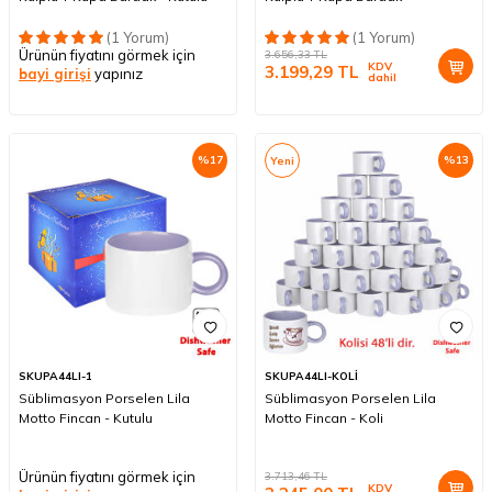
(1 Yorum)
(1 Yorum)
Ürünün fiyatını görmek için
3.656,33
TL
KDV
3.199,29
TL
bayi girişi
yapınız
dahil
%
17
%
13
Yeni
SKUPA44LI-1
SKUPA44LI-KOLİ
Süblimasyon Porselen Lila
Süblimasyon Porselen Lila
Motto Fincan - Kutulu
Motto Fincan - Koli
Ürünün fiyatını görmek için
3.713,46
TL
KDV