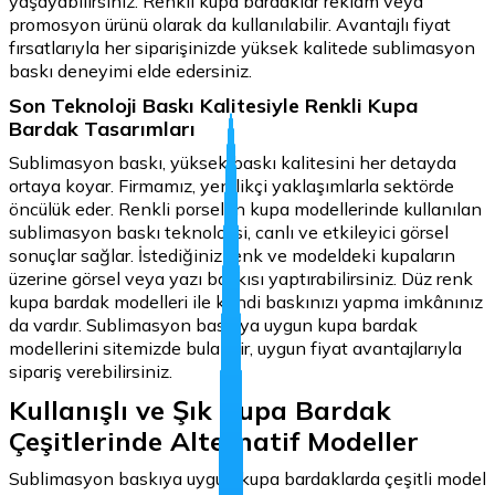
yaşayabilirsiniz. Renkli kupa bardaklar reklam veya
promosyon ürünü olarak da kullanılabilir. Avantajlı fiyat
fırsatlarıyla her siparişinizde yüksek kalitede sublimasyon
baskı deneyimi elde edersiniz.
Son Teknoloji Baskı Kalitesiyle Renkli Kupa
Bardak Tasarımları
Sublimasyon baskı, yüksek baskı kalitesini her detayda
ortaya koyar. Firmamız, yenilikçi yaklaşımlarla sektörde
öncülük eder. Renkli porselen kupa modellerinde kullanılan
sublimasyon baskı teknolojisi, canlı ve etkileyici görsel
sonuçlar sağlar. İstediğiniz renk ve modeldeki kupaların
üzerine görsel veya yazı baskısı yaptırabilirsiniz. Düz renk
kupa bardak modelleri ile kendi baskınızı yapma imkânınız
da vardır. Sublimasyon baskıya uygun kupa bardak
modellerini sitemizde bulabilir, uygun fiyat avantajlarıyla
sipariş verebilirsiniz.
Kullanışlı ve Şık Kupa Bardak
Çeşitlerinde Alternatif Modeller
Sublimasyon baskıya uygun kupa bardaklarda çeşitli model