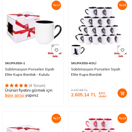
%
17
%
19
SKUPA35SI-1
SKUPA35SI-KOLİ
Süblimasyon Porselen Siyah
Süblimasyon Porselen Siyah
Elite Kupa Bardak - Kutulu
Elite Kupa Bardak
(4 Yorum)
Ürünün fiyatını görmek için
3.227,86
TL
KDV
2.605,14
TL
bayi girişi
yapınız
dahil
%
17
%
19