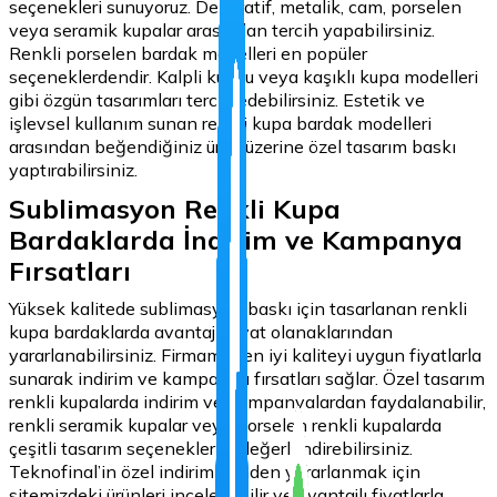
seçenekleri sunuyoruz. Dekoratif, metalik, cam, porselen
veya seramik kupalar arasından tercih yapabilirsiniz.
Renkli porselen bardak modelleri en popüler
seçeneklerdendir. Kalpli kulplu veya kaşıklı kupa modelleri
gibi özgün tasarımları tercih edebilirsiniz. Estetik ve
işlevsel kullanım sunan renkli kupa bardak modelleri
arasından beğendiğiniz ürün üzerine özel tasarım baskı
yaptırabilirsiniz.
Sublimasyon Renkli Kupa
Bardaklarda İndirim ve Kampanya
Fırsatları
Yüksek kalitede sublimasyon baskı için tasarlanan renkli
kupa bardaklarda avantajlı fiyat olanaklarından
yararlanabilirsiniz. Firmamız, en iyi kaliteyi uygun fiyatlarla
sunarak indirim ve kampanya fırsatları sağlar. Özel tasarım
renkli kupalarda indirim ve kampanyalardan faydalanabilir,
renkli seramik kupalar veya porselen renkli kupalarda
çeşitli tasarım seçeneklerini değerlendirebilirsiniz.
Teknofinal’in özel indirimlerinden yararlanmak için
sitemizdeki ürünleri inceleyebilir ve avantajlı fiyatlarla