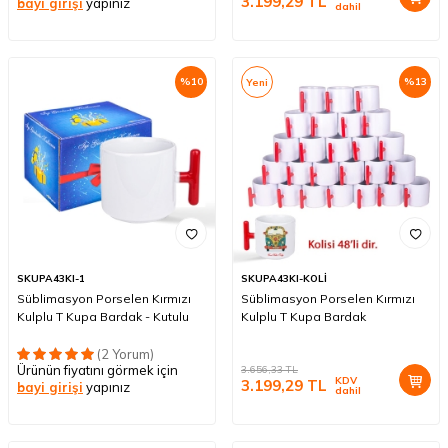
3.199,29
TL
bayi girişi
yapınız
dahil
%
10
%
13
Yeni
SKUPA43KI-1
SKUPA43KI-KOLİ
Süblimasyon Porselen Kırmızı
Süblimasyon Porselen Kırmızı
Kulplu T Kupa Bardak - Kutulu
Kulplu T Kupa Bardak
(2 Yorum)
Ürünün fiyatını görmek için
3.656,33
TL
KDV
3.199,29
TL
bayi girişi
yapınız
dahil