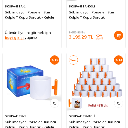
SKUPA43SA-1
SKUPA43SA-KOLİ
Süblimasyon Porselen Sarı
Süblimasyon Porselen Sarı
Kulplu T Kupa Bardak - Kutulu
Kulplu T Kupa Bardak
Ürünün fiyatını görmek için
3.656,33
TL
KDV
3.199,29
TL
bayi girişi
yapınız
dahil
%
10
%
13
Yeni
SKUPA43TU-1
SKUPA43TU-KOLİ
Süblimasyon Porselen Turuncu
Süblimasyon Porselen Turuncu
Kulplu T Kupa Bardak - Kutulu
Kulplu T Kupa Bardak