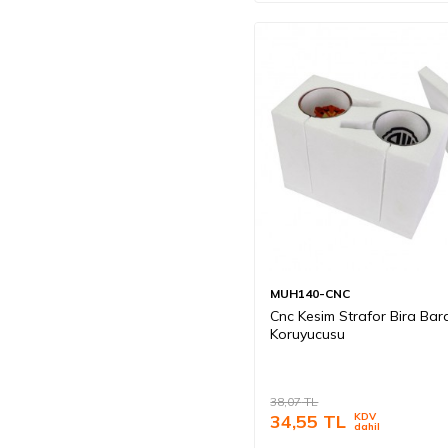
MUH140-CNC
Cnc Kesim Strafor Bira Bar
Koruyucusu
38,07
TL
34,55
TL
KDV
dahil