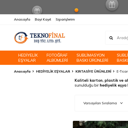
Anasayfa
Bayi Kayıt
Siparişlerim
HEDİYELİK
FOTOĞRAF
SUBLİMASYON
SUBL
EŞYALAR
ALBÜMLERİ
BASKI ÜRÜNLERİ
BASKI
Anasayfa
HEDİYELİK EŞYALAR
KIRTASİYE ÜRÜNLERİ
E-Ticar
Kaliteli karton, plastik v
sunulduğu bir
hediyelik eşya