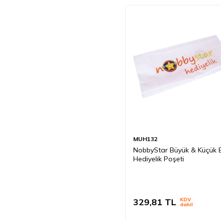
MUH132
NobbyStar Büyük & Küçük 
Hediyelik Poşeti
329,81
TL
KDV
dahil