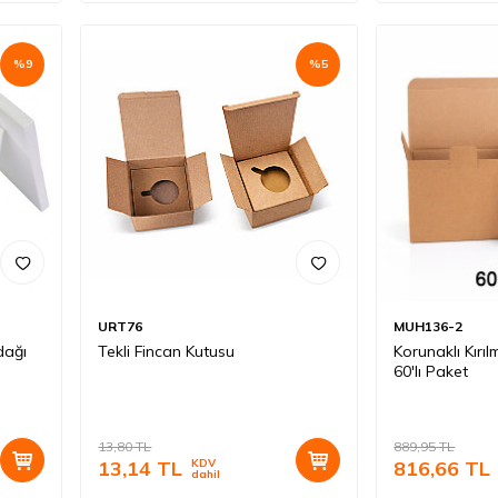
%
9
%
5
URT76
MUH136-2
dağı
Tekli Fincan Kutusu
Korunaklı Kırı
60'lı Paket
13,80
TL
889,95
TL
13,14
TL
KDV
816,66
TL
dahil