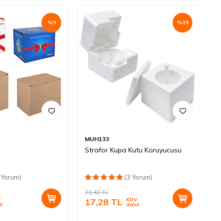
%
9
%
19
MUH133
Strafor Kupa Kutu Koruyucusu
 Yorum)
(3 Yorum)
21,42
TL
V
17,28
TL
KDV
il
dahil