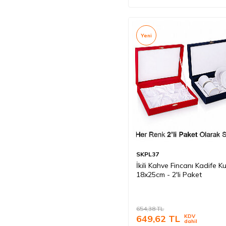
Yeni
SKPL37
İkili Kahve Fincanı Kadife K
18x25cm - 2'li Paket
654,38
TL
649,62
TL
KDV
dahil