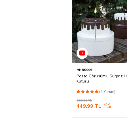
HNBS006
Pasta Görünümlü Sürpriz H
Kutusu
(9 Yorum)
599,99
TL
449,99
TL
KDV
dahil