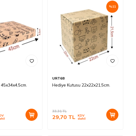
%
11
URT68
 45x34x4,5cm.
Hediye Kutusu 22x22x21,5cm.
33,31
TL
DV
29,70
TL
KDV
ahil
dahil