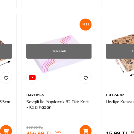
%
11
Tükendi
T
HAYF01-5
URT74-02
x6,5cm
Sevgili İle Yapılacak 32 Fikir Kartı
Hediye Kutusu
- Kazı Kazan
398,99
TL
356,99
TL
KDV
15,99
TL
K