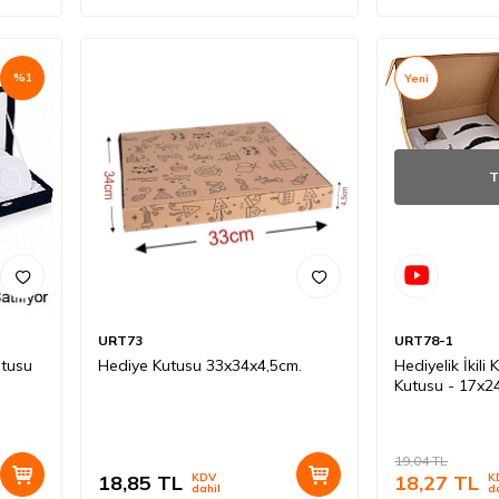
%
1
Yeni
T
URT73
URT78-1
utusu
Hediye Kutusu 33x34x4,5cm.
Hediyelik İkili
Kutusu - 17x
19,04
TL
18,85
TL
KDV
18,27
TL
K
dahil
d