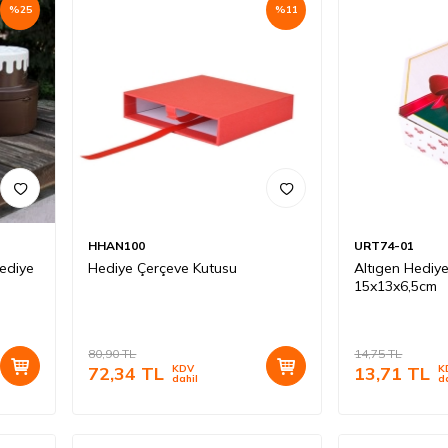
%
25
%
11
HHAN100
URT74-01
ediye
Hediye Çerçeve Kutusu
Altıgen Hediye
15x13x6,5cm
80,90
TL
14,75
TL
72,34
TL
KDV
13,71
TL
K
dahil
d