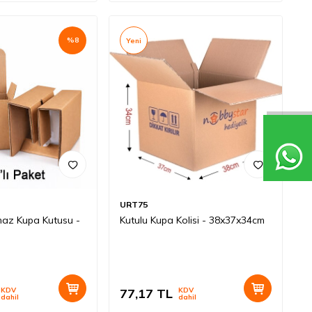
%
8
Yeni
URT75
lmaz Kupa Kutusu -
Kutulu Kupa Kolisi - 38x37x34cm
KDV
77,17
TL
KDV
dahil
dahil