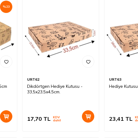
%
23
URT62
URT63
,5cm
Dikdörtgen Hediye Kutusu -
Hediye Kutusu
33,5x23,5x4,5cm.
17,70
TL
KDV
23,41
TL
K
dahil
d