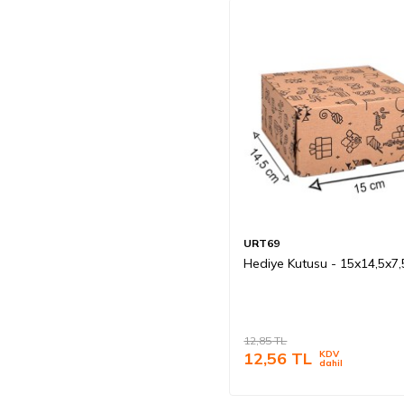
URT69
Hediye Kutusu - 15x14,5x7
12,85
TL
12,56
TL
KDV
dahil