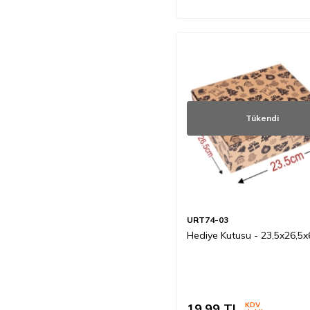
Tükendi
URT74-03
Hediye Kutusu - 23,5x26,5
19,99
TL
KDV