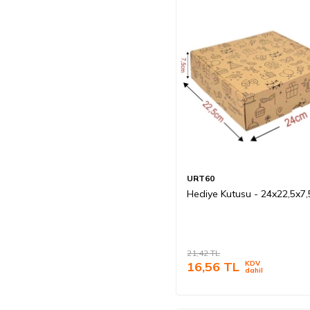
URT60
Hediye Kutusu - 24x22,5x7
21,42
TL
16,56
TL
KDV
dahil