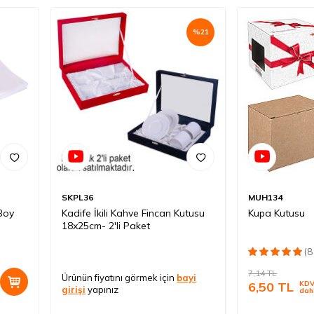
%
21
SKPL36
MUH134
Boy
Kadife İkili Kahve Fincan Kutusu
Kupa Kutusu
18x25cm- 2'li Paket
(8
7,14
TL
Ürünün fiyatını görmek için
bayi
6,50
TL
KD
girişi
yapınız
dah