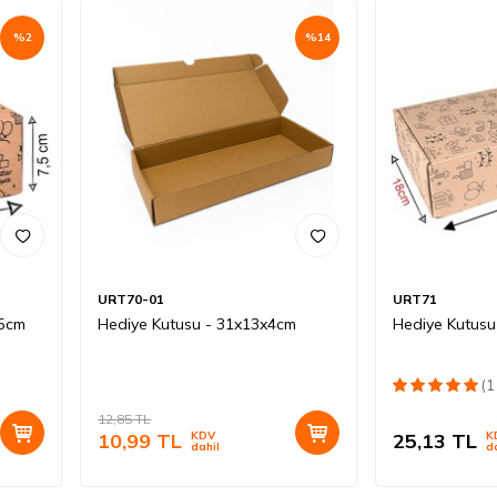
%
2
%
14
URT70-01
URT71
,5cm
Hediye Kutusu - 31x13x4cm
Hediye Kutusu
(1
12,85
TL
10,99
TL
KDV
25,13
TL
K
dahil
d