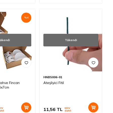
%
4
ükendi
Tükendi
HNBS006-01
 Kahve Fincan
Ateşliyici Fitil
24x7cm
DV
11,56
TL
KDV
ahil
dahil