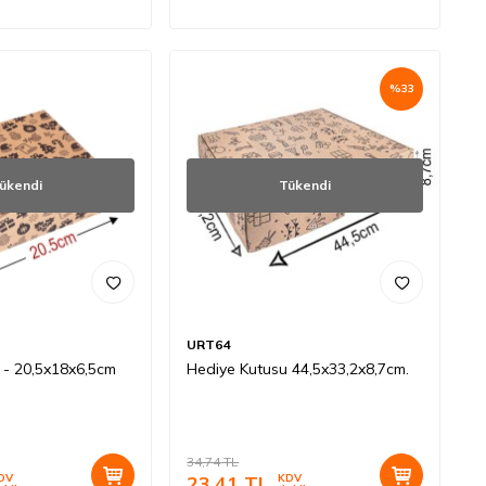
%
33
ükendi
Tükendi
URT64
 - 20,5x18x6,5cm
Hediye Kutusu 44,5x33,2x8,7cm.
34,74
TL
DV
23,41
TL
KDV