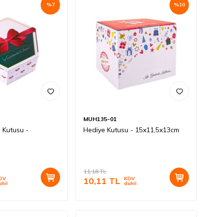
%
7
%
10
MUH135-01
 Kutusu -
Hediye Kutusu - 15x11,5x13cm
11,18
TL
DV
10,11
TL
KDV
ahil
dahil