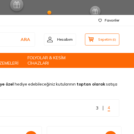
Favoriler
ARA
Hesabım
Sepetim
(
0
)
FOLYOLAR & KESİM
ZEMELERİ
CİHAZLARI
iye özel
hediye edebileceğiniz kutularının
toptan olarak
satışa
4
3