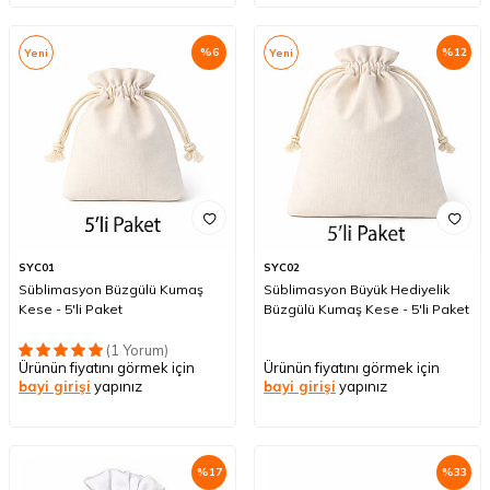
%
6
%
12
Yeni
Yeni
SYC01
SYC02
Süblimasyon Büzgülü Kumaş
Süblimasyon Büyük Hediyelik
Kese - 5'li Paket
Büzgülü Kumaş Kese - 5'li Paket
(1 Yorum)
Ürünün fiyatını görmek için
Ürünün fiyatını görmek için
bayi girişi
yapınız
bayi girişi
yapınız
%
17
%
33