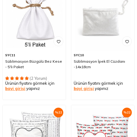
SYC11
SYC10
Süblimasyon Büzgülü Bez Kese
Süblimasyon İpek El Cüzdanı
- 5'li Paket
-14x18cm
(2 Yorum)
Ürünün fiyatını görmek için
Ürünün fiyatını görmek için
bayi girişi
yapınız
bayi girişi
yapınız
%
22
%
22