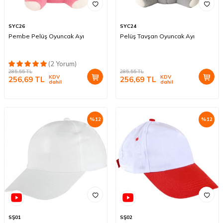
SYC26
SYC24
Pembe Pelüş Oyuncak Ayı
Pelüş Tavşan Oyuncak Ayı
(2 Yorum)
285,55
TL
285,55
TL
KDV
KDV
256,69
TL
256,69
TL
dahil
dahil
%
12
%
12
SŞ01
SŞ02