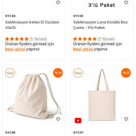
SYC18
SYC03
Süblimasyon Keten El Cüzdanı
Süblimasyon Luna Körüklü Bez
20x25
Çanta - 3'lü Paket
(1 Yorum)
(2 Yorum)
Ürünün fiyatını görmek için
Ürünün fiyatını görmek için
bayi girişi
yapınız
bayi girişi
yapınız
%
10
%
12
Yeni
Yeni
SYC06
SYC07