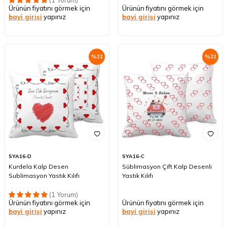
(1 Yorum)
Ürünün fiyatını görmek için
Ürünün fiyatını görmek için
bayi girişi
yapınız
bayi girişi
yapınız
%
22
%
22
SYA16-D
SYA16-C
Kurdela Kalp Desen
Süblimasyon Çift Kalp Desenli
Sublimasyon Yastık Kılıfı
Yastık Kılıfı
(1 Yorum)
Ürünün fiyatını görmek için
Ürünün fiyatını görmek için
bayi girişi
yapınız
bayi girişi
yapınız