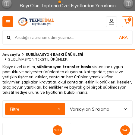
Bayi Olun Toptana Özel Fiyatlardan Yararlanın
0
ARA
Anasayfa
SUBLİMASYON BASKI ÜRÜNLERİ
SUBLİMASYON TEKSTİL ÜRÜNLERİ
Kişiye özel üretim,
süblimasyon transfer baskı
sistemine uygun
pamuklu ve polyester ürünlerden oluşan bu kategoride; çocuk ve
yetişkin tişörtleri, atkılar, çantalar, bez ürünler, yastık kılıfları,
takvimler, şapkalar, kravatlar, okul çantaları, etkinlik önlükleri, keseler,
araç boyun yastıkları, kalemlikler ve bayrak gibi birçok süblimasyon
tekstil hediye ürünü ve fiyatlarını bulabilirsiniz.
Filtre
%
37
%
43