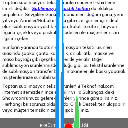
Toptan süblimasyon tekstil ürünleri sadece t-shirtlerle
sınırlı değildir.
Süblimasyon yastık kılıfları
da oldukça
popülerdir. Sevgililer Günü, yıl dönümleri, doğum günü, yeni
yıl veya Anneler/Babalar Günü gibi özel günler için ideal
olan süblimasyon yastık kılıfları; kalpli, taraftar, hayvan
figürlü, çiçekli veya püsküllü modelleri ile müşterilerinizin
ilgisini çeker.
Bunların yanında toptan süblimasyon tekstil ürünleri
arasında şapka, çanta, kalemlik, önlük, atkı, maske ve
masa bayrağı gibi çeşitli ürünler de yer alır. Diğer
süblimasyon ürünlerimizde olduğu gibi, bu tekstil ürünlerine
de süblimasyon transfer baskı makineleri ile baskı yaparak
müşterilerinize sunabilirsiniz.
Toptan süblimasyon tekstil ürünlerini Teknofinal.com
internet sitemizden inceleyebilir veya Sultangazi’deki
Showroom’umuza gelerek ürünleri yerinde görebilirsiniz.
Herhangi bir sorunuz olduğunda ‘Canlı Destek’ten ulaşabilir
veya müşteri temsilcinize danışabilirsiniz.
E-BÜLTEN ABONELİĞİ