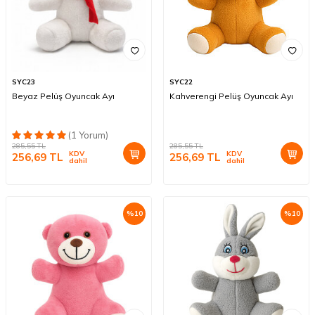
SYC23
SYC22
Beyaz Pelüş Oyuncak Ayı
Kahverengi Pelüş Oyuncak Ayı
(1 Yorum)
285,55
TL
285,55
TL
KDV
KDV
256,69
TL
256,69
TL
dahil
dahil
%
10
%
10