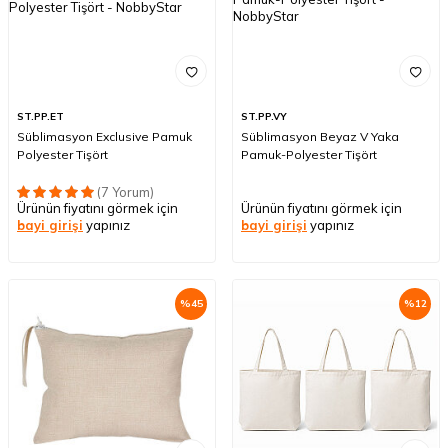
ST.PP.ET
ST.PP.VY
Süblimasyon Exclusive Pamuk
Süblimasyon Beyaz V Yaka
Polyester Tişört
Pamuk-Polyester Tişört
(7 Yorum)
Ürünün fiyatını görmek için
Ürünün fiyatını görmek için
bayi girişi
yapınız
bayi girişi
yapınız
%
45
%
12