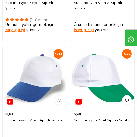
Süblimasyon Beyaz Siperli
Süblimasyon Kırmızı Siperli
Şapka
Şapka
(1 Yorum)
Ürünün fiyatını görmek için
Ürünün fiyatını görmek için
bayi girişi
yapınız
bayi girişi
yapınız
%
12
%
12
SŞ03
SŞ04
Süblimasyon Mavi Siperli Şapka
Süblimasyon Yeşil Siperli Şapka