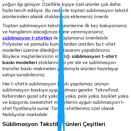
yoğun ilgi görüyor. Özellikle kişiye özel ürünler çok daha
fazla tercih ediliyor. Bu nedenle toptan süblimasyon tekstil
ürünlerinden alarak stoklarınıza eklemeniz önerilir.
Toptan süblimasyon tekstil ürünlerine ilk kez bakıyorsanız
ve hangilerini alacağınıza karar veremiyorsanız,
süblimasyon t-shirtleri
ile başlamanız önerilebilir.
Polyester ve pamuklu kumaşlardan üretilen bu t-shirt
modelleri üzerine dilediğiniz tasarımı yapabilirsiniz.
Böylece müşterilerinizin istediği
süblimasyon t-shirt
baskı modelleri
stoklarınızda yer alır ve süblimasyon
transfer baskı makineleri yardımıyla ürünleri hazırlayıp
satışa sunabilirsiniz.
Her t-shirt’e süblimasyon baskı yapılamaz; ürünün
süblimasyon baskıya uygun olması gerekir. Teknofinal,
birbirinden güzel sıfır yaka, V yaka, polo yaka, bisiklet yaka
ve kapşonlu sweatshirt modellerini uygun süblimasyon t-
shirt fiyatlarıyla sunar. Tüm T-shirtlerimiz özel olarak
Nobbystar markalıdır.
Süblimasyon Tekstil Ürünleri Çeşitleri