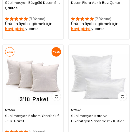
Süblimasyon Büzgülü Keten Sırt
Keten Fiora Askılı Bez Çanta
Çantası
(3 Yorum)
(2 Yorum)
Ürünün fiyatını görmek için
Ürünün fiyatını görmek için
bayi girişi
yapınız
bayi girişi
yapınız
%
15
Yeni
SYC04
SYA17
Süblimasyon Bohem Yastık Kılıfı
Süblimasyon Kare ve
- 3'lü Paket
Dikdörtgen Saten Yastık Kılıfları