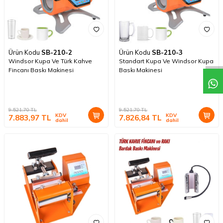
Ürün Kodu
SB-210-2
Ürün Kodu
SB-210-3
Windsor Kupa Ve Türk Kahve
Standart Kupa Ve Windsor Kupa
Fincanı Baskı Makinesi
Baskı Makinesi
9.521,70
TL
9.521,70
TL
KDV
KDV
7.883,97
TL
7.826,84
TL
dahil
dahil