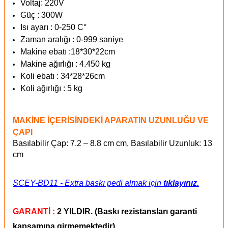
Voltaj: 220V
Güç : 300W
Isı ayarı : 0-250 C°
Zaman aralığı : 0-999 saniye
Makine ebatı :18*30*22cm
Makine ağırlığı : 4.450 kg
Koli ebatı : 34*28*26cm
Koli ağırlığı : 5 kg
MAKİNE İÇERİSİNDEKİ APARATIN UZUNLUĞU VE
ÇAPI
Basılabilir Çap: 7.2 – 8.8 cm cm, Basılabilir Uzunluk: 13
cm
SCEY-BD11 - Extra baskı pedi almak için
tıklayınız.
GARANTİ :
2 YILDIR. (Baskı rezistansları garanti
kapsamına girmemektedir)