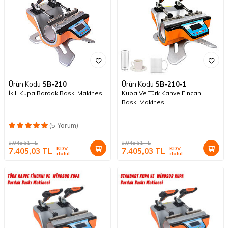
Ürün Kodu
SB-210
Ürün Kodu
SB-210-1
İkili Kupa Bardak Baskı Makinesi
Kupa Ve Türk Kahve Fincanı
Baskı Makinesi
(5 Yorum)
9.045,61
TL
9.045,61
TL
KDV
KDV
7.405,03
TL
7.405,03
TL
dahil
dahil