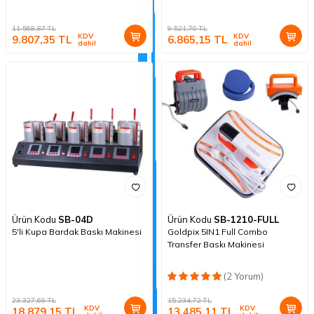
11.568,87
TL
9.521,70
TL
KDV
KDV
9.807,35
TL
6.865,15
TL
dahil
dahil
Ürün Kodu
SB-04D
Ürün Kodu
SB-1210-FULL
5'li Kupa Bardak Baskı Makinesi
Goldpix 5IN1 Full Combo
Transfer Baskı Makinesi
(2 Yorum)
23.327,69
TL
15.234,72
TL
KDV
KDV
18.879,15
TL
13.485,11
TL