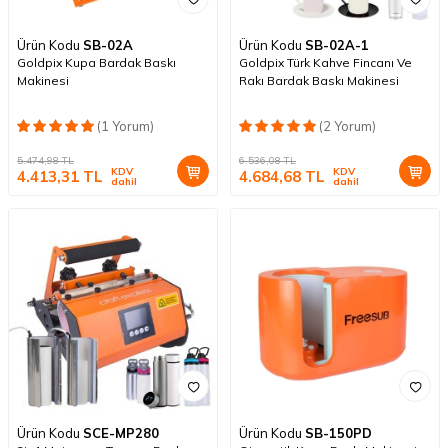
Ürün Kodu
SB-02A
Ürün Kodu
SB-02A-1
Goldpix Kupa Bardak Baskı
Goldpix Türk Kahve Fincanı Ve
Makinesi
Rakı Bardak Baskı Makinesi
(1 Yorum)
(2 Yorum)
5.474,98
TL
6.536,08
TL
KDV
KDV
4.413,31
TL
4.684,68
TL
dahil
dahil
Ürün Kodu
SCE-MP280
Ürün Kodu
SB-150PD