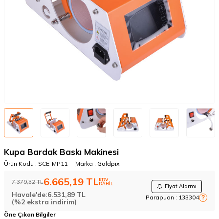
Kupa Bardak Baskı Makinesi
Ürün Kodu :
SCE-MP11
Marka :
Goldpix
6.665,19
TL
KDV
7.379,32
TL
DAHİL
Fiyat Alarmı
Havale'de:
6.531,89
TL
Parapuan :
133304
?
(%2 ekstra indirim)
Öne Çıkan Bilgiler