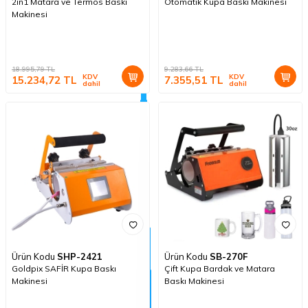
2in1 Matara ve Termos Baskı
Otomatik Kupa Baskı Makinesi
Makinesi
18.995,79
TL
9.283,66
TL
KDV
KDV
15.234,72
TL
7.355,51
TL
dahil
dahil
Ürün Kodu
SHP-2421
Ürün Kodu
SB-270F
Goldpix SAFİR Kupa Baskı
Çift Kupa Bardak ve Matara
Makinesi
Baskı Makinesi