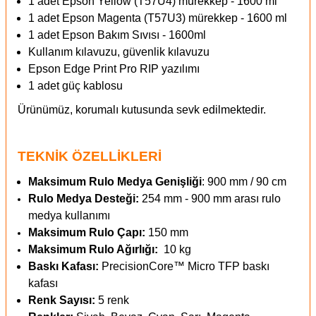
1 adet Epson Yellow (T57U4) mürekkep - 1600 ml
1 adet Epson Magenta (T57U3) mürekkep - 1600 ml
1 adet Epson Bakım Sıvısı - 1600ml
Kullanım kılavuzu, güvenlik kılavuzu
Epson Edge Print Pro RIP yazılımı
1 adet güç kablosu
Ürünümüz, korumalı kutusunda sevk edilmektedir.
TEKNİK ÖZELLİKLERİ
Maksimum Rulo Medya Genişliği
: 900 mm / 90 cm
Rulo Medya Desteği:
254 mm - 900 mm arası rulo
medya kullanımı
Maksimum Rulo Çapı:
150 mm
Maksimum Rulo Ağırlığı:
10 kg
Baskı Kafası:
PrecisionCore™ Micro TFP baskı
kafası
Renk Sayısı:
5 renk