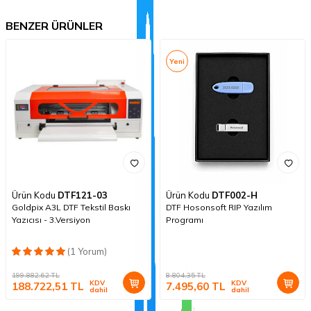
BENZER ÜRÜNLER
Yeni
Ürün Kodu
DTF121-03
Ürün Kodu
DTF002-H
Goldpix A3L DTF Tekstil Baskı
DTF Hosonsoft RIP Yazılım
Yazıcısı - 3.Versiyon
Programı
(1 Yorum)
199.882,62
TL
8.804,35
TL
KDV
KDV
188.722,51
TL
7.495,60
TL
dahil
dahil