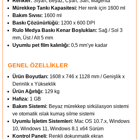
Renkler:
Siyah, Beyaz, Cyan, Sarı, Magenta
Mürekkep Tankı Kapasitesi:
Her renk için 1600 ml
Bakım Sıvısı:
1600 ml
Baskı Çözünürlüğü:
1200 x 600 DPI
Rulo Medya Baskı Kenar Boşlukları:
Sağ / Sol 3
mm, Üst / Alt 5 mm
Uyumlu pet film kalınlığı:
0,5 mm’ye kadar
GENEL ÖZELLİKLER
Ürün Boyutları:
1608 x 746 x 1128 mm / Genişlik x
Derinlik x Yükseklik
Ürün Ağırlığı:
129 kg
Hafıza:
1 GB
Bakım Sistemi:
Beyaz mürekkep sirkülasyon sistemi
ve otomatik ıslak kumaş silme sistemi
Uyumlu İşletim Sistemleri:
Mac OS 10.7.x, Windows
10, Windows 11, Windows 8.1 x64 Sürüm
Kontrol Paneli:
Renkli dokunmatik ekran