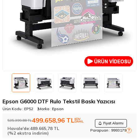
Epson G6000 DTF Rulo Tekstil Baskı Yazıcısı
Ürün Kodu :
EP52
Marka :
Epson
499.658,96
TL
KDV
535.399,88
TL
DAHİL
Fiyat Alarmı
Havale'de:
489.665,78
TL
Parapuan :
9993179
?
(%2 ekstra indirim)