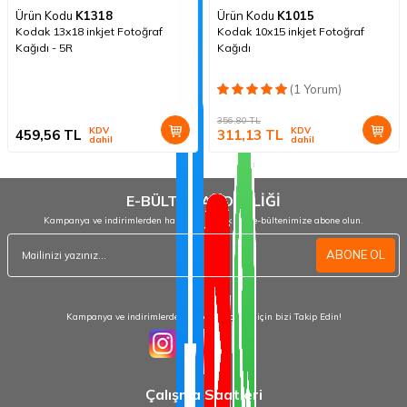
Ürün Kodu
K1318
Ürün Kodu
K1015
Kodak 13x18 inkjet Fotoğraf
Kodak 10x15 inkjet Fotoğraf
Kağıdı - 5R
Kağıdı
(1 Yorum)
356,80
TL
KDV
KDV
459,56
TL
311,13
TL
dahil
dahil
E-BÜLTEN ABONELİĞİ
Kampanya ve indirimlerden haberdar olmak için e-bültenimize abone olun.
ABONE OL
Kampanya ve indirimlerden haberdar olmak için bizi Takip Edin!
Çalışma Saatleri