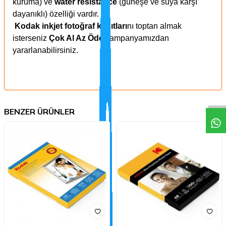
kuruma) ve
water resistance
(güneşe ve suya karşı
dayanıklı) özelliği vardır.
Kodak inkjet fotoğraf kağıtları
nı toptan almak
isterseniz
Çok Al Az Öde
kampanyamızdan
yararlanabilirsiniz.
BENZER ÜRÜNLER