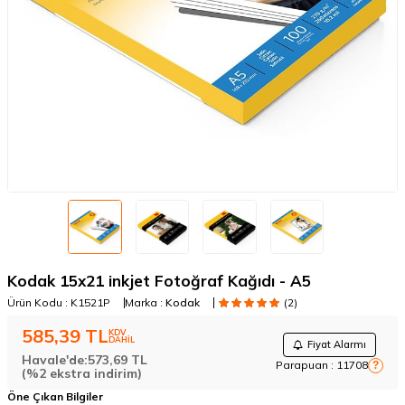
Kodak 15x21 inkjet Fotoğraf Kağıdı - A5
Ürün Kodu :
K1521P
Marka :
Kodak
(2)
585,39
TL
KDV
DAHİL
Fiyat Alarmı
Havale'de:
573,69
TL
Parapuan :
11708
?
(%2 ekstra indirim)
Öne Çıkan Bilgiler