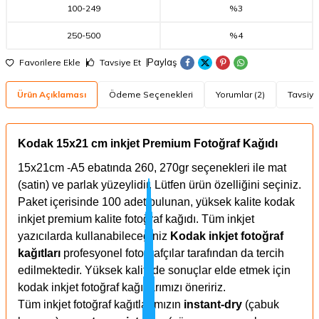
100
-
249
%3
250
-
500
%4
Paylaş
Favorilere Ekle
Tavsiye Et
Ürün Açıklaması
Ödeme Seçenekleri
Yorumlar (2)
Tavsiye
Kodak 15x21 cm inkjet Premium Fotoğraf Kağıdı
15x21cm -A5 ebatında 260, 270gr seçenekleri ile mat
(satin) ve parlak yüzeylidir. Lütfen ürün özelliğini seçiniz.
Paket içerisinde 100 adet bulunan, yüksek kalite kodak
inkjet premium kalite fotoğraf kağıdı. Tüm inkjet
yazıcılarda kullanabileceğiniz
Kodak inkjet fotoğraf
kağıtları
profesyonel fotoğrafçılar tarafından da tercih
edilmektedir. Yüksek kalitede sonuçlar elde etmek için
kodak inkjet fotoğraf kağıtlarımızı öneririz.
Tüm inkjet fotoğraf kağıtlarımızın
instant-dry
(çabuk