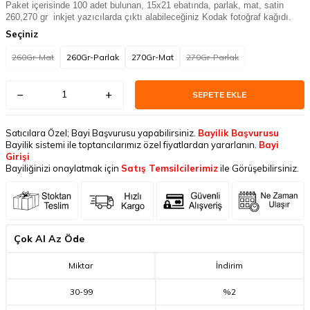
Paket içerisinde 100 adet bulunan, 15x21
ebatında, parlak, mat, satin
260,270 gr inkjet yazıcılarda çıktı alabileceğiniz Kodak fotoğraf kağıdı.
Seçiniz
260Gr-Mat
260Gr-Parlak
270Gr-Mat
270Gr-Parlak
SEPETE EKLE
Satıcılara Özel; Bayi Başvurusu yapabilirsiniz.
Bayilik Başvurusu
Bayilik sistemi ile toptancılarımız özel fiyatlardan yararlanın.
Bayi
Girişi
Bayiliğinizi onaylatmak için
Satış Temsilcilerimiz
ile Görüşebilirsiniz.
Çok Al Az Öde
Miktar
İndirim
30
-
99
%2