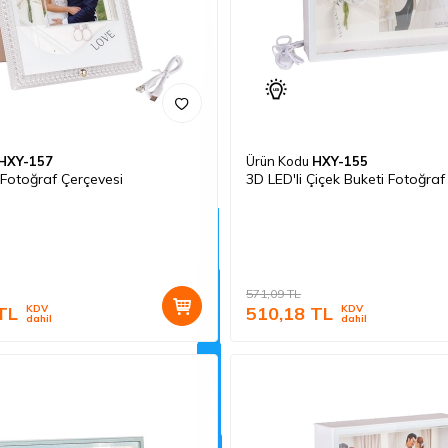
HXY-157
Ürün Kodu
HXY-155
 Fotoğraf Çerçevesi
3D LED'li Çiçek Buketi Fotoğraf
571,09
TL
TL
KDV
510,18
TL
KDV
dahil
dahil