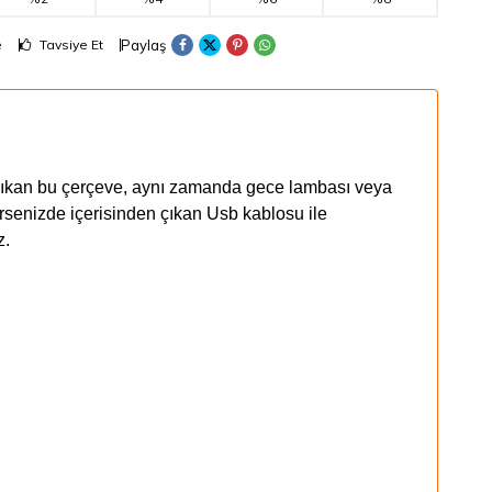
Paylaş
e
Tavsiye Et
e çıkan bu çerçeve, aynı zamanda gece lambası veya
istersenizde içerisinden çıkan Usb kablosu ile
z.