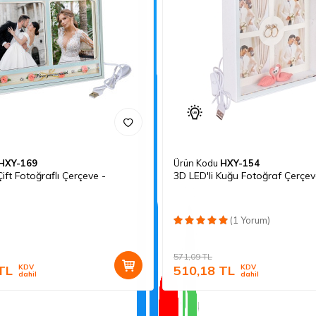
HXY-169
Ürün Kodu
HXY-154
ı Çift Fotoğraflı Çerçeve -
3D LED'li Kuğu Fotoğraf Çerçev
(1 Yorum)
571,09
TL
TL
KDV
510,18
TL
KDV
dahil
dahil