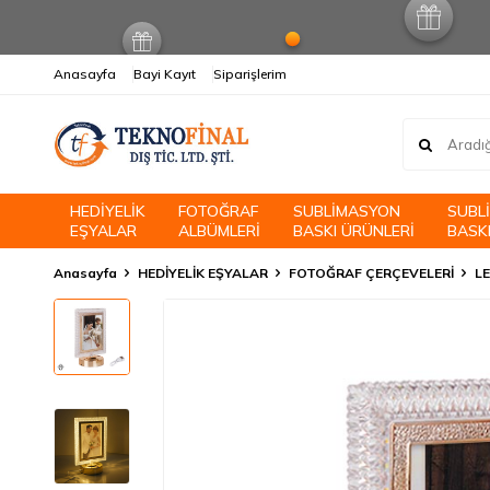
Anasayfa
Bayi Kayıt
Siparişlerim
HEDİYELİK
FOTOĞRAF
SUBLİMASYON
SUBL
EŞYALAR
ALBÜMLERİ
BASKI ÜRÜNLERİ
BASKI
Anasayfa
HEDİYELİK EŞYALAR
FOTOĞRAF ÇERÇEVELERİ
LE