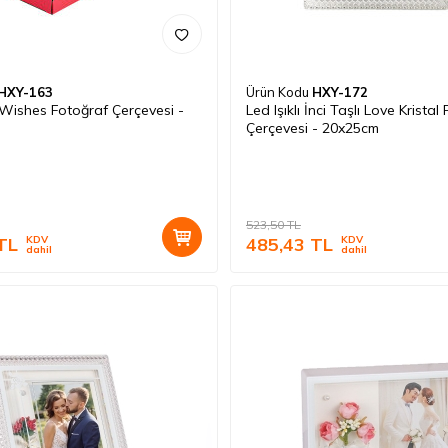
HXY-163
Ürün Kodu
HXY-172
 Wishes Fotoğraf Çerçevesi -
Led Işıklı İnci Taşlı Love Kristal
Çerçevesi - 20x25cm
523,50
TL
TL
KDV
485,43
TL
KDV
dahil
dahil