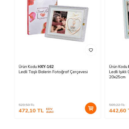
Ürün Kodu
HXY-162
Ürün Kodu
Ledli Taşlı Balerin Fotoğraf Çerçevesi
Ledli Işıkl
20x25cm
523,50
TL
509,22
TL
472,10
TL
KDV
442,60
dahil