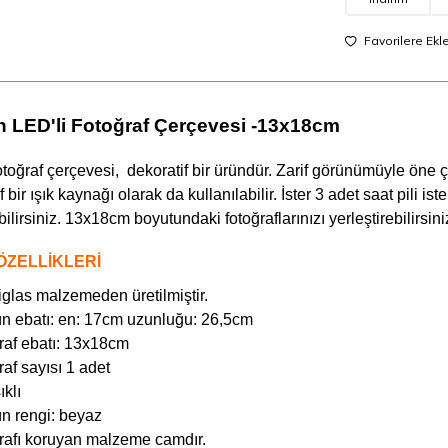
Favorilere Ekl
n LED'li Fotoğraf Çerçevesi -13x18cm
fotoğraf çerçevesi, dekoratif bir üründür. Zarif görünümüyle ön
f bir ışık kaynağı olarak da kullanılabilir. İster 3 adet saat pili 
abilirsiniz. 13x18cm boyutundaki fotoğraflarınızı yerleştirebilirsini
ÖZELLİKLERİ
iglas malzemeden üretilmiştir.
n ebatı: en: 17cm uzunluğu: 26,5cm
raf ebatı: 13x18cm
af sayısı 1 adet
ıklı
n rengi: beyaz
rafı koruyan malzeme camdır.