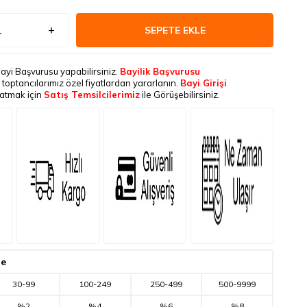
SEPETE EKLE
Bayi Başvurusu yapabilirsiniz.
Bayilik Başvurusu
le toptancılarımız özel fiyatlardan yararlanın.
Bayi Girişi
latmak için
Satış Temsilcilerimiz
ile Görüşebilirsiniz.
de
30
-
99
100
-
249
250
-
499
500
-
9999
%2
%4
%6
%8