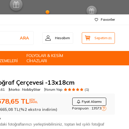
Favoriler
ARA
Hesabım
Sepetim
(
0
)
FOLYOLAR & KESİM
ZEMELERİ
CİHAZLARI
toğraf Çerçevesi -13x18cm
161
Marka :
NobbyStar
Yorum Yap
(1)
678,65
TL
KDV
Fiyat Alarmı
DAHİL
Parapuan :
13573
?
:
665,08
TL
(%2 ekstra indirim)
r
i fotoğraflarınızı yerleştirebilirsiniz, toptan led ışıklı fotoğraf