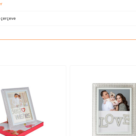
er
 çerçeve