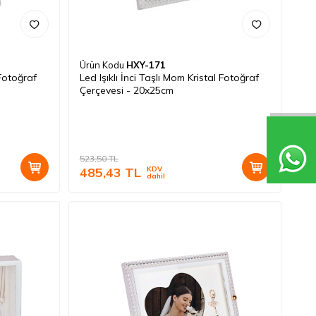
Ürün Kodu
HXY-171
 Fotoğraf
Led Işıklı İnci Taşlı Mom Kristal Fotoğraf
Çerçevesi - 20x25cm
523,50
TL
485,43
TL
KDV
dahil