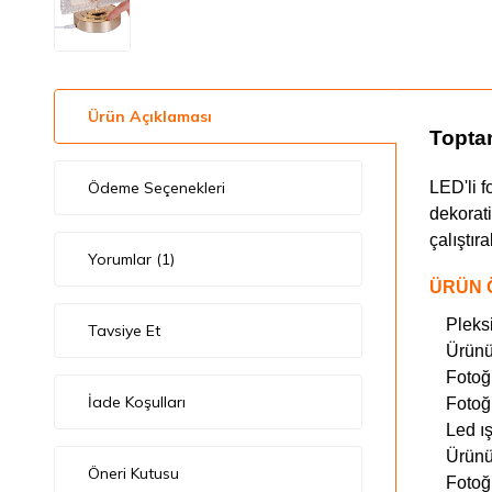
Ürün Açıklaması
Topta
Ödeme Seçenekleri
LED'li 
dekorati
çalıştır
Yorumlar (1)
ÜRÜN 
Pleks
Tavsiye Et
Ürünü
Fotoğ
İade Koşulları
Fotoğr
Led ış
Ürünü
Öneri Kutusu
Fotoğ