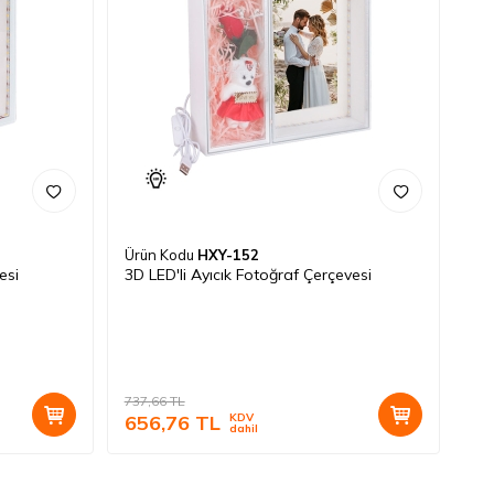
Ürün Kodu
HXY-152
esi
3D LED'li Ayıcık Fotoğraf Çerçevesi
737,66
TL
656,76
TL
KDV
dahil