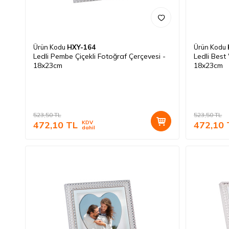
Ürün Kodu
HXY-164
Ürün Kodu
Ledli Pembe Çiçekli Fotoğraf Çerçevesi -
Ledli Best
18x23cm
18x23cm
523,50
TL
523,50
TL
472,10
TL
KDV
472,10
dahil