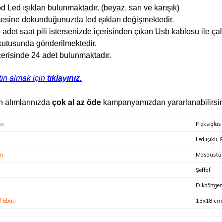
 Led ışıkları bulunmaktadır. (beyaz, sarı ve karışık)
sine dokunduğunuzda led ışıkları değişmektedir.
3 adet saat pili istersenizde içerisinden çıkan Usb kablosu ile çalış
kutusunda gönderilmektedir.
içerisinde 24 adet bulunmaktadır.
tın almak için
tıklayınız.
n alımlarınızda
çok al az öde
kampanyamızdan yararlanabilirsin
me
Pleksiglas
Led ışıklı, P
ım
Masaüstü
Şeffaf
Dikdörtge
f Ebatı
13x18 cm