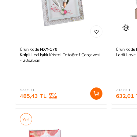
Ürün Kodu
HXY-170
Ürün Kodu
Kalpli Led Işıklı Kristal Fotoğraf Çerçevesi
Ledli Love
- 20x25cm
523,50
TL
713,87
TL
485,43
TL
KDV
632,01
dahil
Yeni