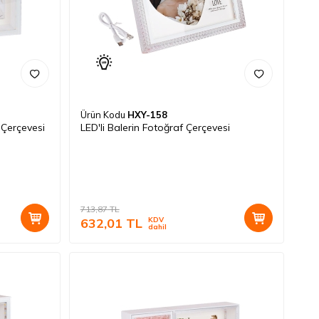
Ürün Kodu
HXY-158
 Çerçevesi
LED'li Balerin Fotoğraf Çerçevesi
713,87
TL
632,01
TL
KDV
dahil