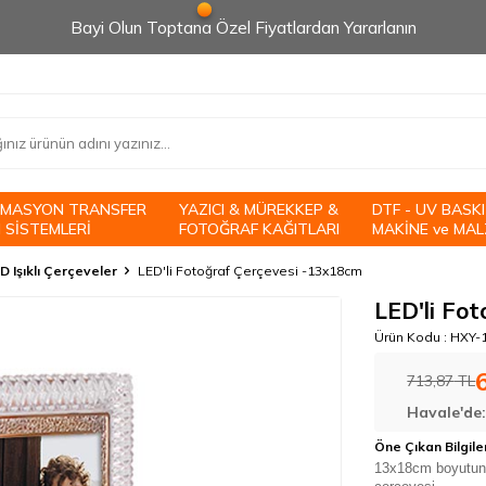
Bayi Olun Toptana Özel Fiyatlardan Yararlanın
İMASYON TRANSFER
YAZICI & MÜREKKEP &
DTF - UV BASKI
 SİSTEMLERİ
FOTOĞRAF KAĞITLARI
MAKİNE ve MAL
D Işıklı Çerçeveler
LED'li Fotoğraf Çerçevesi -13x18cm
LED'li Fo
Ürün Kodu :
HXY-
713,87
TL
Havale'de
Öne Çıkan Bilgile
13x18cm boyutundak