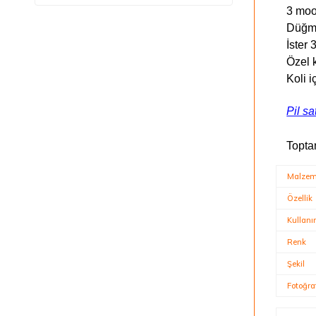
3 mood
Düğme
İster 
Özel 
Koli 
Pil sa
Topta
Malze
Özellik
Kullan
Renk
Şekil
Fotoğra