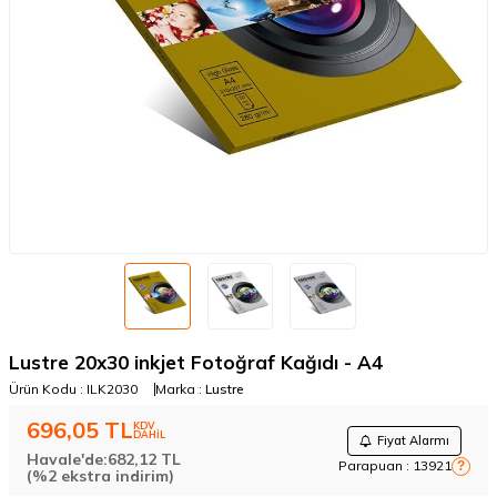
Lustre 20x30 inkjet Fotoğraf Kağıdı - A4
Ürün Kodu :
ILK2030
Marka :
Lustre
696,05
TL
KDV
DAHİL
Fiyat Alarmı
Havale'de:
682,12
TL
Parapuan :
13921
?
(%2 ekstra indirim)