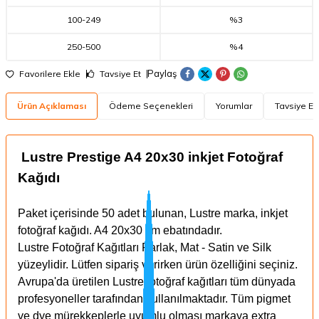
100
-
249
%3
250
-
500
%4
Paylaş
Favorilere Ekle
Tavsiye Et
Ürün Açıklaması
Ödeme Seçenekleri
Yorumlar
Tavsiye Et
Lustre Prestige A4 20x30 inkjet Fotoğraf
Kağıdı
Paket içerisinde 50 adet bulunan, Lustre marka, inkjet
fotoğraf kağıdı. A4 20x30 cm ebatındadır.
Lustre Fotoğraf Kağıtları Parlak, Mat - Satin ve Silk
yüzeylidir. Lütfen sipariş verirken ürün özelliğini seçiniz.
Avrupa'da üretilen Lustre fotoğraf kağıtları tüm dünyada
profesyoneller tarafından kullanılmaktadır. Tüm pigmet
ve dye mürekkeplerle uyumlu olması markaya extra