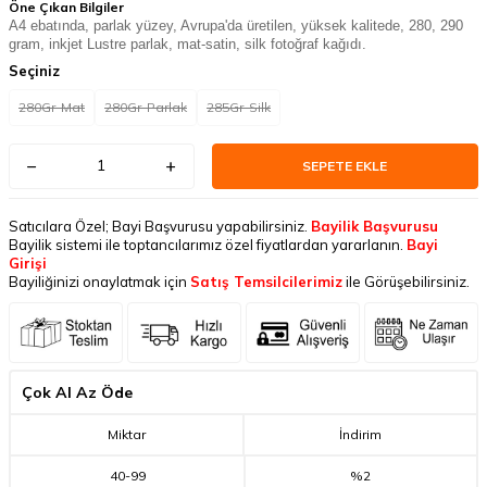
Öne Çıkan Bilgiler
A4 ebatında, parlak yüzey, Avrupa'da üretilen, yüksek kalitede, 280, 290
gram, inkjet Lustre parlak, mat-satin, silk fotoğraf kağıdı.
Seçiniz
280Gr-Mat
280Gr-Parlak
285Gr-Silk
SEPETE EKLE
Satıcılara Özel; Bayi Başvurusu yapabilirsiniz.
Bayilik Başvurusu
Bayilik sistemi ile toptancılarımız özel fiyatlardan yararlanın.
Bayi
Girişi
Bayiliğinizi onaylatmak için
Satış Temsilcilerimiz
ile Görüşebilirsiniz.
Çok Al Az Öde
Miktar
İndirim
40
-
99
%2