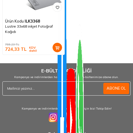
Ürün Kodu
ILK3368
Lustre 33x68 inkjet Fotoğraf
Kağıdı
768,23
TL
KDV
724,33
TL
dahil
E-BÜLTEN ABONELİĞİ
Kampanya ve indirimlerden haberdar olmak için e-bültenimize abone olun.
ABONE OL
Kampanya ve indirimlerden haberdar olmak için bizi Takip Edin!