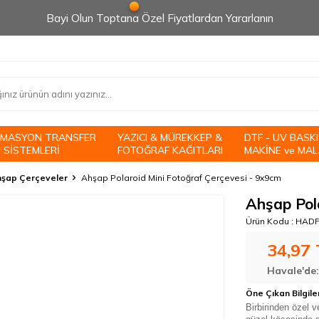
Bayi Olun Toptana Özel Fiyatlardan Yararlanın
İMASYON TRANSFER
YAZICI & MÜREKKEP &
DTF - UV BASKI
 SİSTEMLERİ
FOTOĞRAF KAĞITLARI
MAKİNE ve MAL
şap Çerçeveler
Ahşap Polaroid Mini Fotoğraf Çerçevesi - 9x9cm
Ahşap Pol
Ürün Kodu :
HADF
34,97
Havale'de
Öne Çıkan Bilgile
Birbirinden özel v