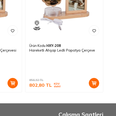
Ürün Kodu
HXY-208
 Çerçevesi
Hareketli Ahşap Ledli Papatya Çerçeve
856,32
TL
802,80
TL
KDV
dahil
Çalışma Saatleri