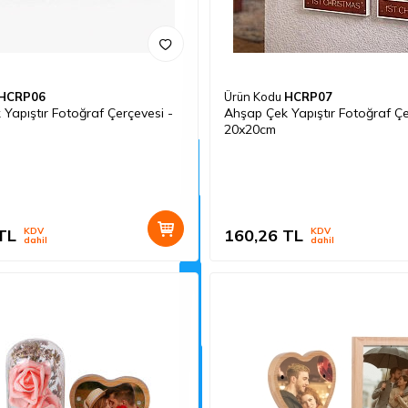
HCRP06
Ürün Kodu
HCRP07
Yapıştır Fotoğraf Çerçevesi -
Ahşap Çek Yapıştır Fotoğraf Çe
20x20cm
TL
KDV
160,26
TL
KDV
dahil
dahil