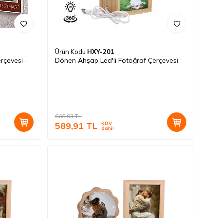
Ürün Kodu
HXY-201
rçevesi -
Dönen Ahşap Led'li Fotoğraf Çerçevesi
666,03
TL
589,91
TL
KDV
dahil