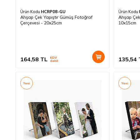
Ürün Kodu
HCRP08-GU
Ürün Kodu
Ahşap Çek Yapıştır Gümüş Fotoğraf
Ahşap Çek 
Çerçevesi - 20x25cm
10x15cm
164,58
TL
KDV
135,54
dahil
Yeni
Yeni