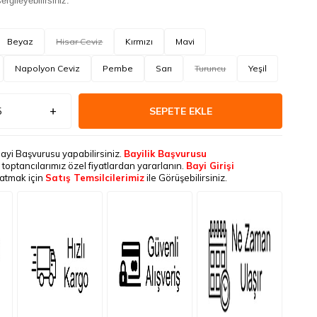
rgileyebilirsiniz.
Beyaz
Hisar Ceviz
Kırmızı
Mavi
Napolyon Ceviz
Pembe
Sarı
Turuncu
Yeşil
SEPETE EKLE
Bayi Başvurusu yapabilirsiniz.
Bayilik Başvurusu
le toptancılarımız özel fiyatlardan yararlanın.
Bayi Girişi
latmak için
Satış Temsilcilerimiz
ile Görüşebilirsiniz.