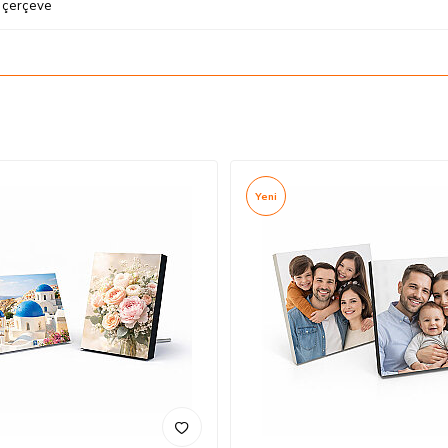
 çerçeve
Yeni