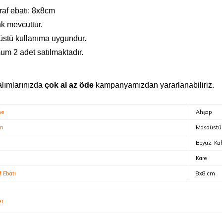
raf ebatı: 8x8cm
nk mevcuttur.
stü kullanıma uygundur.
um 2 adet satılmaktadır.
alımlarınızda
çok al az öde
kampanyamızdan yararlanabiliriz.
me
Ahşap
ım
Masaüstü
Beyaz, Kah
Kare
f Ebatı
8x8 cm
er