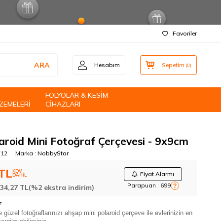
Favoriler
ARA
Hesabım
Sepetim
(
0
)
FOLYOLAR & KESİM
ZEMELERİ
CİHAZLARI
aroid Mini Fotoğraf Çerçevesi - 9x9cm
12
Marka :
NobbyStar
TL
KDV
Fiyat Alarmı
DAHİL
Parapuan :
699
?
:
34,27
TL
(%2 ekstra indirim)
r
e güzel fotoğraflarınızı ahşap mini polaroid çerçeve ile evlerinizin en