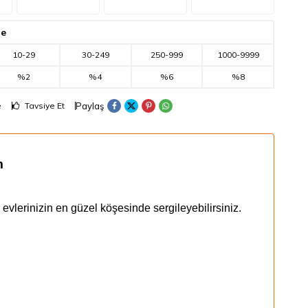
de
10
-
29
30
-
249
250
-
999
1000
-
9999
%2
%4
%6
%8
Paylaş
e
Tavsiye Et
m
le evlerinizin en güzel köşesinde
sergileyebilirsiniz
.