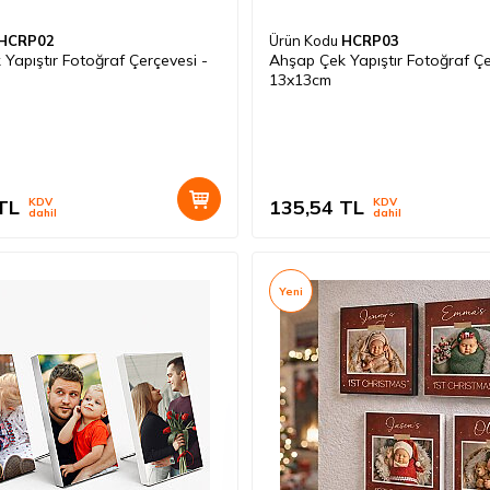
HCRP02
Ürün Kodu
HCRP03
Yapıştır Fotoğraf Çerçevesi -
Ahşap Çek Yapıştır Fotoğraf Çe
13x13cm
TL
KDV
135,54
TL
KDV
dahil
dahil
Yeni