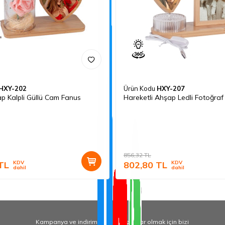
HXY-202
Ürün Kodu
HXY-207
ap Kalpli Güllü Cam Fanus
Hareketli Ahşap Ledli Fotoğraf
856,32
TL
TL
KDV
802,80
TL
KDV
dahil
dahil
Kampanya ve indirimlerden haberdar olmak için bizi