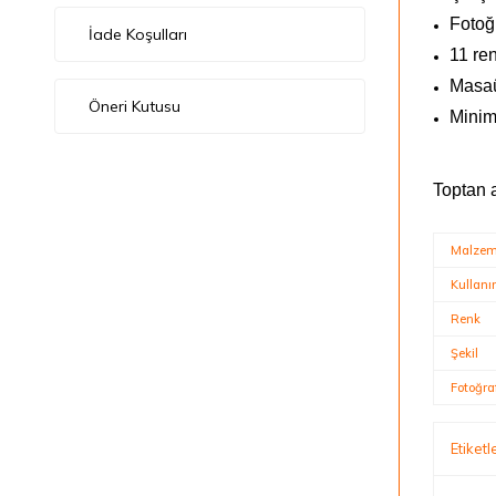
Fotoğ
İade Koşulları
11 re
Masaü
Öneri Kutusu
Minim
Toptan 
Malze
Kullan
Renk
Şekil
Fotoğra
Etiketl