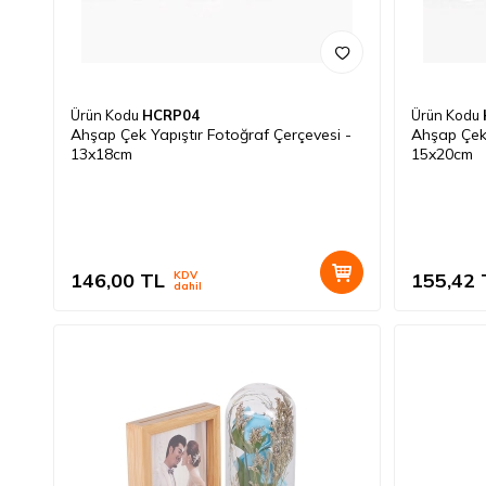
Ürün Kodu
HCRP04
Ürün Kodu
Ahşap Çek Yapıştır Fotoğraf Çerçevesi -
Ahşap Çek 
13x18cm
15x20cm
146,00
TL
KDV
155,42
dahil