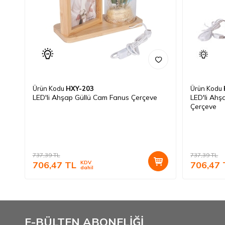
Ürün Kodu
HXY-203
Ürün Kodu
LED'li Ahşap Güllü Cam Fanus Çerçeve
LED'li Ahş
Çerçeve
737,39
TL
737,39
TL
706,47
TL
KDV
706,47
dahil
E-BÜLTEN ABONELİĞİ