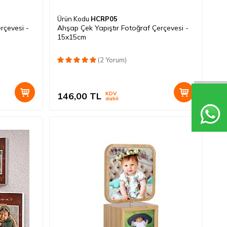
Ürün Kodu
HCRP05
rçevesi -
Ahşap Çek Yapıştır Fotoğraf Çerçevesi -
15x15cm
(2 Yorum)
146,00
TL
KDV
dahil