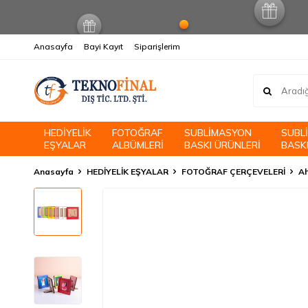
Anasayfa
Bayi Kayıt
Siparişlerim
HEDİYELİK
FOTOĞRAF
SUBLİMASYON
SUBL
EŞYALAR
ALBÜMLERİ
BASKI ÜRÜNLERİ
BASKI
Anasayfa
HEDİYELİK EŞYALAR
FOTOĞRAF ÇERÇEVELERİ
Ah