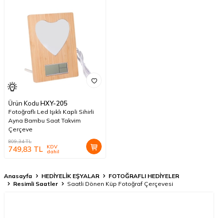
Ürün Kodu
HXY-205
Fotoğraflı Led Işıklı Kapli Sihirli
Ayna Bambu Saat Takvim
Çerçeve
809,34
TL
KDV
749,83
TL
dahil
Anasayfa
HEDİYELİK EŞYALAR
FOTOĞRAFLI HEDİYELER
Resimli Saatler
Saatli Dönen Küp Fotoğraf Çerçevesi