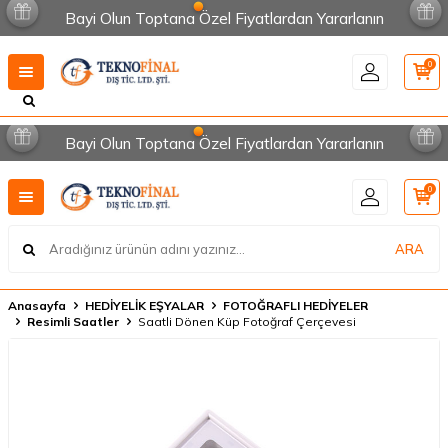
Bayi Olun Toptana Özel Fiyatlardan Yararlanın
0
Bayi Olun Toptana Özel Fiyatlardan Yararlanın
0
ARA
Anasayfa
HEDİYELİK EŞYALAR
FOTOĞRAFLI HEDİYELER
Resimli Saatler
Saatli Dönen Küp Fotoğraf Çerçevesi