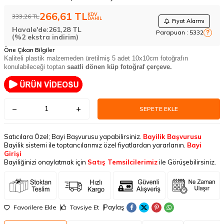
266,61
TL
KDV
333,26
TL
DAHİL
Fiyat Alarmı
Havale'de:
261,28
TL
Parapuan :
5332
?
(%2 ekstra indirim)
Öne Çıkan Bilgiler
Kaliteli plastik malzemeden üretilmiş 5 adet 10x10cm fotoğrafın
konulabileceği toptan
saatli dönen küp fotoğraf çerçeve.
SEPETE EKLE
Satıcılara Özel; Bayi Başvurusu yapabilirsiniz.
Bayilik Başvurusu
Bayilik sistemi ile toptancılarımız özel fiyatlardan yararlanın.
Bayi
Girişi
Bayiliğinizi onaylatmak için
Satış Temsilcilerimiz
ile Görüşebilirsiniz.
Paylaş
Favorilere Ekle
Tavsiye Et