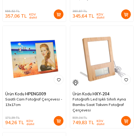
666,52
TL
380,87
TL
KDV
KDV
357,06
TL
345,64
TL
dahil
dahil
Ürün Kodu
HPENG009
Ürün Kodu
HXY-204
Saatli Cam Fotoğraf Çerçevesi -
Fotoğraflı Led Işıklı Sihirli Ayna
13x17cm
Bambu Saat Takvim Fotoğraf
Çerçevesi
171,39
TL
809,34
TL
KDV
KDV
94,26
TL
749,83
TL
dahil
dahil