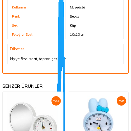
Kullanım
Masaüstü
Renk
Beyaz
Şekil
Küp
Fotoğraf Ebatı
10x10 cm
Etiketler
kişiye özel saat
,
toptan çerçeve
BENZER ÜRÜNLER
%
46
%
9