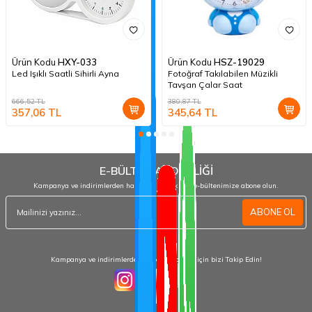
Ürün Kodu
HXY-033
Ürün Kodu
HSZ-19029
Led Işıklı Saatli Sihirli Ayna
Fotoğraf Takılabilen Müzikli
Tavşan Çalar Saat
666,52
TL
380,87
TL
357,06
TL
345,64
TL
E-BÜLTEN ABONELİĞİ
Kampanya ve indirimlerden haberdar olmak için e-bültenimize abone olun.
ABONE OL
Kampanya ve indirimlerden haberdar olmak için bizi Takip Edin!