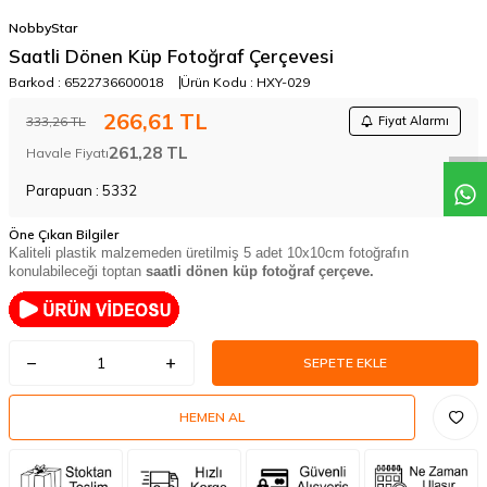
NobbyStar
Saatli Dönen Küp Fotoğraf Çerçevesi
Barkod :
6522736600018
Ürün Kodu :
HXY-029
266,61
TL
333,26
TL
Fiyat Alarmı
261,28
TL
Havale Fiyatı
Parapuan :
5332
Öne Çıkan Bilgiler
Kaliteli plastik malzemeden üretilmiş 5 adet 10x10cm fotoğrafın
konulabileceği toptan
saatli dönen küp fotoğraf çerçeve.
SEPETE EKLE
HEMEN AL