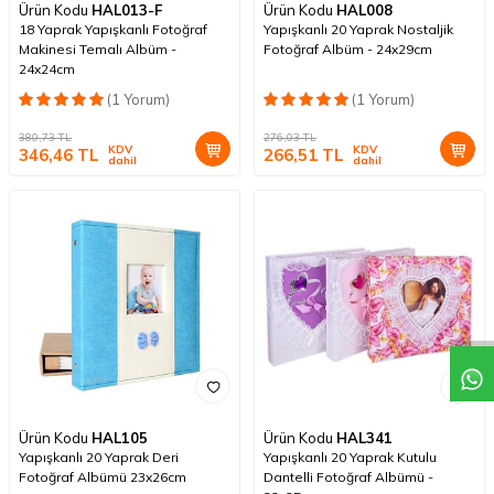
Ürün Kodu
HAL013-F
Ürün Kodu
HAL008
18 Yaprak Yapışkanlı Fotoğraf
Yapışkanlı 20 Yaprak Nostaljik
Makinesi Temalı Albüm -
Fotoğraf Albüm - 24x29cm
24x24cm
(1 Yorum)
(1 Yorum)
380,73
TL
276,03
TL
KDV
KDV
346,46
TL
266,51
TL
dahil
dahil
Ürün Kodu
HAL105
Ürün Kodu
HAL341
Yapışkanlı 20 Yaprak Deri
Yapışkanlı 20 Yaprak Kutulu
Fotoğraf Albümü 23x26cm
Dantelli Fotoğraf Albümü -