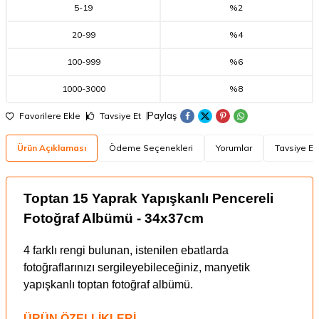
5
-
19
%2
20
-
99
%4
100
-
999
%6
1000
-
3000
%8
Paylaş
Favorilere Ekle
Tavsiye Et
Ürün Açıklaması
Ödeme Seçenekleri
Yorumlar
Tavsiye Et
Toptan 15 Yaprak Yapışkanlı Pencereli
Fotoğraf Albümü - 34x37cm
4 farklı rengi bulunan, istenilen ebatlarda
fotoğraflarınızı sergileyebileceğiniz, manyetik
yapışkanlı toptan fotoğraf albümü.
ÜRÜN ÖZELLİKLERİ