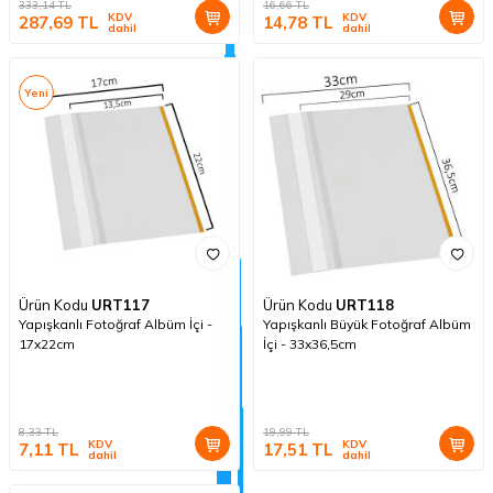
333,14
TL
16,66
TL
KDV
KDV
287,69
TL
14,78
TL
dahil
dahil
Yeni
Ürün Kodu
URT117
Ürün Kodu
URT118
Yapışkanlı Fotoğraf Albüm İçi -
Yapışkanlı Büyük Fotoğraf Albüm
17x22cm
İçi - 33x36,5cm
8,33
TL
19,99
TL
KDV
KDV
7,11
TL
17,51
TL
dahil
dahil