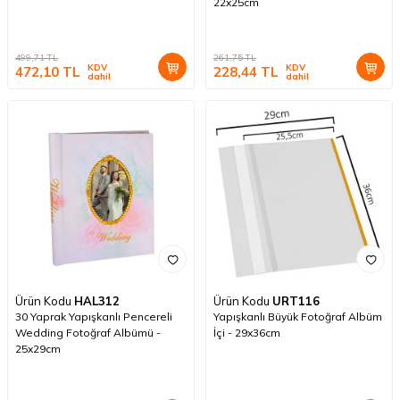
22x25cm
499,71
TL
261,75
TL
KDV
KDV
472,10
TL
228,44
TL
dahil
dahil
Ürün Kodu
HAL312
Ürün Kodu
URT116
30 Yaprak Yapışkanlı Pencereli
Yapışkanlı Büyük Fotoğraf Albüm
Wedding Fotoğraf Albümü -
İçi - 29x36cm
25x29cm