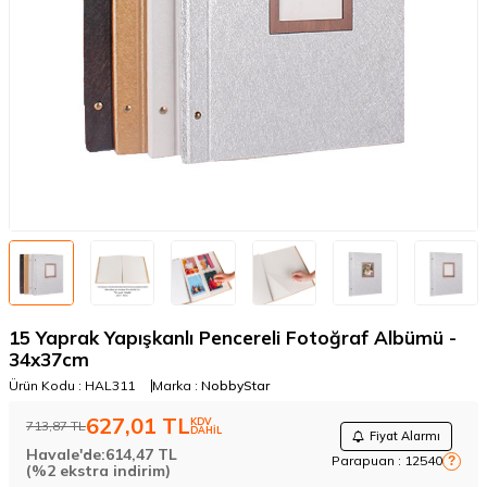
15 Yaprak Yapışkanlı Pencereli Fotoğraf Albümü -
34x37cm
Ürün Kodu :
HAL311
Marka :
NobbyStar
627,01
TL
KDV
713,87
TL
DAHİL
Fiyat Alarmı
Havale'de:
614,47
TL
Parapuan :
12540
?
(%2 ekstra indirim)