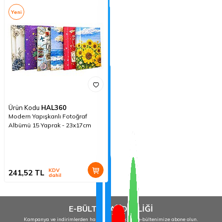
Yeni
Ürün Kodu
HAL360
Modern Yapışkanlı Fotoğraf
Albümü 15 Yaprak - 23x17cm
KDV
241,52
TL
dahil
E-BÜLTEN ABONELİĞİ
Kampanya ve indirimlerden haberdar olmak için e-bültenimize abone olun.