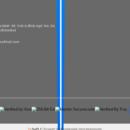
̧a Mah. 93. Sok A Blok Apt. No-2A
i/İstanbul
nofinal.com
T
-Soft
E-Ticaret
Sistemleriyle Hazırlanmıştır.