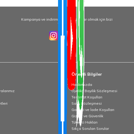
Kampanya ve indirimlerden haberdar olmak için bizi
Takip Edin!
Önemli Bilgiler
Hakkımızda
alarımız
Üyelik / Bayilik Sözleşmesi
Teslimat Koşulları
tleri
Satış Sözleşmesi
Garanti ve İade Koşulları
Gizlilik ve Güvenlik
Tüketici Hakları
Sıkça Sorulan Sorular