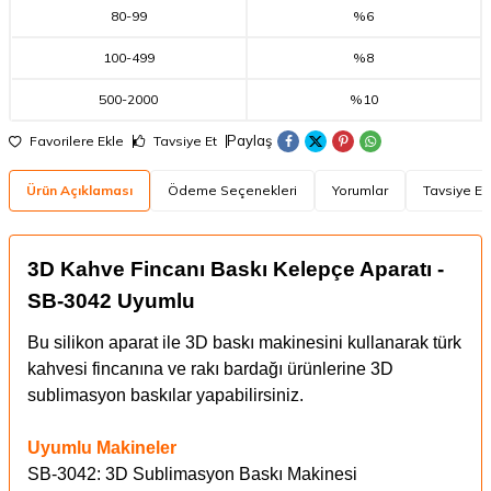
80
-
99
%6
100
-
499
%8
500
-
2000
%10
Paylaş
Favorilere Ekle
Tavsiye Et
Ürün Açıklaması
Ödeme Seçenekleri
Yorumlar
Tavsiye Et
3D Kahve Fincanı Baskı Kelepçe Aparatı -
SB-3042 Uyumlu
Bu silikon aparat ile 3D baskı makinesini kullanarak türk
kahvesi fincanına ve rakı bardağı ürünlerine 3D
sublimasyon baskılar yapabilirsiniz.
Uyumlu Makineler
SB-3042: 3D Sublimasyon Baskı Makinesi