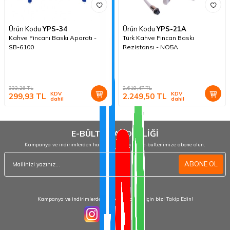
Ürün Kodu
YPS-34
Ürün Kodu
YPS-21A
Kahve Fincanı Baskı Aparatı -
Türk Kahve Fincan Baskı
SB-6100
Rezistansı - NO5A
333,26
TL
2.618,47
TL
KDV
KDV
299,93
TL
2.249,50
TL
dahil
dahil
E-BÜLTEN ABONELİĞİ
Kampanya ve indirimlerden haberdar olmak için e-bültenimize abone olun.
ABONE OL
Kampanya ve indirimlerden haberdar olmak için bizi Takip Edin!