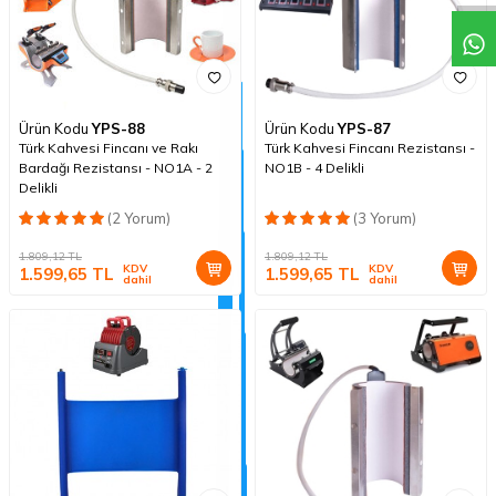
Ürün Kodu
YPS-88
Ürün Kodu
YPS-87
Türk Kahvesi Fincanı ve Rakı
Türk Kahvesi Fincanı Rezistansı -
Bardağı Rezistansı - NO1A - 2
NO1B - 4 Delikli
Delikli
(2 Yorum)
(3 Yorum)
1.809,12
TL
1.809,12
TL
KDV
KDV
1.599,65
TL
1.599,65
TL
dahil
dahil