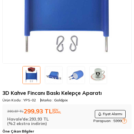
3D Kahve Fincanı Baskı Kelepçe Aparatı
Ürün Kodu :
YPS-02
Marka :
Goldpix
299,93
TL
KDV
380,87
TL
DAHİL
Fiyat Alarmı
Havale'de:
293,93
TL
Parapuan :
5999
?
(%2 ekstra indirim)
Öne Çıkan Bilgiler