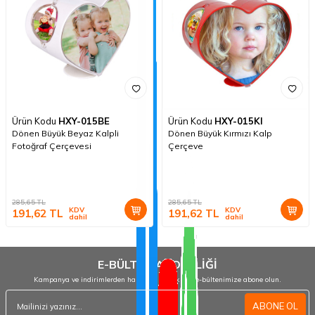
Ürün Kodu
HXY-015BE
Ürün Kodu
HXY-015KI
Dönen Büyük Beyaz Kalpli
Dönen Büyük Kırmızı Kalp
Fotoğraf Çerçevesi
Çerçeve
285,65
TL
285,65
TL
KDV
KDV
191,62
TL
191,62
TL
dahil
dahil
E-BÜLTEN ABONELİĞİ
Kampanya ve indirimlerden haberdar olmak için e-bültenimize abone olun.
ABONE OL