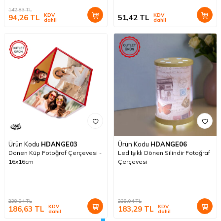
142,83
TL
KDV
KDV
94,26
TL
51,42
TL
dahil
dahil
Ürün Kodu
HDANGE03
Ürün Kodu
HDANGE06
Dönen Küp Fotoğraf Çerçevesi -
Led Işıklı Dönen Silindir Fotoğraf
16x16cm
Çerçevesi
238,04
TL
238,04
TL
KDV
KDV
186,63
TL
183,29
TL
dahil
dahil