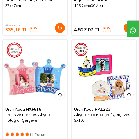
37x47cm
106,7cmx30Metre
361,82
TL
KDV
KDV
335,16
TL
4.527,07
TL
dahil
dahil
Ürün Kodu
HXF616
Ürün Kodu
HAL223
Prens ve Prenses Ahşap
Ahşap Pola Fotoğraf Çerçevesi -
Fotoğraf Çerçeve
9x10cm
(1 Yorum)