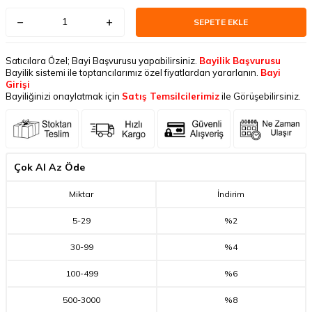
SEPETE EKLE
Satıcılara Özel; Bayi Başvurusu yapabilirsiniz.
Bayilik Başvurusu
Bayilik sistemi ile toptancılarımız özel fiyatlardan yararlanın.
Bayi
Girişi
Bayiliğinizi onaylatmak için
Satış Temsilcilerimiz
ile Görüşebilirsiniz.
Çok Al Az Öde
Miktar
İndirim
5
-
29
%2
30
-
99
%4
100
-
499
%6
500
-
3000
%8