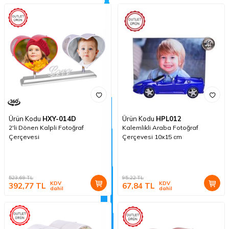
Ürün Kodu
HXY-014D
Ürün Kodu
HPL012
2'li Dönen Kalpli Fotoğraf
Kalemlikli Araba Fotoğraf
Çerçevesi
Çerçevesi 10x15 cm
523,69
TL
95,22
TL
KDV
KDV
392,77
TL
67,84
TL
dahil
dahil