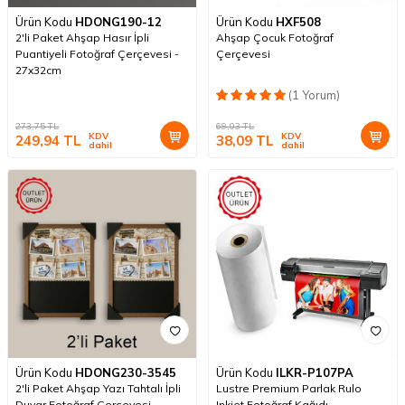
Ürün Kodu
HDONG190-12
Ürün Kodu
HXF508
2'li Paket Ahşap Hasır İpli
Ahşap Çocuk Fotoğraf
Puantiyeli Fotoğraf Çerçevesi -
Çerçevesi
27x32cm
(1 Yorum)
273,75
TL
69,03
TL
KDV
KDV
249,94
TL
38,09
TL
dahil
dahil
Ürün Kodu
HDONG230-3545
Ürün Kodu
ILKR-P107PA
2'li Paket Ahşap Yazı Tahtalı İpli
Lustre Premium Parlak Rulo
Duvar Fotoğraf Çerçevesi -
Inkjet Fotoğraf Kağıdı -