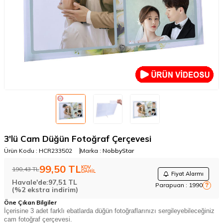
3'lü Cam Düğün Fotoğraf Çerçevesi
Ürün Kodu :
HCR233502
Marka :
NobbyStar
99,50
TL
KDV
190,43
TL
DAHİL
Fiyat Alarmı
Havale'de:
97,51
TL
Parapuan :
1990
?
(%2 ekstra indirim)
Öne Çıkan Bilgiler
İçerisine 3 adet farklı ebatlarda düğün fotoğraflarınızı sergileyebileceğiniz
cam fotoğraf çerçevesi.