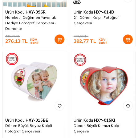
Ürün Kodu
HXY-096R
Ürün Kodu
HXY-014D
Hareketli Değirmen Yuvarlak
2'li Dönen Kalpli Fotoğraf
Hediye Fotoğraf Çerçevesi -
Çerçevesi
Demonte
476,08
TL
523,69
TL
KDV
KDV
276,13
TL
392,77
TL
dahil
dahil
Ürün Kodu
HXY-015BE
Ürün Kodu
HXY-015KI
Dönen Büyük Beyaz Kalpli
Dönen Büyük Kırmızı Kalp
Fotoğraf Çerçevesi
Çerçeve