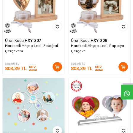
Ürün Kodu
HXY-207
Ürün Kodu
HXY-208
Hareketli Ahşap Ledli Fotoğraf
Hareketli Ahşap Ledli Papatya
Çerçevesi
Çerçeve
856,95
TL
856,95
TL
KDV
KDV
803,39
TL
803,39
TL
dahil
dahil