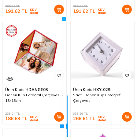
285,65
TL
285,65
TL
KDV
KDV
191,62
TL
191,62
TL
dahil
dahil
Ürün Kodu
HDANGE03
Ürün Kodu
HXY-029
Dönen Küp Fotoğraf Çerçevesi -
Saatli Dönen Küp Fotoğraf
16x16cm
Çerçevesi
238,04
TL
333,26
TL
KDV
KDV
186,63
TL
266,61
TL
dahil
dahil