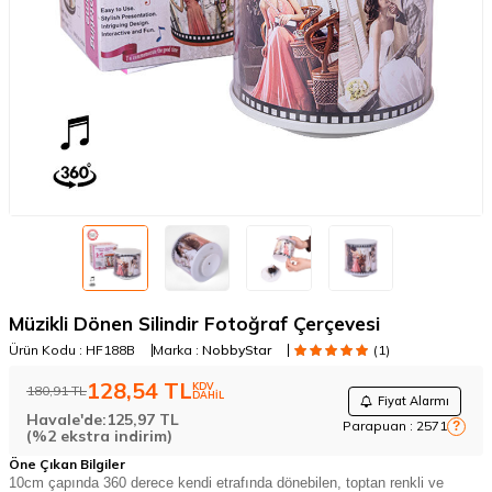
Müzikli Dönen Silindir Fotoğraf Çerçevesi
Ürün Kodu :
HF188B
Marka :
NobbyStar
(1)
128,54
TL
KDV
180,91
TL
DAHİL
Fiyat Alarmı
Havale'de:
125,97
TL
Parapuan :
2571
?
(%2 ekstra indirim)
Öne Çıkan Bilgiler
10cm çapında 360 derece kendi etrafında dönebilen, toptan renkli ve