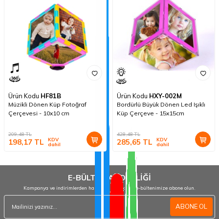
Ürün Kodu
HF81B
Ürün Kodu
HXY-002M
Müzikli Dönen Küp Fotoğraf
Bordürlü Büyük Dönen Led Işıklı
Çerçevesi - 10x10 cm
Küp Çerçeve - 15x15cm
209,48
TL
428,48
TL
KDV
KDV
198,17
TL
285,65
TL
dahil
dahil
E-BÜLTEN ABONELİĞİ
Kampanya ve indirimlerden haberdar olmak için e-bültenimize abone olun.
ABONE OL