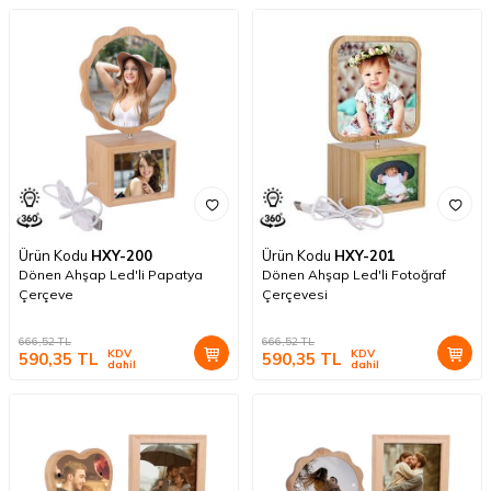
Ürün Kodu
HXY-200
Ürün Kodu
HXY-201
Dönen Ahşap Led'li Papatya
Dönen Ahşap Led'li Fotoğraf
Çerçeve
Çerçevesi
666,52
TL
666,52
TL
KDV
KDV
590,35
TL
590,35
TL
dahil
dahil