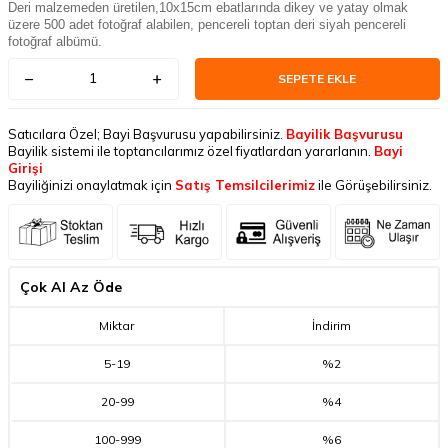
Deri malzemeden üretilen,
10x15cm ebatlarında dikey ve yatay olmak
üzere 500 adet fotoğraf alabilen, pencereli toptan deri siyah pencereli
fotoğraf albümü.
SEPETE EKLE
Satıcılara Özel; Bayi Başvurusu yapabilirsiniz.
Bayilik Başvurusu
Bayilik sistemi ile toptancılarımız özel fiyatlardan yararlanın.
Bayi
Girişi
Bayiliğinizi onaylatmak için
Satış Temsilcilerimiz
ile Görüşebilirsiniz.
Çok Al Az Öde
Miktar
İndirim
5
-
19
%2
20
-
99
%4
100
-
999
%6