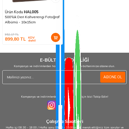
Ürün Kodu
HAL005
500'lük Deri Kahverengi Fotoğraf
Albümü - 10x15cm
952,17
TL
KDV
899,80
TL
dahil
E-BÜLTEN ABONELİĞİ
Kampanya ve indirimlerden haberdar olmak için e-bültenimize abone olun.
ABONE OL
Kampanya ve indirimlerden haberdar olmak için bizi Takip Edin!
Çalışma Saatleri
Hafta içi 08:30 - 18:00 / Hafta sonu 09:00 - 15:00 arası merak ettiğiniz tüm sorular ve