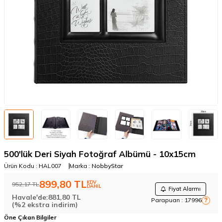
500'lük Deri Siyah Fotoğraf Albümü - 10x15cm
Ürün Kodu :
HAL007
Marka :
NobbyStar
899,80
TL
KDV
952,17
TL
DAHİL
Fiyat Alarmı
Havale'de:
881,80
TL
Parapuan :
17996
?
(%2 ekstra indirim)
Öne Çıkan Bilgiler