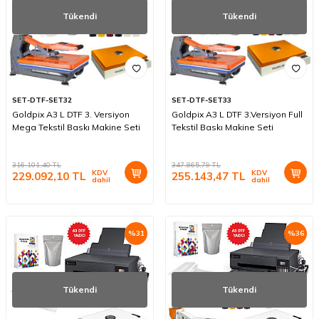
Tükendi
Tükendi
SET-DTF-SET32
SET-DTF-SET33
Goldpix A3 L DTF 3. Versiyon
Goldpix A3 L DTF 3.Versiyon Full
Mega Tekstil Baskı Makine Seti
Tekstil Baskı Makine Seti
316.101,40
TL
347.865,79
TL
KDV
KDV
229.092,10
TL
255.143,47
TL
dahil
dahil
%
31
%
36
Tükendi
Tükendi