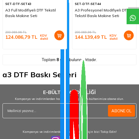
SET-DTF-SET43
SET-DTF-SET44
A3 Full Modifiyeli DTF Tekstil
A3 Profesyonel Modifiyeli DTF
Baskı Makine Seti
Tekstil Baskı Makine Seti
200.069,96
TL
200.069,96
TL
KDV
KDV
124.086,79
TL
144.139,49
TL
dahil
dahil
Toplam
8
ürün bulunmaktadır.
a3 DTF Baskı Setleri
E-BÜLTEN ABONELİĞİ
Kampanya ve indirimlerden haberdar olmak için e-bültenimize abone olun.
ABONE OL
Kampanya ve indirimlerden haberdar olmak için bizi Takip Edin!