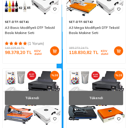
SET-DTF-SET41
SET-DTF-SET42
A3 Basic Modifiyeli DTF Tekstil
A3 Mega Modifiyeli DTF Tekstil
Baskı Makine Seti
Baskı Makine Seti
(1 Yorum)
143.225,41
TL
185.273,24
TL
KDV
KDV
98.378,20
TL
118.830,82
TL
dahil
dahil
%
38
%
28
Tükendi
Tükendi