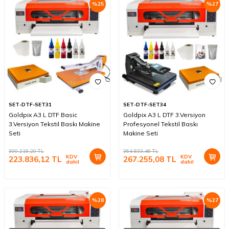
%
25
%
27
SET-DTF-SET31
SET-DTF-SET34
Goldpix A3 L DTF Basic
Goldpix A3 L DTF 3.Versiyon
3.Versiyon Tekstil Baskı Makine
Profesyonel Tekstil Baskı
Seti
Makine Seti
300.219,20
TL
364.833,46
TL
KDV
KDV
223.836,12
TL
267.255,08
TL
dahil
dahil
%
28
%
27