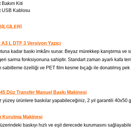
t Bakım Kiti
t USB Kablosu
İLGİLERİ
 A3 L DTF 3 Versiyon Yazıcı
tuna kadar baskı imkânı sunar. Beyaz mürekkep karıştırma ve sir
-geri sarma fonksiyonuna sahiptir. Standart zaman ayarlı kafa te
m sabitleme özelliği ve PET film kesme bıçağı ile donatılmış pe
.
45 Düz Transfer Manuel Baskı Makinesi
yüzey ürünlere baskılar yapabileceğiniz, 2 yıl garantili 40x50 g
m Kurutma Makinesi
m üzerindeki baskıyı hızlı ve eşit derecede kurumasını sağlayab