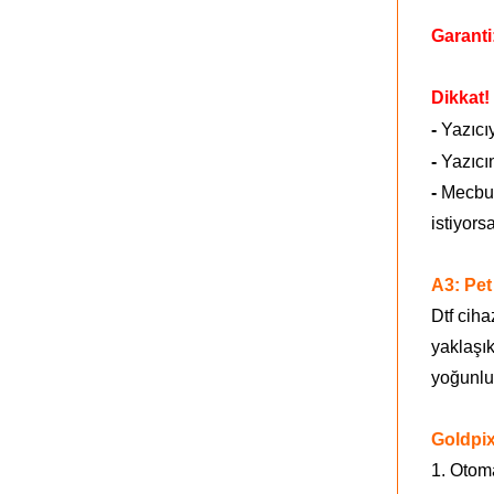
Garanti
Dikkat!
-
Yazıcı
-
Yazıcın
-
Mecbur 
istiyors
A3: Pet
Dtf cih
yaklaşık
yoğunluk
Goldpix
1. Otoma