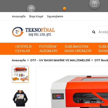
Anasayfa
Bayi Kayıt
Siparişlerim
HEDİYELİK
FOTOĞRAF
SUBLİMASYON
SUBL
EŞYALAR
ALBÜMLERİ
BASKI ÜRÜNLERİ
BASKI
Anasayfa
DTF - UV BASKI MAKİNE VE MALZEMELERİ
DTF Baskı