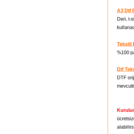
A3 Dtf 
Deri, t-
kullana
Tekstil
%100 pam
Dtf Tek
DTF orij
mevcutt
Kurulu
ücretsiz
alabilirs