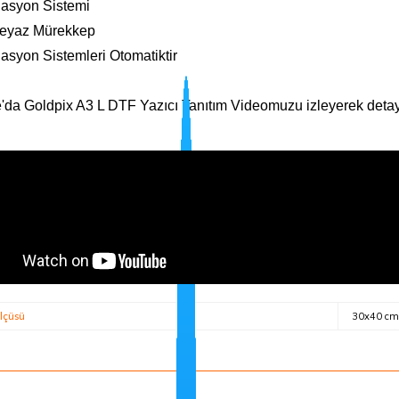
ülasyon Sistemi
 Beyaz Mürekkep
lasyon Sistemleri Otomatiktir
da Goldpix A3 L DTF Yazıcı Tanıtım Videomuzu izleyerek detaylı b
lçüsü
30x40 cm