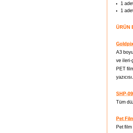
1 ade
1 ade
ÜRÜN B
Goldpix
A3 boyu
ve ileri
PET fil
yazıcısı
SHP-09
Tüm düz 
Pet Fil
Pet fil