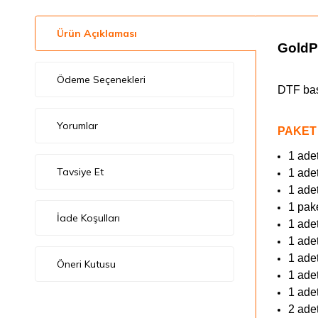
Ürün Açıklaması
GoldPi
Ödeme Seçenekleri
DTF bas
Yorumlar
PAKET 
1 ade
Tavsiye Et
1 ade
1 ade
1 pak
İade Koşulları
1 ade
1 ade
1 ade
Öneri Kutusu
1 ade
1 ade
2 ade