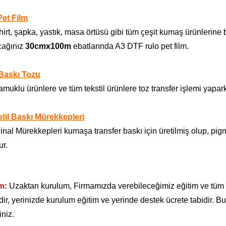
Pet Film
shirt, şapka, yastık, masa örtüsü gibi tüm çeşit kumaş ürünlerine
cağınız
30cmx100m
ebatlarında A3 DTF rulo pet film.
 Baskı Tozu
uklu ürünlere ve tüm tekstil ürünlere toz transfer işlemi yapark
stil Baskı Mürekkepleri
inal Mürekkepleri kumaşa transfer baskı için üretilmiş olup, pigme
ur.
m:
Uzaktan kurulum, Firmamızda verebileceğimiz eğitim ve tüm i
dir, yerinizde kurulum eğitim ve yerinde destek ücrete tabidir. 
iniz.