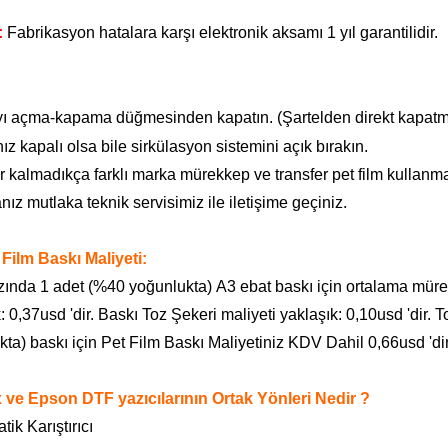
:
Fabrikasyon hatalara karşı elektronik aksamı 1 yıl garantilidir.
yı açma-kapama düğmesinden kapatın. (Şartelden direkt kapatm
ız kapalı olsa bile sirkülasyon sistemini açık bırakın.
kalmadıkça farklı marka mürekkep ve transfer pet film kullanm
anız mutlaka teknik servisimiz ile iletişime geçiniz.
 Film Baskı Maliyeti:
azında 1 adet (%40 yoğunlukta) A3 ebat baskı için ortalama mürek
: 0,37usd 'dir. Baskı Toz Şekeri maliyeti yaklaşık: 0,10usd 'dir
ta) baskı için Pet Film Baskı Maliyetiniz KDV Dahil 0,66usd 'dir
 ve Epson DTF yazıcılarının Ortak Yönleri Nedir ?
tik Karıştırıcı