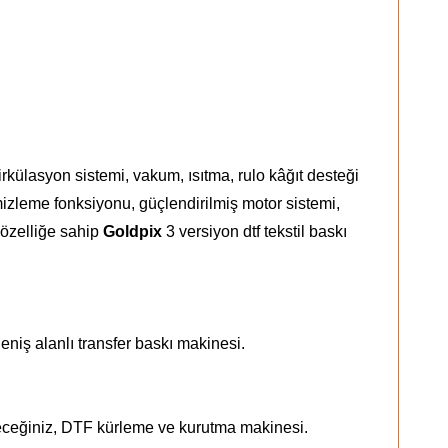
külasyon sistemi, vakum, ısıtma, rulo kâğıt desteği
mizleme fonksiyonu, güçlendirilmiş motor sistemi,
k
özelliğe sahip
Goldpix
3 versiyon dtf tekstil baskı
eniş alanlı transfer baskı makinesi.
ileceğiniz, DTF kürleme ve kurutma makinesi.