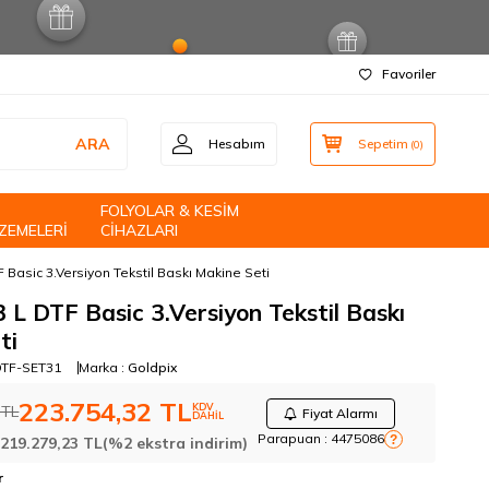
Favoriler
ARA
Hesabım
Sepetim
(
0
)
FOLYOLAR & KESİM
ZEMELERİ
CİHAZLARI
 Basic 3.Versiyon Tekstil Baskı Makine Seti
 L DTF Basic 3.Versiyon Tekstil Baskı
ti
DTF-SET31
Marka :
Goldpix
223.754,32
TL
KDV
TL
Fiyat Alarmı
DAHİL
Parapuan :
4475086
?
:
219.279,23
TL
(%2 ekstra indirim)
r