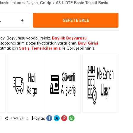
 baskı imkan sağlayan,
Goldpix A3 L DTF Basic Tekstil Baskı
SEPETE EKLE
Bayi Başvurusu yapabilirsiniz.
Bayilik Başvurusu
le toptancılarımız özel fiyatlardan yararlanın.
Bayi Girişi
latmak için
Satış Temsilcilerimiz
ile Görüşebilirsiniz.
Paylaş
e
Tavsiye Et