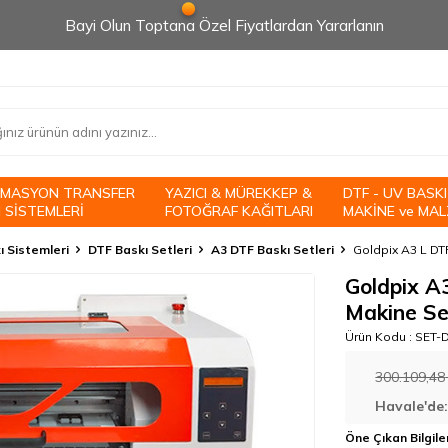
Bayi Olun Toptana Özel Fiyatlardan Yararlanın
İMASYON TRANSFER
YAZICI & MÜREKKEP &
DTF - UV BASKI
 SİSTEMLERİ
FOTOĞRAF KAĞITLARI
MAKİNE ve MAL
 Sistemleri
DTF Baskı Setleri
A3 DTF Baskı Setleri
Goldpix A3 L DTF
Goldpix A3
Makine Se
Ürün Kodu :
SET-
300.109,48
Havale'de
Öne Çıkan Bilgile