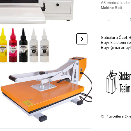
A3 ebatına kadar
Makine Seti
Satıcılara Özel; 
Bayilik sistemi i
Bayiliğinizi onay
Favorilere Ekl