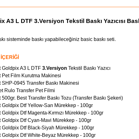
x A3 L DTF 3.Versiyon Tekstil Baskı Yazıcısı Bas
kı sisteminde baskı yapabileceğiniz basic baskı seti.
İÇERİĞİ
t Goldpix A3 L DTF
3.Versiyon
Tekstil Baskı Yazıcı
t Pet Film Kurutma Makinesi
t SHP-0945 Transfer Baskı Makinesi
et Rulo Transfer Pet Filmi
t 500gr. Best Transfer Baskı Tozu (Transfer Baskı Şekeri)
t Goldpix Dtf Yellow-Sarı Mürekkep -
100gr
t Goldpix Dtf Magenta-Kırmızı Mürekkep -
100gr
t Goldpix Dtf Cyan-Mavi Mürekkep -
100gr
t Goldpix Dtf Black-Siyah Mürekkep -
100gr
t Goldpix Dtf White-Beyaz Mürekkep -
100gr