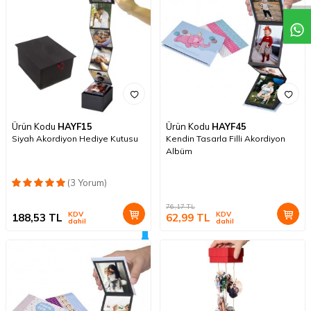
Ürün Kodu
HAYF15
Ürün Kodu
HAYF45
Siyah Akordiyon Hediye Kutusu
Kendin Tasarla Filli Akordiyon
Albüm
(3 Yorum)
76,17
TL
KDV
KDV
188,53
TL
62,99
TL
dahil
dahil