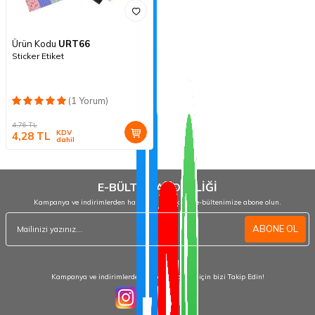
Ürün Kodu
URT66
Sticker Etiket
(1 Yorum)
4,76
TL
KDV
4,28
TL
dahil
E-BÜLTEN ABONELİĞİ
Kampanya ve indirimlerden haberdar olmak için e-bültenimize abone olun.
ABONE OL
Kampanya ve indirimlerden haberdar olmak için bizi Takip Edin!