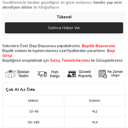
Sevdiklerinizle beraber geçirdiğiniz en güzel anılarınızı
kendin yap mini
akordiyon albüm
ile fotoğraflayın.
Tükendi
Gelince Haber Ver
Satıcılara Özel; Bayi Başvurusu yapabilirsiniz.
Bayilik Başvurusu
Bayilik sistemi ile toptancılarımız özel fiyatlardan yararlanın.
Bayi
Girişi
Bayiliğinizi onaylatmak için
Satış Temsilcilerimiz
ile Görüşebilirsiniz.
Çok Al Az Öde
Miktar
İndirim
10
-
49
%2
50
-
199
%4