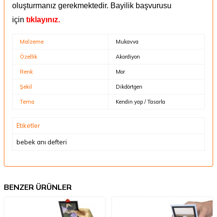
oluşturmanız gerekmektedir.
Bayilik başvurusu
için
tıklayınız.
Malzeme
Mukavva
Özellik
Akordiyon
Renk
Mor
Şekil
Dikdörtgen
Tema
Kendin yap / Tasarla
Etiketler
bebek anı defteri
BENZER ÜRÜNLER