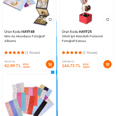
Ürün Kodu
HAYF48
Ürün Kodu
HAYF25
Mini Ay Akordiyon Fotoğraf
Sihirli İpli Mandallı Polaroid
Albümü
Fotoğraf Kutusu
(1 Yorum)
(1 Yorum)
76,17
TL
178,53
TL
KDV
KDV
62,99
TL
144,73
TL
dahil
dahil