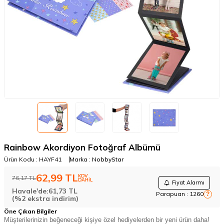
Rainbow Akordiyon Fotoğraf Albümü
Ürün Kodu :
HAYF41
Marka :
NobbyStar
62,99
TL
KDV
76,17
TL
DAHİL
Fiyat Alarmı
Havale'de:
61,73
TL
Parapuan :
1260
?
(%2 ekstra indirim)
Öne Çıkan Bilgiler
Müşterilerinizin beğeneceği kişiye özel hediyelerden bir yeni ürün daha!