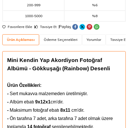
200
-
999
%6
1000
-
5000
%8
Paylaş
Favorilere Ekle
Tavsiye Et
Ürün Açıklaması
Ödeme Seçenekleri
Yorumlar
Tavsiye Et
Mini Kendin Yap Akordiyon Fotoğraf
Albümü - Gökkuşağı (Rainbow) Desenli
Ürün Özellikleri:
-
Sert mukavva malzemeden üretilmiştir.
-
Albüm ebatı
9x12x1
cm'dir.
-
Maksimum fotoğraf ebatı
8x11
cm'dir.
-
Ön tarafına 7 adet, arka tarafına 7 adet olmak üzere
toplamda
14 fotoğraf
sergilenebilmektedir.