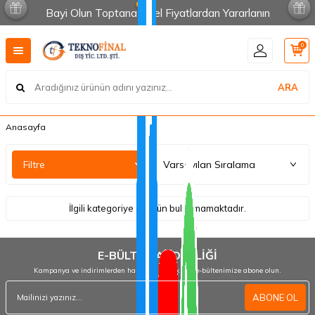
Bayi Olun Toptana Özel Fiyatlardan Yararlanın
0
ARA
Anasayfa
Filtre
İlgili kategoriye ait ürün bulunmamaktadır.
E-BÜLTEN ABONELİĞİ
Kampanya ve indirimlerden haberdar olmak için e-bültenimize abone olun.
ABONE OL