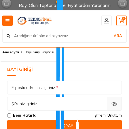
Bayi Olun Toptana Özel Fiyatlardan Yararlanın
0
ARA
Anasayfa
Bayi Girişi Sayfası
BAYI GIRIŞI
E-posta adresinizi giriniz
*
Şifrenizi giriniz
Beni Hatırla
Şifremi Unuttum
GIRIŞ YAP