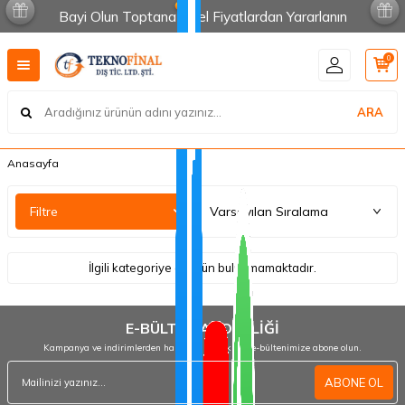
Bayi Olun Toptana Özel Fiyatlardan Yararlanın
0
ARA
Anasayfa
Filtre
İlgili kategoriye ait ürün bulunmamaktadır.
E-BÜLTEN ABONELİĞİ
Kampanya ve indirimlerden haberdar olmak için e-bültenimize abone olun.
ABONE OL