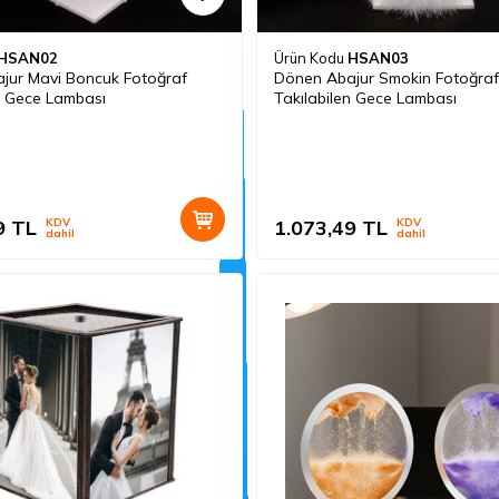
HSAN02
Ürün Kodu
HSAN03
jur Mavi Boncuk Fotoğraf
Dönen Abajur Smokin Fotoğraf
n Gece Lambası
Takılabilen Gece Lambası
9
TL
KDV
1.073,49
TL
KDV
dahil
dahil