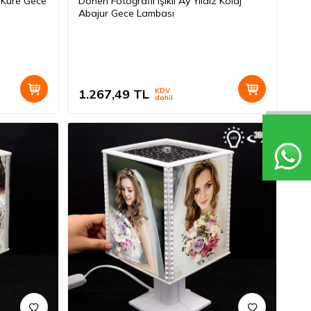
m Küre Gece
Dönen Fotoğraflı Işıklı Ay Yıldız Kolaj
Abajur Gece Lambası
1.267,49
TL
KDV
dahil