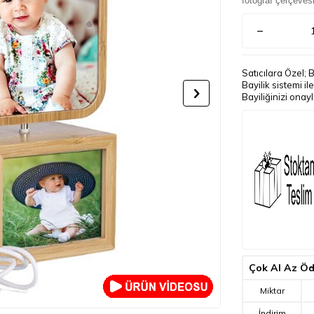
fotoğraf çerçeves
Satıcılara Özel; 
Bayilik sistemi i
Bayiliğinizi onay
Çok Al Az Ö
Miktar
İndirim