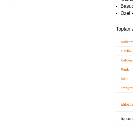
Başuc
Özel 
Toptan 
Malze
Özellik
Kullan
Renk
Şekil
Fotoğra
Etiketl
toptan