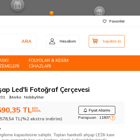
Favoriler
ARA
Hesabım
Sepetim
(
0
)
ASKI
FOLYOLAR & KESİM
ZEMELERİ
CİHAZLARI
ap Led'li Fotoğraf Çerçevesi
201
Marka :
NobbyStar
590,35
TL
KDV
Fiyat Alarmı
DAHİL
Parapuan :
11807
?
:
578,54
TL
(%2 ekstra indirim)
r
ergileme kapasitesine sahiptir. Toptan hareketli ahşap LEDli kare