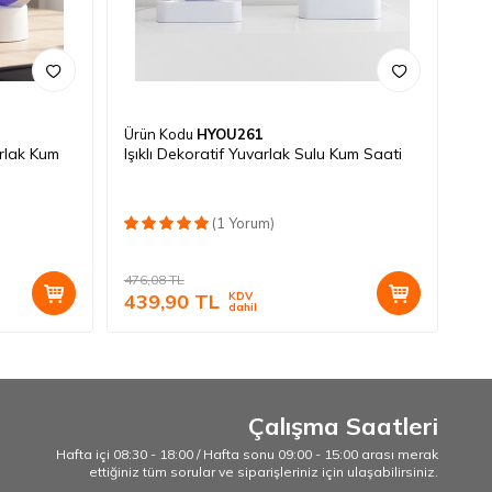
Ürün Kodu
HYOU261
arlak Kum
Işıklı Dekoratif Yuvarlak Sulu Kum Saati
(1 Yorum)
476,08
TL
439,90
TL
KDV
dahil
Çalışma Saatleri
Hafta içi 08:30 - 18:00 / Hafta sonu 09:00 - 15:00 arası merak
ettiğiniz tüm sorular ve siparişleriniz için ulaşabilirsiniz.