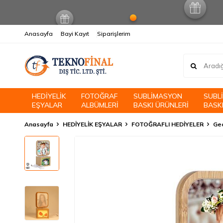
Anasayfa
Bayi Kayıt
Siparişlerim
HEDİYELİK
FOTOĞRAF
SUBLİMASYON
SUBL
EŞYALAR
ALBÜMLERİ
BASKI ÜRÜNLERİ
BASKI
Anasayfa
HEDİYELİK EŞYALAR
FOTOĞRAFLI HEDİYELER
Gec