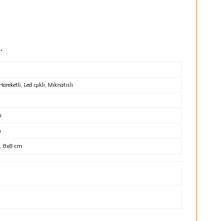
.
 Hareketli, Led ışıklı, Mıknatıslı
i
n
, 8x8 cm