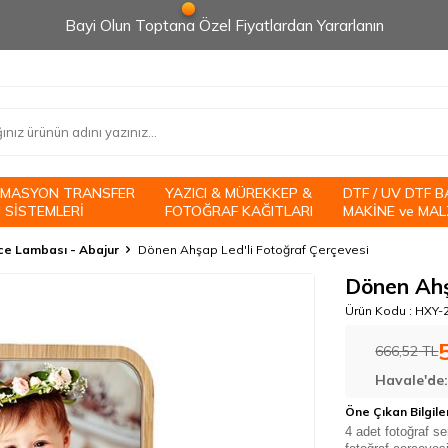
Bayi Olun Toptana Özel Fiyatlardan Yararlanın
İMASYON TRANSFER
YAZICI & MÜREKKEP &
DTF / UV DTF B
 SİSTEMLERİ
FOTOĞRAF KAĞITLARI
MAKİNE ve MAL
e Lambası - Abajur
Dönen Ahşap Led'li Fotoğraf Çerçevesi
Dönen Ahş
Ürün Kodu :
HXY-
666,52
TL
Havale'de
Öne Çıkan Bilgile
4 adet fotoğraf s