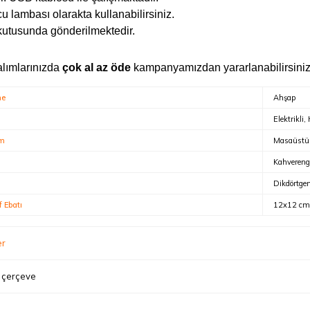
u lambası olarakta kullanabilirsiniz.
kutusunda gönderilmektedir.
alımlarınızda
çok al az öde
kampanyamızdan yararlanabilirsiniz
me
Ahşap
Elektrikli,
ım
Masaüstü
Kahvereng
Dikdörtge
f Ebatı
12x12 cm
er
 çerçeve