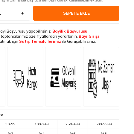
i aynı zamanda baş ucu lambası olarak kullanılabilmektedir.
SEPETE EKLE
Bayi Başvurusu yapabilirsiniz.
Bayilik Başvurusu
le toptancılarımız özel fiyatlardan yararlanın.
Bayi Girişi
latmak için
Satış Temsilcilerimiz
ile Görüşebilirsiniz.
de
30
-
99
100
-
249
250
-
499
500
-
9999
%2
%4
%6
%8