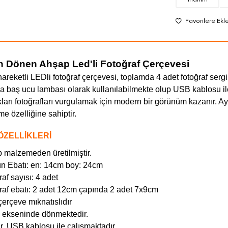
Favorilere Ekl
n Dönen Ahşap Led'li Fotoğraf Çerçevesi
areketli LEDli fotoğraf çerçevesi, toplamda 4 adet fotoğraf serg
 baş ucu lambası olarak kullanılabilmekte olup USB kablosu ile ç
kları fotoğrafları vurgulamak için modern bir görünüm kazanır. 
e özelliğine sahiptir.
ÖZELLİKLERİ
 malzemeden üretilmiştir.
n Ebatı: en: 14cm boy: 24cm
af sayısı: 4 adet
raf ebatı: 2 adet 12cm çapında 2 adet 7x9cm
çerçeve mıknatıslıdır
 ekseninde dönmektedir.
ir. USB kablosu ile çalışmaktadır.