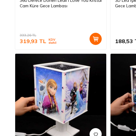
360 Derece Dönen Ledli I Love You Kristal
3D Led Işı
Cam Küre Gece Lambası
Gece Lamb
333,26
TL
319,93
TL
KDV
188,53
dahil