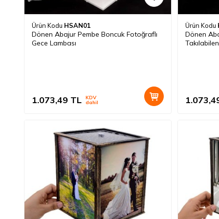
Ürün Kodu
HSAN01
Ürün Kodu
Dönen Abajur Pembe Boncuk Fotoğraflı
Dönen Aba
Gece Lambası
Takılabile
1.073,49
TL
KDV
1.073,4
dahil