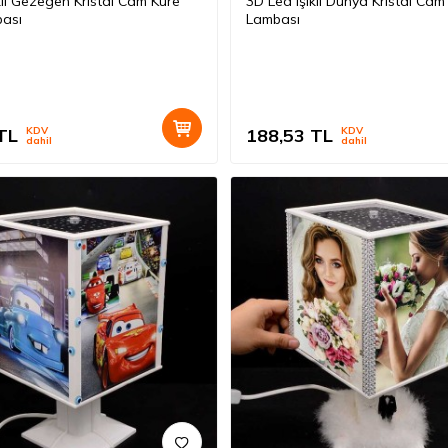
klı Gezegen Kristal Cam Küre
3D Led Işıklı Dünya Kristal Ca
ası
Lambası
TL
KDV
188,53
TL
KDV
dahil
dahil