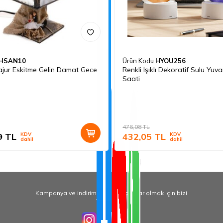
HSAN10
Ürün Kodu
HYOU256
jur Eskitme Gelin Damat Gece
Renkli Işıklı Dekoratif Sulu Yuv
Saati
476,08
TL
9
TL
KDV
432,05
TL
KDV
dahil
dahil
Kampanya ve indirimlerden haberdar olmak için bizi
Takip Edin!