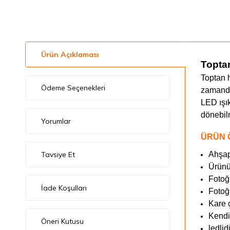
Ürün Açıklaması
Topta
Toptan h
Ödeme Seçenekleri
zamanda
LED ışı
dönebilm
Yorumlar
ÜRÜN 
Tavsiye Et
Ahşap
Ürünü
Fotoğr
İade Koşulları
Fotoğ
Kare 
Kendi
Öneri Kutusu
ledlid