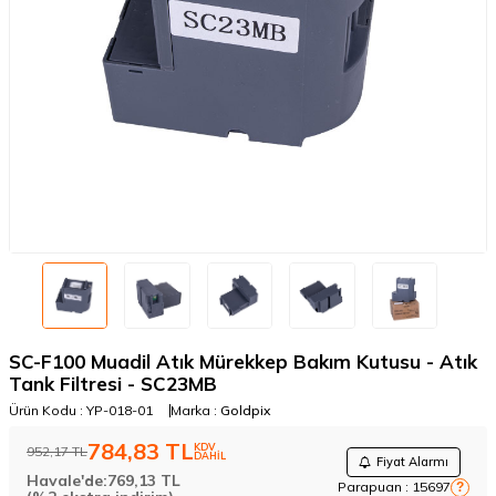
SC-F100 Muadil Atık Mürekkep Bakım Kutusu - Atık
Tank Filtresi - SC23MB
Ürün Kodu :
YP-018-01
Marka :
Goldpix
784,83
TL
KDV
952,17
TL
DAHİL
Fiyat Alarmı
Havale'de:
769,13
TL
Parapuan :
15697
?