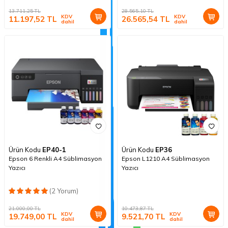
13.711,25
TL
28.565,10
TL
KDV
KDV
11.197,52
TL
26.565,54
TL
dahil
dahil
Ürün Kodu
EP40-1
Ürün Kodu
EP36
Epson 6 Renkli A4 Süblimasyon
Epson L1210 A4 Süblimasyon
Yazıcı
Yazıcı
(2 Yorum)
21.000,00
TL
10.473,87
TL
KDV
KDV
19.749,00
TL
9.521,70
TL
dahil
dahil