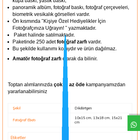
kupa baskı, yastık baskı,
panoramik albüm, fotoğraf baskı, fotoğraf çerçeveleri,
biometrik vesikalık görselleri vardır.
Ön kısmında "Kişiye Özel Hediyelikler İçin
Fotoğrafçınıza Uğrayın! " yazmaktadır.
Paket halinde satılmaktadır.
Paketinde 250 adet
fotoğraf zarfı
vardır.
Bu şekilde
kullanımı kolaydır ve ürün dağılmaz.
Amatör fotoğraf zarfı
olarak da bilinir.
Toptan alımlarınızda
çok al az öde
kampanyamızdan
yararlanabilirsiniz
Şekil
Dikdörtgen
10x15 cm, 13x18 cm, 15x21
Fotoğraf Ebatı
cm
Etiketler