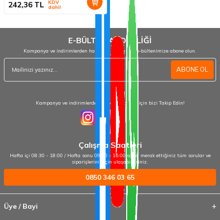
KDV
242,36
TL
dahil
E-BÜLTEN ABONELİĞİ
Kampanya ve indirimlerden haberdar olmak için e-bültenimize abone olun.
ABONE OL
Kampanya ve indirimlerden haberdar olmak için bizi Takip Edin!
Çalışma Saatleri
Hafta içi 08:30 - 18:00 / Hafta sonu 09:00 - 15:00 arası merak ettiğiniz tüm sorular ve
siparişleriniz için ulaşabilirsiniz.
0850 346 03 65
Üye / Bayi