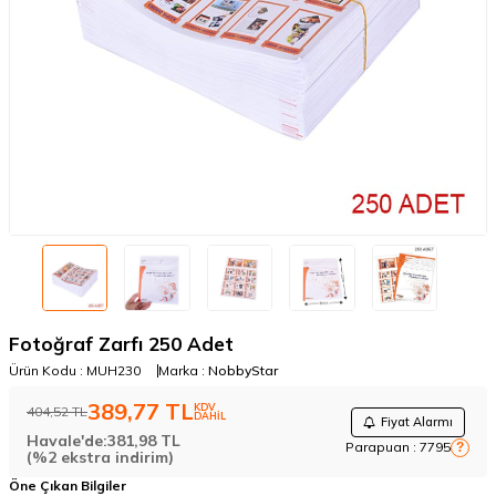
Fotoğraf Zarfı 250 Adet
Ürün Kodu :
MUH230
Marka :
NobbyStar
389,77
TL
KDV
404,52
TL
DAHİL
Fiyat Alarmı
Havale'de:
381,98
TL
Parapuan :
7795
?
(%2 ekstra indirim)
Öne Çıkan Bilgiler