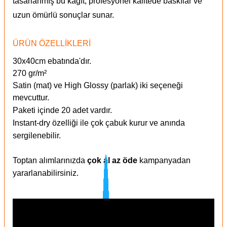
tasarlanmış bu kağıt, profesyonel kalitede baskılar ve
uzun ömürlü sonuçlar sunar.
ÜRÜN ÖZELLİKLERİ
30x40cm ebatında'dır.
270 gr/m²
Satin (mat) ve High Glossy (parlak) iki seçeneği
mevcuttur.
Paketi içinde 20 adet vardır.
Instant-dry özelliği ile çok çabuk kurur ve anında
sergilenebilir.
Toptan alımlarınızda
çok al az öde
kampanyadan
yararlanabilirsiniz.