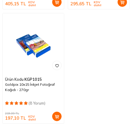
KDV
KDV
405,15
TL
295,65
TL
dahil
dahil
Ürün Kodu
KGP1015
Goldpix 10x15 İnkjet Fotoğraf
Kağıdı - 270gr
(8 Yorum)
219,00
TL
KDV
197,10
TL
dahil