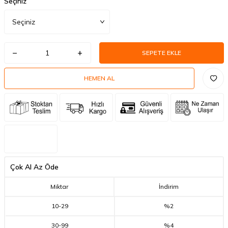
Seçiniz
SEPETE EKLE
HEMEN AL
Çok Al Az Öde
Miktar
İndirim
10
-
29
%2
30
-
99
%4