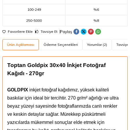
100
-
249
%6
250
-
5000
%8
Paylaş
Favorilere Ekle
Tavsiye Et
Ürün Açıklaması
Ödeme Seçenekleri
Yorumlar (2)
Tavsiye 
Toptan Goldpix 30x40 İnkjet Fotoğraf
Kağıdı - 270gr
GOLDPIX
inkjet fotoğraf kağıdımız, yüksek kaliteli
baskılar için ideal bir tercihtir. 270 gr/m² ağırlığı ve ultra
beyaz yüzeyi sayesinde fotoğraflarınızda canlı renkler
ve keskin detaylar sağlar. Mürekkep püskürtmeli
yazıcılarda mükemmel sonuçlar elde etmek için