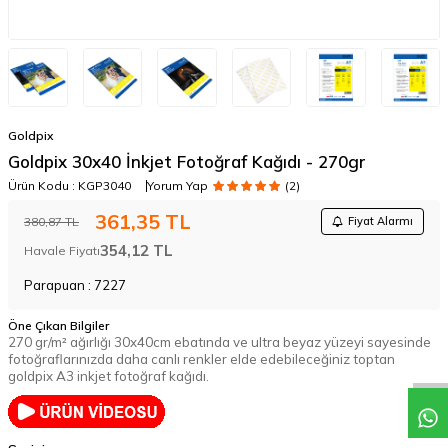
Goldpix
Goldpix 30x40 İnkjet Fotoğraf Kağıdı - 270gr
Ürün Kodu :
KGP3040
Yorum Yap
(2)
361,35
TL
380,87
TL
Fiyat Alarmı
354,12
TL
Havale Fiyatı
Parapuan :
7227
Öne Çıkan Bilgiler
270 gr/m² ağırlığı 30x40cm ebatında ve ultra beyaz yüzeyi sayesinde
fotoğraflarınızda daha canlı renkler elde edebileceğiniz toptan
goldpix A3 inkjet fotoğraf kağıdı.