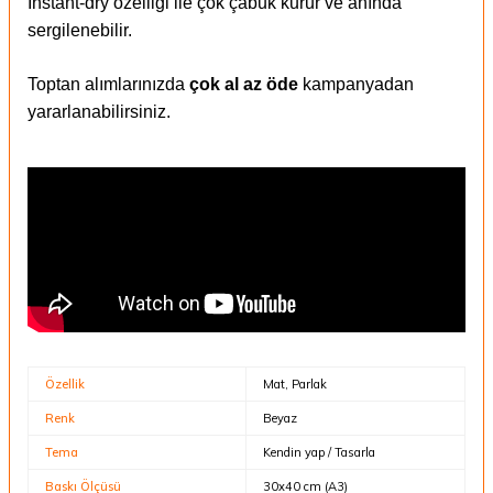
Instant-dry özelliği ile çok çabuk kurur ve anında
sergilenebilir.
Toptan alımlarınızda
çok al az öde
kampanyadan
yararlanabilirsiniz.
Özellik
Mat, Parlak
Renk
Beyaz
Tema
Kendin yap / Tasarla
Baskı Ölçüsü
30x40 cm (A3)