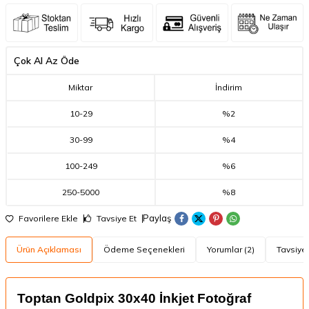
Çok Al Az Öde
Miktar
İndirim
10
-
29
%2
30
-
99
%4
100
-
249
%6
250
-
5000
%8
Paylaş
Favorilere Ekle
Tavsiye Et
Ürün Açıklaması
Ödeme Seçenekleri
Yorumlar (2)
Tavsiye 
Toptan Goldpix 30x40 İnkjet Fotoğraf