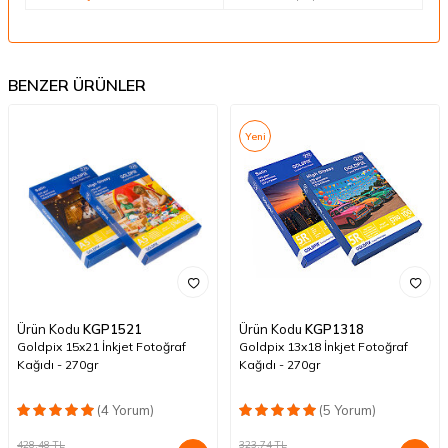
BENZER ÜRÜNLER
Yeni
Ürün Kodu
KGP1521
Ürün Kodu
KGP1318
Goldpix 15x21 İnkjet Fotoğraf
Goldpix 13x18 İnkjet Fotoğraf
Kağıdı - 270gr
Kağıdı - 270gr
(4 Yorum)
(5 Yorum)
428,48
TL
323,74
TL