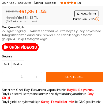
Ürün Kodu :
KGP3040
Marka :
Goldpix
(2)
361,35
TL
KDV
380,87
TL
DAHİL
Fiyat Alarmı
Havale'de:
354,12
TL
Parapuan :
7227
?
(%2 ekstra indirim)
Öne Çıkan Bilgiler
270 gr/m² ağırlığı 30x40cm ebatında ve ultra beyaz yüzeyi sayesinde
fotoğraflarınızda daha canlı renkler elde edebileceğiniz toptan
goldpix A3 inkjet fotoğraf kağıdı.
Seçiniz
Mat
Parlak
SEPETE EKLE
Satıcılara Özel; Bayi Başvurusu yapabilirsiniz.
Bayilik Başvurusu
Bayilik sistemi ile toptancılarımız özel fiyatlardan yararlanın.
Bayi
Girişi
Bayiliğinizi onaylatmak için
Satış Temsilcilerimiz
ile Görüşebilirsiniz.