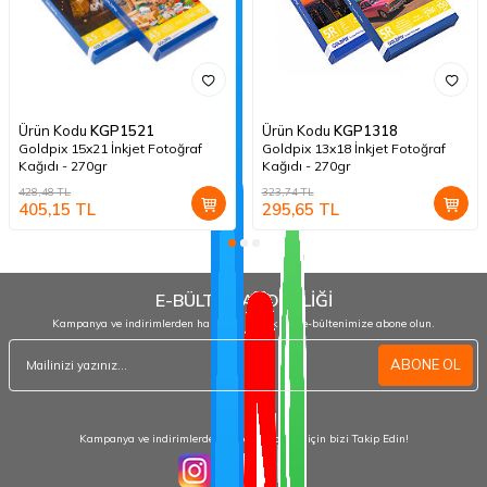
Ürün Kodu
KGP1521
Ürün Kodu
KGP1318
Goldpix 15x21 İnkjet Fotoğraf
Goldpix 13x18 İnkjet Fotoğraf
Kağıdı - 270gr
Kağıdı - 270gr
428,48
TL
323,74
TL
405,15
TL
295,65
TL
E-BÜLTEN ABONELİĞİ
Kampanya ve indirimlerden haberdar olmak için e-bültenimize abone olun.
ABONE OL
Kampanya ve indirimlerden haberdar olmak için bizi Takip Edin!