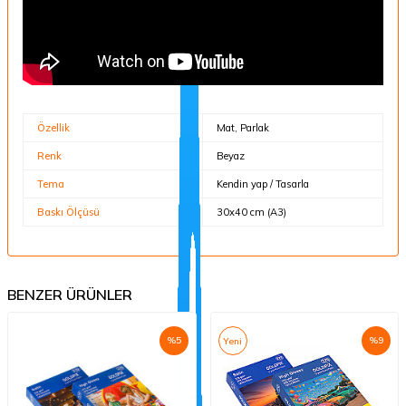
Özellik
Mat, Parlak
Renk
Beyaz
Tema
Kendin yap / Tasarla
Baskı Ölçüsü
30x40 cm (A3)
BENZER ÜRÜNLER
%
5
%
9
Yeni