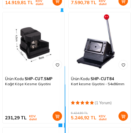
KDV
KDV
14.919,81
TL
7.590,78
TL
dahil
dahil
Ürün Kodu
SHP-CUT.SMP
Ürün Kodu
SHP-CUT84
Kağıt Köşe Kesme Giyotini
Kart kesme Giyotini - 54x86mm
(1 Yorum)
6.424,80
TL
KDV
KDV
231,29
TL
5.246,92
TL
dahil
dahil