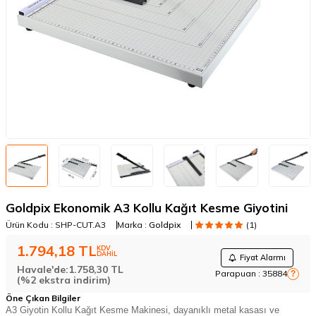
Goldpix Ekonomik A3 Kollu Kağıt Kesme Giyotini
Ürün Kodu :
SHP-CUT.A3
Marka :
Goldpix
(1)
1.794,18
TL
KDV
DAHİL
Fiyat Alarmı
Havale'de:
1.758,30
TL
Parapuan :
35884
?
(%2 ekstra indirim)
Öne Çıkan Bilgiler
A3 Giyotin Kollu Kağıt Kesme Makinesi, dayanıklı metal kasası ve