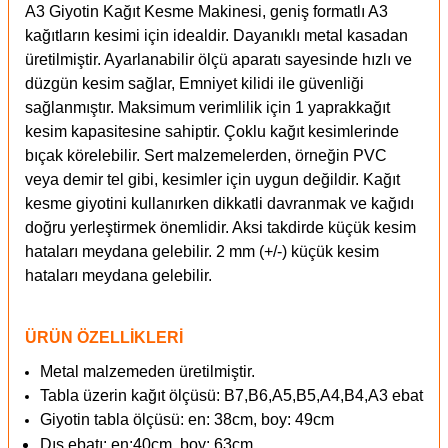
A3 Giyotin Kağıt Kesme Makinesi, geniş formatlı A3
kağıtların kesimi için idealdir. Dayanıklı metal kasadan
üretilmiştir. Ayarlanabilir ölçü aparatı sayesinde hızlı ve
düzgün kesim sağlar, Emniyet kilidi ile güvenliği
sağlanmıştır. Maksimum verimlilik için 1 yaprakkağıt
kesim kapasitesine sahiptir. Çoklu kağıt kesimlerinde
bıçak körelebilir. Sert malzemelerden, örneğin PVC
veya demir tel gibi, kesimler için uygun değildir. Kağıt
kesme giyotini kullanırken dikkatli davranmak ve kağıdı
doğru yerleştirmek önemlidir. Aksi takdirde küçük kesim
hataları meydana gelebilir. 2 mm (+/-) küçük kesim
hataları meydana gelebilir.
ÜRÜN ÖZELLİKLERİ
Metal malzemeden üretilmiştir.
Tabla üzerin kağıt ölçüsü: B7,B6,A5,B5,A4,B4,A3 ebat
Giyotin tabla ölçüsü: en: 38cm, boy: 49cm
Dış ebatı: en:40cm, boy: 63cm