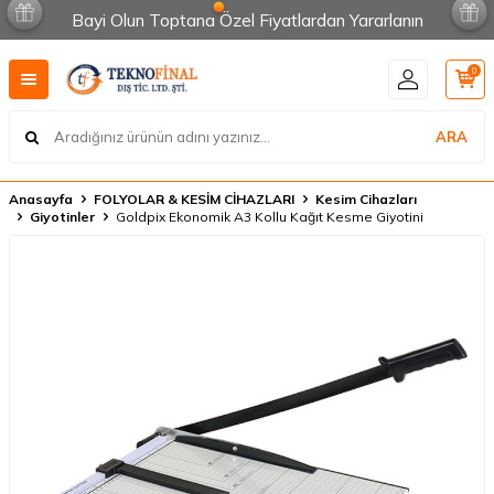
Bayi Olun Toptana Özel Fiyatlardan Yararlanın
0
ARA
Anasayfa
FOLYOLAR & KESİM CİHAZLARI
Kesim Cihazları
Giyotinler
Goldpix Ekonomik A3 Kollu Kağıt Kesme Giyotini