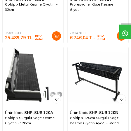
Goldpix Metal Kesme Giyotini -
Profesyonel Köşe Kesme
32cm
Giyotini
35.693,33
TL
7.614,58
TL
KDV
KDV
25.489,79
TL
6.746,04
TL
dahil
dahil
Ürün Kodu
SHP-SUR.120A
Ürün Kodu
SHP-SUR.120B
Goldpix Sürgülü Kağıt Kesme
Goldpix 120cm Sürgülü Kağıt
Giyotin - 120cm
Kesme Giyotin Ayağı - Standı