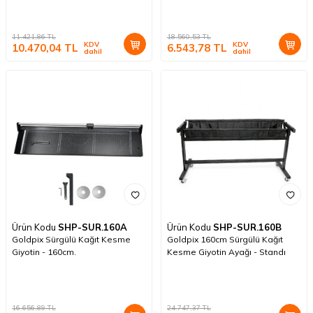
11.421,86
TL
18.560,53
TL
KDV
KDV
10.470,04
TL
6.543,78
TL
dahil
dahil
Ürün Kodu
SHP-SUR.160A
Ürün Kodu
SHP-SUR.160B
Goldpix Sürgülü Kağıt Kesme
Goldpix 160cm Sürgülü Kağıt
Giyotin - 160cm.
Kesme Giyotin Ayağı - Standı
16.656,89
TL
24.747,37
TL