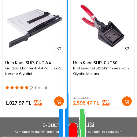
Ürün Kodu
SHP-CUT.A4
Ürün Kodu
SHP-CUT50
Goldpix Ekonomik A4 Kollu Kağıt
Profesyonel 50x50mm Vesikalık
Kesme Giyotini
Giyotin Makası
(2 Yorum)
3.093,42
TL
KDV
KDV
1.027,97
TL
2.598,47
TL
dahil
dahil
E-BÜLTEN ABONELİĞİ
Kampanya ve indirimlerden haberdar olmak için e-bültenimize abone olun.