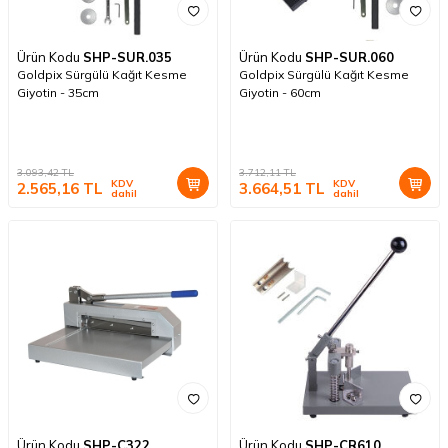
Ürün Kodu
SHP-SUR.035
Ürün Kodu
SHP-SUR.060
Goldpix Sürgülü Kağıt Kesme
Goldpix Sürgülü Kağıt Kesme
Giyotin - 35cm
Giyotin - 60cm
3.093,42
TL
3.712,11
TL
KDV
KDV
2.565,16
TL
3.664,51
TL
dahil
dahil
Ürün Kodu
SHP-C322
Ürün Kodu
SHP-CR610