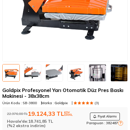
Goldpix Profesyonel Yarı Otomatik Düz Pres Baskı
Makinesi - 38x38cm
Ürün Kodu :
SB-3800
Marka :
Goldpix
(3)
19.124,33
TL
KDV
22.376,00
TL
DAHİL
Fiyat Alarmı
Havale'de:
18.741,85
TL
Parapuan :
382487
?
(%2 ekstra indirim)