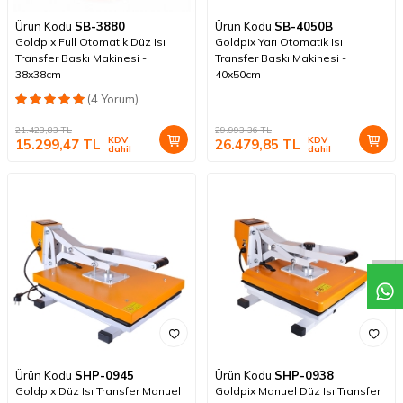
Ürün Kodu
SB-3880
Ürün Kodu
SB-4050B
Goldpix Full Otomatik Düz Isı
Goldpix Yarı Otomatik Isı
Transfer Baskı Makinesi -
Transfer Baskı Makinesi -
38x38cm
40x50cm
(4 Yorum)
21.423,83
TL
29.993,36
TL
KDV
KDV
15.299,47
TL
26.479,85
TL
dahil
dahil
Ürün Kodu
SHP-0945
Ürün Kodu
SHP-0938
Goldpix Düz Isı Transfer Manuel
Goldpix Manuel Düz Isı Transfer