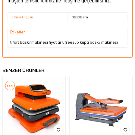
müşteri temsilcilerimiz ile iletişime geçebilirsiniz.
Baskı Ölçüsü
38x38 cm
Etiketler
ti?ört bask? makinesi fiyatlar?
,
freesub kupa bask? makinesi
BENZER ÜRÜNLER
Yeni