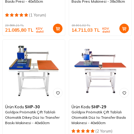
Baskı Presi - 40x50cm
Baskı Pres Makinesi - 38x38cm
(1 Yorum)
23.566,21
TL
16.901,02
TL
KDV
KDV
21.085,80
TL
14.711,03
TL
dahil
dahil
Ürün Kodu
SHP-30
Ürün Kodu
SHP-29
Goldpix Pnömatik Çift Tablalı
Goldpix Pnömatik Çift Tablalı
Otomatik Dikey Düz Isı Transfer
Otomatik Düz Isı Transfer Baskı
Baskı Makinesi - 40x60cm
Makinesi - 40x60cm
(2 Yorum)