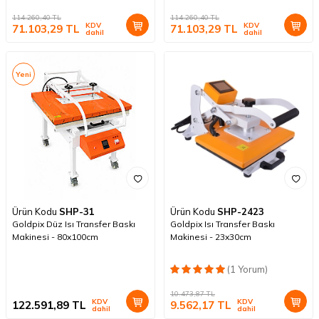
114.260,40
TL
114.260,40
TL
KDV
KDV
71.103,29
TL
71.103,29
TL
dahil
dahil
Yeni
Ürün Kodu
SHP-31
Ürün Kodu
SHP-2423
Goldpix Düz Isı Transfer Baskı
Goldpix Isı Transfer Baskı
Makinesi - 80x100cm
Makinesi - 23x30cm
(1 Yorum)
10.473,87
TL
KDV
KDV
122.591,89
TL
9.562,17
TL
dahil
dahil