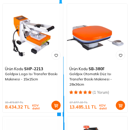
Ürün Kodu
SHP-2213
Ürün Kodu
SB-380F
Goldpix Logo Isı Transfer Baskı
Goldpix Otomatik Düz Isı
Makinesi - 15x15cm
Transfer Baskı Makinesi -
28x36cm
(1 Yorum)
10.473,87
TL
17.377,10
TL
KDV
KDV
8.434,32
TL
13.485,11
TL
dahil
dahil