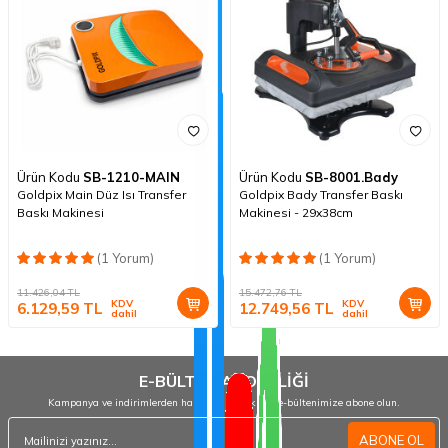
Ürün Kodu
SB-1210-MAIN
Ürün Kodu
SB-8001.Bady
Goldpix Main Düz Isı Transfer
Goldpix Bady Transfer Baskı
Baskı Makinesi
Makinesi - 29x38cm
(1 Yorum)
(1 Yorum)
11.426,04
TL
15.472,76
TL
KDV
KDV
6.129,59
TL
12.749,56
TL
dahil
dahil
E-BÜLTEN ABONELİĞİ
Kampanya ve indirimlerden haberdar olmak için e-bültenimize abone olun.
ABONE OL