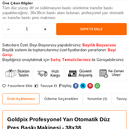
Öne Çıkan Bilgiler
Tüm düz yüzey dtf ve süblimasyon baskı ürünlerine transfer baskı
yapabileceğiniz, 38x38cm baskı alanı bulunan, profesyonel yarı otomatik
ısı transfer baskı pres makinesi.
SEPETE EKLE
Satıcılara Özel; Bayi Başvurusu yapabilirsiniz.
Bayilik Başvurusu
Bayilik sistemi ile toptancılarımız özel fiyatlardan yararlanın.
Bayi
Girişi
Bayiliğinizi onaylatmak için
Satış Temsilcilerimiz
ile Görüşebilirsiniz.
Paylaş
Favorilere Ekle
Tavsiye Et
Ürün Açıklaması
Ödeme Seçenekleri
Yorumlar (3)
Tavsiye
Goldpix Profesyonel Yarı Otomatik Düz
Pres Baskı Makinesi - 38x38