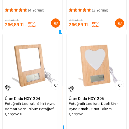
(4 Yorum)
(2 Yorum)
285,44
TL
285,44
TL
KDV
KDV
266,89
TL
266,89
TL
dahil
dahil
Ürün Kodu
HXY-204
Ürün Kodu
HXY-205
Fotoğraflı Led Işıklı Sihirli Ayna
Fotoğraflı Led Işıklı Kapli Sihirli
Bambu Saat Takvim Fotoğraf
Ayna Bambu Saat Takvim
Çerçevesi
Çerçeve