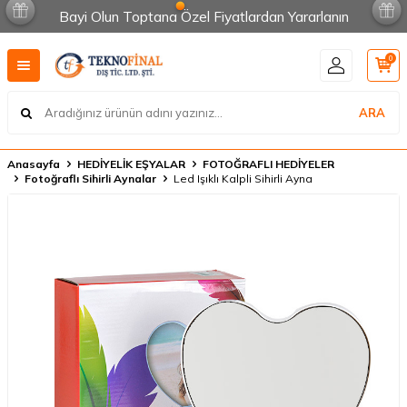
Bayi Olun Toptana Özel Fiyatlardan Yararlanın
0
ARA
Anasayfa
HEDİYELİK EŞYALAR
FOTOĞRAFLI HEDİYELER
Fotoğraflı Sihirli Aynalar
Led Işıklı Kalpli Sihirli Ayna