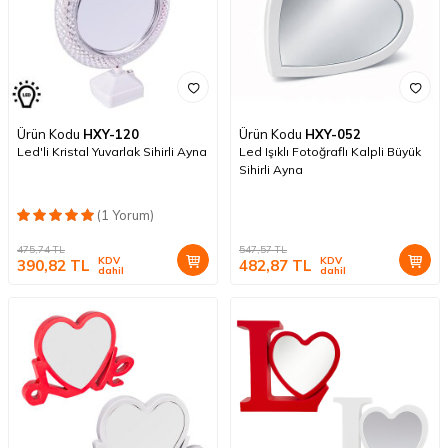
Ürün Kodu
HXY-120
Ürün Kodu
HXY-052
Led'li Kristal Yuvarlak Sihirli Ayna
Led Işıklı Fotoğraflı Kalpli Büyük
Sihirli Ayna
(1 Yorum)
475,74
TL
547,57
TL
KDV
KDV
390,82
TL
482,87
TL
dahil
dahil