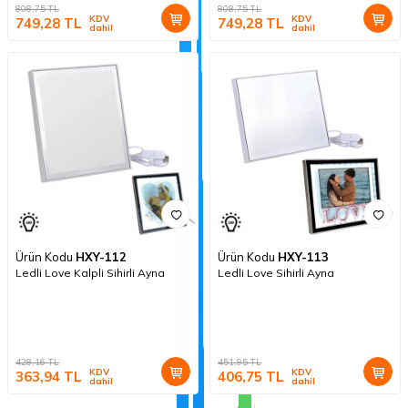
808,75
TL
808,75
TL
KDV
KDV
749,28
TL
749,28
TL
dahil
dahil
Ürün Kodu
HXY-112
Ürün Kodu
HXY-113
Ledli Love Kalpli Sihirli Ayna
Ledli Love Sihirli Ayna
428,16
TL
451,95
TL
KDV
KDV
363,94
TL
406,75
TL
dahil
dahil