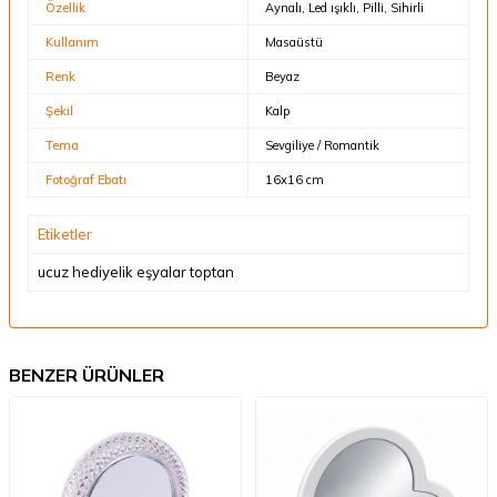
Özellik
Aynalı, Led ışıklı, Pilli, Sihirli
Kullanım
Masaüstü
Renk
Beyaz
Şekil
Kalp
Tema
Sevgiliye / Romantik
Fotoğraf Ebatı
16x16 cm
Etiketler
ucuz hediyelik eşyalar toptan
BENZER ÜRÜNLER