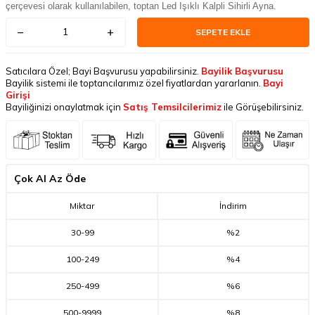
çerçevesi olarak kullanılabilen, toptan Led Işıklı Kalpli Sihirli Ayna.
SEPETE EKLE
Satıcılara Özel; Bayi Başvurusu yapabilirsiniz.
Bayilik Başvurusu
Bayilik sistemi ile toptancılarımız özel fiyatlardan yararlanın.
Bayi
Girişi
Bayiliğinizi onaylatmak için
Satış Temsilcilerimiz
ile Görüşebilirsiniz.
Çok Al Az Öde
Miktar
İndirim
30
-
99
%2
100
-
249
%4
250
-
499
%6
500
-
9999
%8