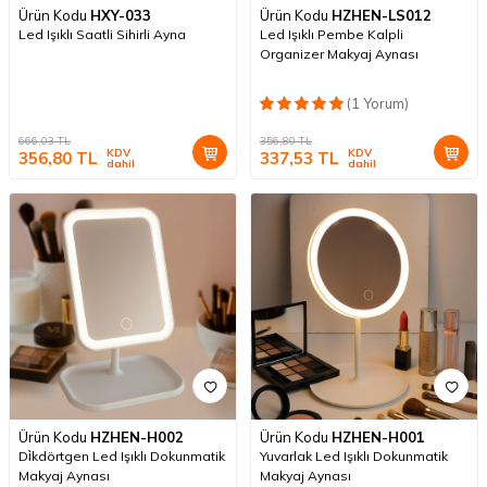
Ürün Kodu
HXY-033
Ürün Kodu
HZHEN-LS012
Led Işıklı Saatli Sihirli Ayna
Led Işıklı Pembe Kalpli
Organizer Makyaj Aynası
(1 Yorum)
666,03
TL
356,80
TL
KDV
KDV
356,80
TL
337,53
TL
dahil
dahil
Ürün Kodu
HZHEN-H002
Ürün Kodu
HZHEN-H001
Di̇kdörtgen Led Işıklı Dokunmatik
Yuvarlak Led Işıklı Dokunmatik
Makyaj Aynası
Makyaj Aynası