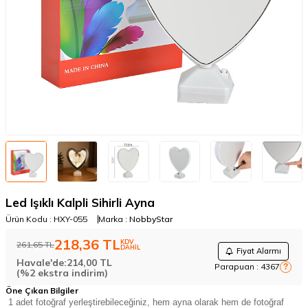
Led Işıklı Kalpli Sihirli Ayna
Ürün Kodu :
HXY-055
Marka :
NobbyStar
218,36
TL
KDV
261,65
TL
DAHİL
Fiyat Alarmı
Havale'de:
214,00
TL
Parapuan :
4367
?
(%2 ekstra indirim)
Öne Çıkan Bilgiler
1 adet fotoğraf yerleştirebileceğiniz, hem ayna olarak hem de fotoğraf