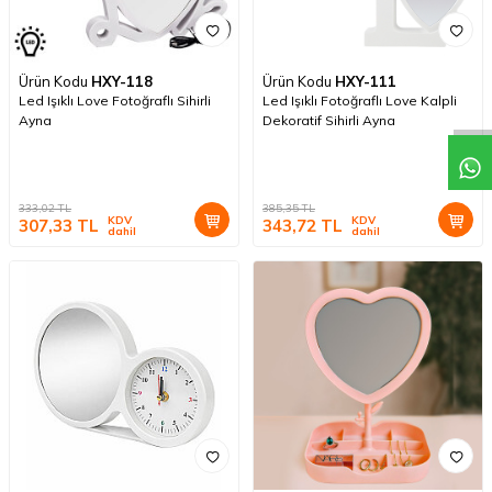
Ürün Kodu
HXY-118
Ürün Kodu
HXY-111
Led Işıklı Love Fotoğraflı Sihirli
Led Işıklı Fotoğraflı Love Kalpli
Ayna
Dekoratif Sihirli Ayna
333,02
TL
385,35
TL
KDV
KDV
307,33
TL
343,72
TL
dahil
dahil