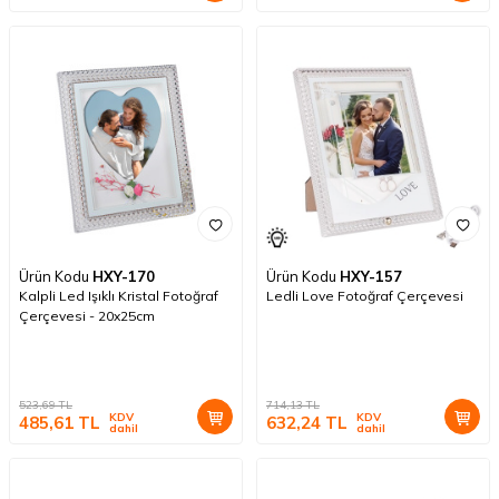
Ürün Kodu
HXY-170
Ürün Kodu
HXY-157
Kalpli Led Işıklı Kristal Fotoğraf
Ledli Love Fotoğraf Çerçevesi
Çerçevesi - 20x25cm
523,69
TL
714,13
TL
KDV
KDV
485,61
TL
632,24
TL
dahil
dahil