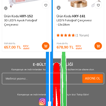
Ürün Kodu
HXY-152
Ürün Kodu
HXY-161
3D LED'li Ayıcık Fotoğraf
LED'li Fotoğraf Çerçevesi
Çerçevesi
-13x18cm
(1 Yorum)
737,93
TL
714,13
TL
KDV
KDV
657,00
TL
678,90
TL
dahil
dahil
E-BÜLTEN ABONELİĞİ
Kampanya ve indirimlerden haberdar olmak için e-bültenimize abone olun.
ABONE OL
Kampanya ve indirimlerden haberdar olmak için bizi Takip Edin!