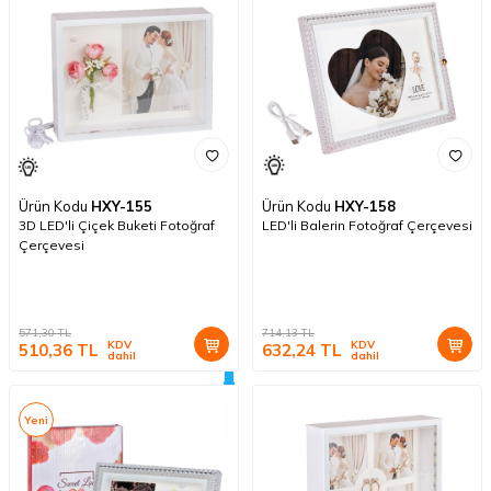
Ürün Kodu
HXY-155
Ürün Kodu
HXY-158
3D LED'li Çiçek Buketi Fotoğraf
LED'li Balerin Fotoğraf Çerçevesi
Çerçevesi
571,30
TL
714,13
TL
KDV
KDV
510,36
TL
632,24
TL
dahil
dahil
Yeni