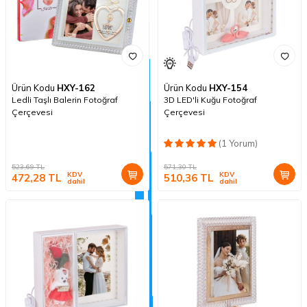
Ürün Kodu
HXY-162
Ürün Kodu
HXY-154
Ledli Taşlı Balerin Fotoğraf
3D LED'li Kuğu Fotoğraf
Çerçevesi
Çerçevesi
(1 Yorum)
523,69
TL
571,30
TL
KDV
KDV
472,28
TL
510,36
TL
dahil
dahil