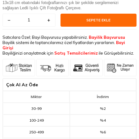
13x18 cm ebatındaki fotoğraflarınızı şık bir şekilde sergilemenizi
sağlayan Ledli Işıklı Çift Fotoğraflı Çerçeve.
SEPETE EKLE
Satıcılara Özel; Bayi Başvurusu yapabilirsiniz.
Bayilik Başvurusu
Bayilik sistemi ile toptancılarımız özel fiyatlardan yararlanın.
Bayi
Girişi
Bayiliğinizi onaylatmak için
Satış Temsilcilerimiz
ile Görüşebilirsiniz.
Çok Al Az Öde
Miktar
İndirim
30
-
99
%2
100
-
249
%4
250
-
499
%6