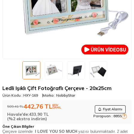
Ledli Işıklı Çift Fotoğraflı Çerçeve - 20x25cm
Ürün Kodu :
HXY-169
Marka :
NobbyStar
442,76
TL
KDV
509,41
TL
DAHİL
Fiyat Alarmı
Havale'de:
433,90
TL
Parapuan :
8855
?
(%2 ekstra indirim)
Öne Çıkan Bilgiler
Çerçeve üzerinde
I LOVE YOU SO MUCH
yazısı bulunmaktadır. 2 adet