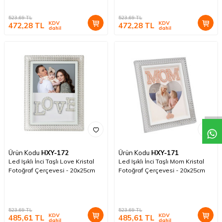
523,69
TL
523,69
TL
KDV
KDV
472,28
TL
472,28
TL
dahil
dahil
Ürün Kodu
HXY-172
Ürün Kodu
HXY-171
Led Işıklı İnci Taşlı Love Kristal
Led Işıklı İnci Taşlı Mom Kristal
Fotoğraf Çerçevesi - 20x25cm
Fotoğraf Çerçevesi - 20x25cm
523,69
TL
523,69
TL
KDV
KDV
485,61
TL
485,61
TL
dahil
dahil