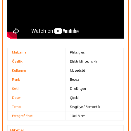
Malzeme
Pleksiglas
Özellik
Elektrikli, Led ışıklı
Kullanım
Masaüstü
Renk
Beyaz
Şekil
Dikdörtgen
Desen
Çiçekli
Tema
Sevgiliye / Romantik
Fotoğraf Ebatı
13x18 cm
Etiketler