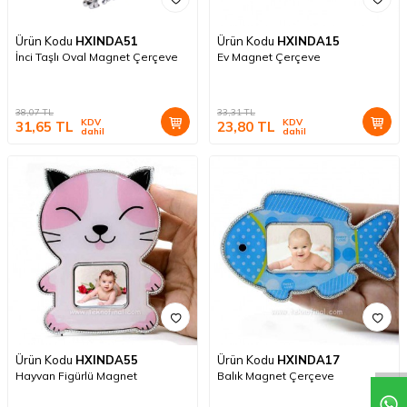
Ürün Kodu
HXINDA51
Ürün Kodu
HXINDA15
İnci Taşlı Oval Magnet Çerçeve
Ev Magnet Çerçeve
38,07
TL
33,31
TL
KDV
KDV
31,65
TL
23,80
TL
dahil
dahil
Ürün Kodu
HXINDA55
Ürün Kodu
HXINDA17
Hayvan Figürlü Magnet
Balık Magnet Çerçeve