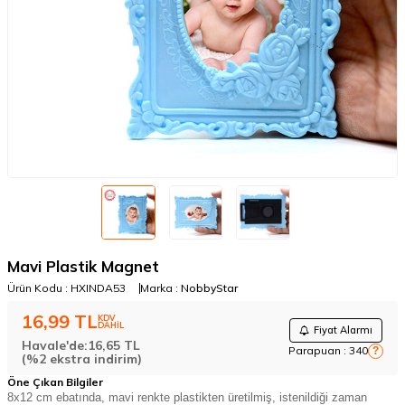
Mavi Plastik Magnet
Ürün Kodu :
HXINDA53
Marka :
NobbyStar
16,99
TL
KDV
DAHİL
Fiyat Alarmı
Havale'de:
16,65
TL
Parapuan :
340
?
(%2 ekstra indirim)
Öne Çıkan Bilgiler
8x12 cm ebatında, mavi renkte plastikten üretilmiş, istenildiği zaman