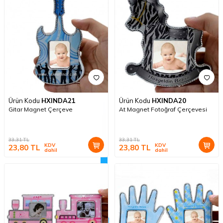
Ürün Kodu
HXINDA21
Ürün Kodu
HXINDA20
Gitar Magnet Çerçeve
At Magnet Fotoğraf Çerçevesi
33,31
TL
33,31
TL
KDV
KDV
23,80
TL
23,80
TL
dahil
dahil