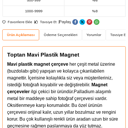
500
-
999
%6
1000
-
9999
%8
Paylaş
Favorilere Ekle
Tavsiye Et
Ürün Açıklaması
Ödeme Seçenekleri
Yorumlar
Tavsiye Et
Toptan Mavi Plastik Magnet
Mavi plastik magnet çerçeve
her çeşit metal üzerine
(buzdolabı gibi) yapışan ve kolayca çıkarılabilen
magnettir. İçerisine kolaylıkla siz veya müşterileriniz,
istediği fotoğrafı koyabilir ve değiştirebilir.
Magnet
çerçeveler
ilgi çekici bir üründür.
Palladium alaşımlı
metal bir maddeye sahip fotoğraf çerçevesi vardır.
Oksitlenmeye karşı korumalıdır. Bu özel ürünün
çerçevesi orijinal kalır, uzun yıllar bozulmaz ve rengini
korur. Bu çok kullanışlı renkli ürün aradan uzun bir süre
geçmesine rağmen paslanmaya da yüz tutmaz.