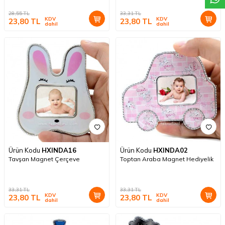
28,55
TL
33,31
TL
KDV
KDV
23,80
TL
23,80
TL
dahil
dahil
Ürün Kodu
HXINDA16
Ürün Kodu
HXINDA02
Tavşan Magnet Çerçeve
Toptan Araba Magnet Hediyelik
33,31
TL
33,31
TL
KDV
KDV
23,80
TL
23,80
TL
dahil
dahil