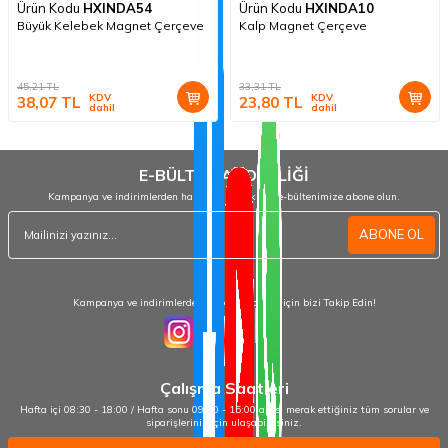
Ürün Kodu
HXINDA54
Ürün Kodu
HXINDA10
Büyük Kelebek Magnet Çerçeve
Kalp Magnet Çerçeve
45,21
TL
33,31
TL
KDV
KDV
38,07
TL
23,80
TL
dahil
dahil
E-BÜLTEN ABONELİĞİ
Kampanya ve indirimlerden haberdar olmak için e-bültenimize abone olun.
ABONE OL
Kampanya ve indirimlerden haberdar olmak için bizi Takip Edin!
Çalışma Saatleri
Hafta içi 08:30 - 18:00 / Hafta sonu 09:00 - 15:00 arası merak ettiğiniz tüm sorular ve
siparişleriniz için ulaşabilirsiniz.