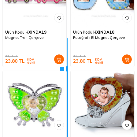
Ürün Kodu
HXINDA19
Ürün Kodu
HXINDA18
Magnet Tren Çerçeve
Fotoğraflı El Magnet Çerçeve
33,31
TL
33,31
TL
KDV
KDV
23,80
TL
23,80
TL
dahil
dahil