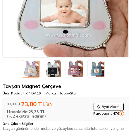
Tavşan Magnet Çerçeve
Ürün Kodu :
HXINDA16
Marka :
NobbyStar
23,80
TL
KDV
33,33
TL
DAHİL
Fiyat Alarmı
Havale'de:
23,33
TL
Parapuan :
476
?
(%2 ekstra indirim)
Öne Çıkan Bilgiler
Tavşan görünümünde, metal vb yüzeylere rahatlıkla tutunabilen ve içine