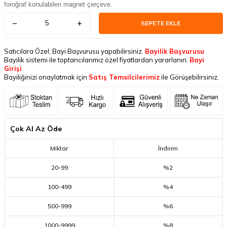
foroğraf konulabilen magnet çerçeve.
SEPETE EKLE
Satıcılara Özel; Bayi Başvurusu yapabilirsiniz.
Bayilik Başvurusu
Bayilik sistemi ile toptancılarımız özel fiyatlardan yararlanın.
Bayi
Girişi
Bayiliğinizi onaylatmak için
Satış Temsilcilerimiz
ile Görüşebilirsiniz.
Çok Al Az Öde
Miktar
İndirim
20
-
99
%2
100
-
499
%4
500
-
999
%6
1000
-
9999
%8