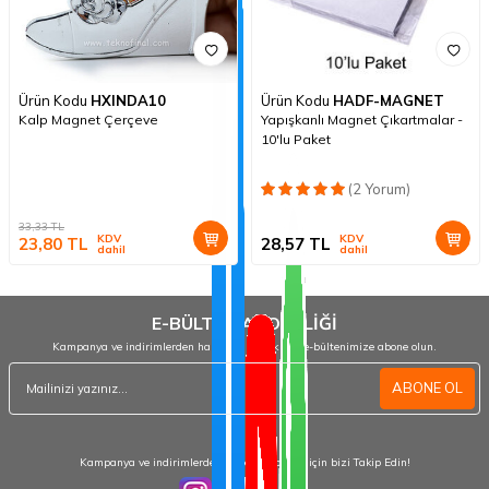
Ürün Kodu
HXINDA10
Ürün Kodu
HADF-MAGNET
Kalp Magnet Çerçeve
Yapışkanlı Magnet Çıkartmalar -
10'lu Paket
(2 Yorum)
33,33
TL
KDV
KDV
23,80
TL
28,57
TL
dahil
dahil
E-BÜLTEN ABONELİĞİ
Kampanya ve indirimlerden haberdar olmak için e-bültenimize abone olun.
ABONE OL
Kampanya ve indirimlerden haberdar olmak için bizi Takip Edin!