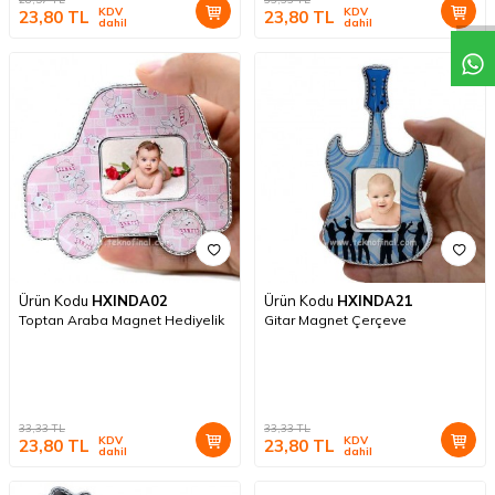
KDV
KDV
23,80
TL
23,80
TL
dahil
dahil
Ürün Kodu
HXINDA02
Ürün Kodu
HXINDA21
Toptan Araba Magnet Hediyelik
Gitar Magnet Çerçeve
33,33
TL
33,33
TL
KDV
KDV
23,80
TL
23,80
TL
dahil
dahil