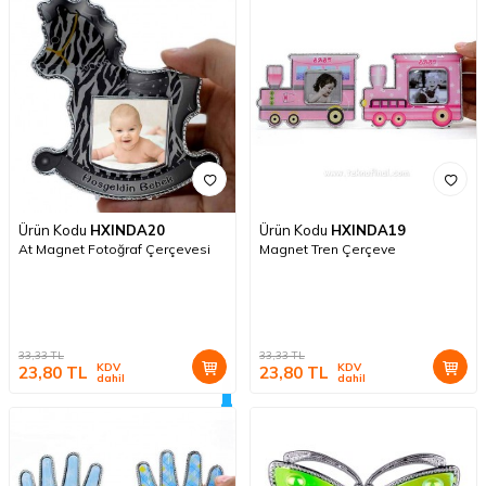
Ürün Kodu
HXINDA20
Ürün Kodu
HXINDA19
At Magnet Fotoğraf Çerçevesi
Magnet Tren Çerçeve
33,33
TL
33,33
TL
KDV
KDV
23,80
TL
23,80
TL
dahil
dahil