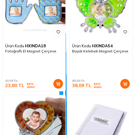
Ürün Kodu
HXINDA18
Ürün Kodu
HXINDA54
Fotoğraflı El Magnet Çerçeve
Büyük Kelebek Magnet Çerçeve
33,33
TL
45,23
TL
KDV
KDV
23,80
TL
38,09
TL
dahil
dahil