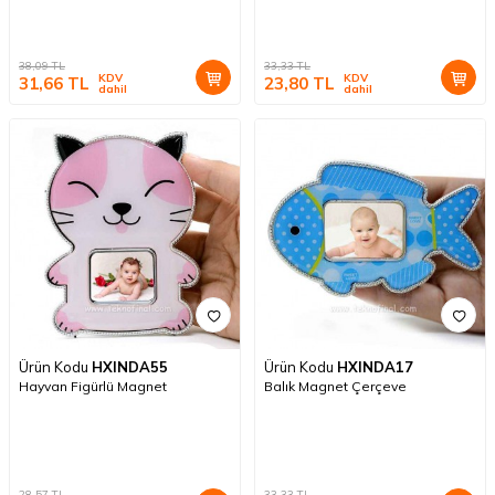
38,09
TL
33,33
TL
KDV
KDV
31,66
TL
23,80
TL
dahil
dahil
Ürün Kodu
HXINDA55
Ürün Kodu
HXINDA17
Hayvan Figürlü Magnet
Balık Magnet Çerçeve
28,57
TL
33,33
TL