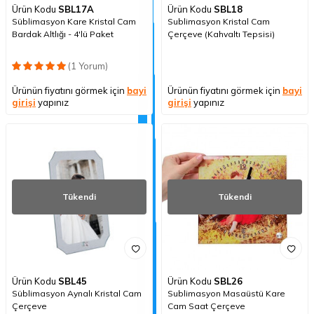
Ürün Kodu
SBL17A
Ürün Kodu
SBL18
Süblimasyon Kare Kristal Cam
Sublimasyon Kristal Cam
Bardak Altlığı - 4'lü Paket
Çerçeve (Kahvaltı Tepsisi)
(1 Yorum)
Ürünün fiyatını görmek için
bayi
Ürünün fiyatını görmek için
bayi
girişi
yapınız
girişi
yapınız
Tükendi
Tükendi
Ürün Kodu
SBL45
Ürün Kodu
SBL26
Süblimasyon Aynalı Kristal Cam
Sublimasyon Masaüstü Kare
Çerçeve
Cam Saat Çerçeve