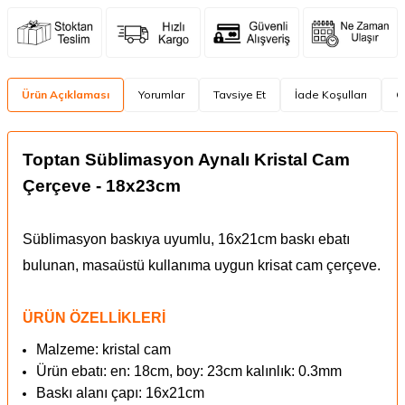
Ürün Açıklaması
Yorumlar
Tavsiye Et
İade Koşulları
Ö
Toptan Süblimasyon Aynalı Kristal Cam
Çerçeve - 18x23cm
Süblimasyon baskıya uyumlu, 16x21cm baskı ebatı
bulunan, masaüstü kullanıma uygun krisat cam çerçeve.
ÜRÜN ÖZELLİKLERİ
Malzeme: kristal cam
Ürün ebatı: en: 18cm, boy: 23cm kalınlık: 0.3mm
Baskı alanı çapı: 16x21cm