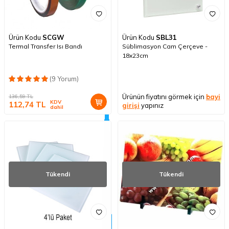
Ürün Kodu
SCGW
Ürün Kodu
SBL31
Termal Transfer Isı Bandı
Süblimasyon Cam Çerçeve -
18x23cm
(9 Yorum)
Ürünün fiyatını görmek için
bayi
136,59
TL
KDV
112,74
TL
girişi
yapınız
dahil
Tükendi
Tükendi