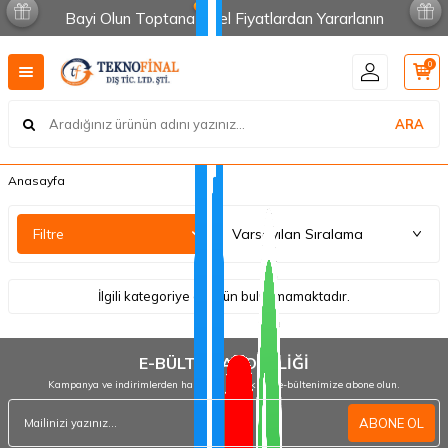
Bayi Olun Toptana Özel Fiyatlardan Yararlanın
0
ARA
Anasayfa
Filtre
İlgili kategoriye ait ürün bulunmamaktadır.
E-BÜLTEN ABONELİĞİ
Kampanya ve indirimlerden haberdar olmak için e-bültenimize abone olun.
ABONE OL