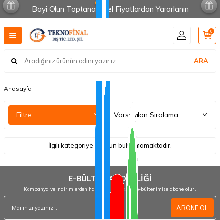
Bayi Olun Toptana Özel Fiyatlardan Yararlanın
0
ARA
Anasayfa
Filtre
İlgili kategoriye ait ürün bulunmamaktadır.
E-BÜLTEN ABONELİĞİ
Kampanya ve indirimlerden haberdar olmak için e-bültenimize abone olun.
ABONE OL