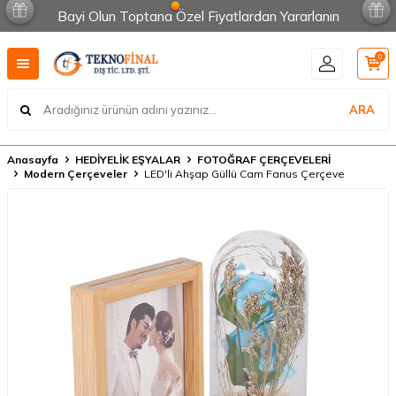
Bayi Olun Toptana Özel Fiyatlardan Yararlanın
0
ARA
Anasayfa
HEDİYELİK EŞYALAR
FOTOĞRAF ÇERÇEVELERİ
Modern Çerçeveler
LED'li Ahşap Güllü Cam Fanus Çerçeve