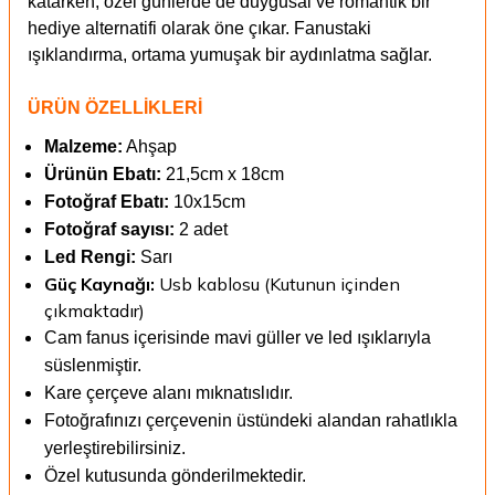
katarken, özel günlerde de duygusal ve romantik bir
hediye alternatifi olarak öne çıkar. Fanustaki
ışıklandırma, ortama yumuşak bir aydınlatma sağlar.
ÜRÜN ÖZELLİKLERİ
Malzeme:
Ahşap
Ürünün Ebatı:
21,5cm x 18cm
Fotoğraf Ebatı:
10x15cm
Fotoğraf sayısı:
2 adet
Led Rengi:
Sarı
Güç Kaynağı:
Usb kablosu (Kutunun içinden
çıkmaktadır)
Cam fanus içerisinde mavi güller ve led ışıklarıyla
süslenmiştir.
Kare çerçeve alanı mıknatıslıdır.
Fotoğrafınızı çerçevenin üstündeki alandan rahatlıkla
yerleştirebilirsiniz.
Özel kutusunda gönderilmektedir.