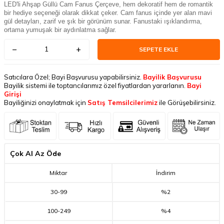
LED'li Ahşap Güllü Cam Fanus Çerçeve, hem dekoratif hem de romantik
bir hediye seçeneği olarak dikkat çeker. Cam fanus içinde yer alan mavi
gül detayları, zarif ve şık bir görünüm sunar. Fanustaki ışıklandırma,
ortama yumuşak bir aydınlatma sağlar.
SEPETE EKLE
Satıcılara Özel; Bayi Başvurusu yapabilirsiniz.
Bayilik Başvurusu
Bayilik sistemi ile toptancılarımız özel fiyatlardan yararlanın.
Bayi
Girişi
Bayiliğinizi onaylatmak için
Satış Temsilcilerimiz
ile Görüşebilirsiniz.
Çok Al Az Öde
Miktar
İndirim
30
-
99
%2
100
-
249
%4