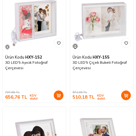
Ürün Kodu
HXY-152
Ürün Kodu
HXY-155
3D LED'li Ayıcık Fotoğraf
3D LED'li Çiçek Buketi Fotoğraf
Çerçevesi
Çerçevesi
737,66
TL
571,09
TL
KDV
KDV
656,76
TL
510,18
TL
dahil
dahil