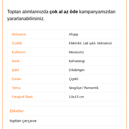
Toptan alımlarınızda
çok al az öde
kampanyamızdan
yararlanabilirsiniz.
Malzeme
Ahşap
Özellik
Elektrikli, Led ışıklı, Mıknatıslı
Kullanım
Masaüstü
Renk
Kahverengi
Şekil
Dikdörtgen
Desen
Çiçekli
Tema
Sevgiliye / Romantik
Fotoğraf Ebatı
10x15 cm
Etiketler
toptan çerçeve