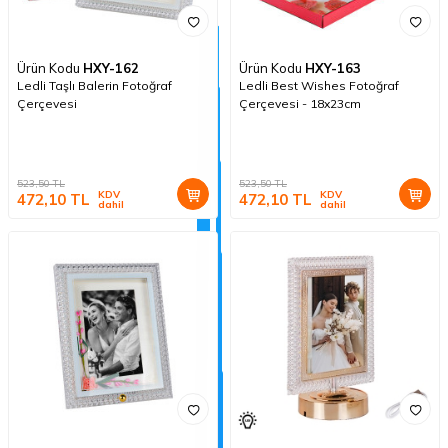
Ürün Kodu
HXY-162
Ürün Kodu
HXY-163
Ledli Taşlı Balerin Fotoğraf
Ledli Best Wishes Fotoğraf
Çerçevesi
Çerçevesi - 18x23cm
523,50
TL
523,50
TL
KDV
KDV
472,10
TL
472,10
TL
dahil
dahil