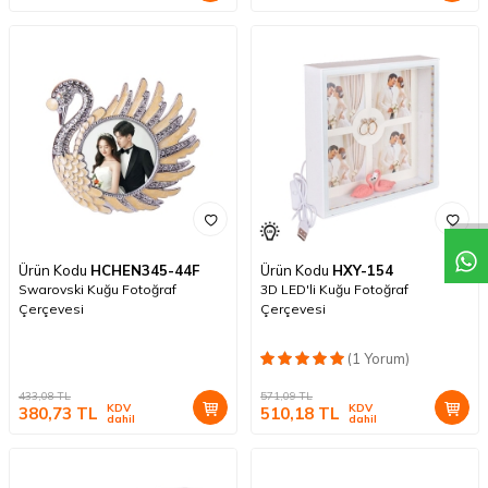
Ürün Kodu
HCHEN345-44F
Ürün Kodu
HXY-154
Swarovski Kuğu Fotoğraf
3D LED'li Kuğu Fotoğraf
Çerçevesi
Çerçevesi
(1 Yorum)
433,08
TL
571,09
TL
KDV
KDV
380,73
TL
510,18
TL
dahil
dahil