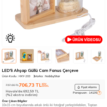
LED'li Ahşap Güllü Cam Fanus Çerçeve
Ürün Kodu :
HXY-203
Marka :
NobbyStar
706,73
TL
KDV
737,66
TL
DAHİL
Fiyat Alarmı
Havale'de:
692,59
TL
Parapuan :
14135
?
(%2 ekstra indirim)
Öne Çıkan Bilgiler
10x15 cm boyutlarında arkalı önlü iki fotoğraf yerleştirilebilen, Toptan