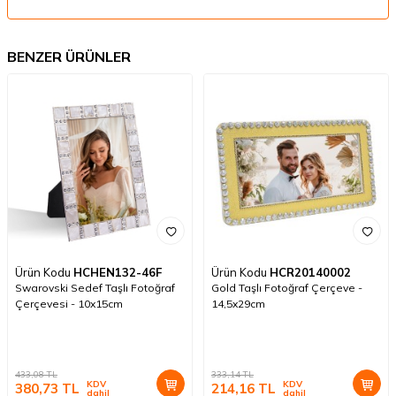
BENZER ÜRÜNLER
Ürün Kodu
HCHEN132-46F
Ürün Kodu
HCR20140002
Swarovski Sedef Taşlı Fotoğraf
Gold Taşlı Fotoğraf Çerçeve -
Çerçevesi - 10x15cm
14,5x29cm
433,08
TL
333,14
TL
KDV
KDV
380,73
TL
214,16
TL
dahil
dahil