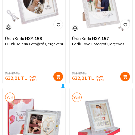
Ürün Kodu
HXY-158
Ürün Kodu
HXY-157
LED'li Balerin Fotoğraf Çerçevesi
Ledli Love Fotoğraf Çerçevesi
713,87
TL
713,87
TL
KDV
KDV
632,01
TL
632,01
TL
dahil
dahil
Yeni
Yeni